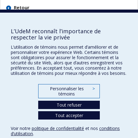
Retour
L’UdeM reconnaît l’importance de
respecter la vie privée
L’utilisation de témoins nous permet d’améliorer et de
Faculté des sciences de l'éducation
personnaliser votre expérience Web. Certains témoins
sont obligatoires pour assurer le fonctionnement et la
Pavillon Marie-Victorin
sécurité du site Web, alors que d’autres enregistrent vos
90, avenue Vincent-d'Indy
préférences. En acceptant tout, vous consentez à notre
utilisation de témoins pour mieux répondre à vos besoins.
Montréal (Québec) H2V 2S9
Personnaliser les
>
témoins
Tout refuser
Tout accepter
Confidentialité
Voir notre
politique de confidentialité
et nos
conditions
Conditions d’utilisation
d’utilisation
.