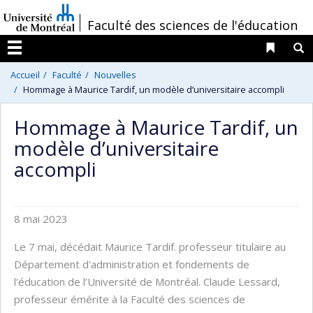
Passer
/
Faculté des sciences de l'éducation
au
contenu
Liens 
R
Menu
Accueil
Faculté
Nouvelles
Hommage à Maurice Tardif, un modèle d’universitaire accompli
Hommage à Maurice Tardif, un
modèle d’universitaire
accompli
8 mai 2023
Le 7 mai, décédait Maurice Tardif. professeur titulaire au
Département d'administration et fondements de
l'éducation de l’Université de Montréal. Claude Lessard,
professeur émérite à la Faculté des sciences de