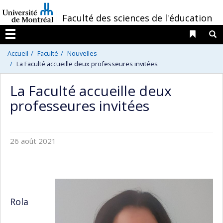
Passer
/
Faculté des sciences de l'éducation
au
contenu
Liens 
R
Menu
Accueil
Faculté
Nouvelles
La Faculté accueille deux professeures invitées
La Faculté accueille deux
professeures invitées
26 août 2021
Rola