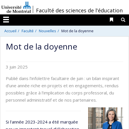
Passer
/
Faculté des sciences de l'éducation
au
contenu
Liens 
R
Menu
Accueil
Faculté
Nouvelles
Mot de la doyenne
Mot de la doyenne
3 juin 2025
Publié dans l’infolettre facultaire de juin : un bilan inspirant
d’une année riche en projets et en engagements, rendus
possibles grâce à l’implication du corps professoral, du
personnel administratif et de nos partenaires.
Si l’année 2023-2024 a été marquée