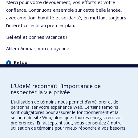
Merci pour votre dévouement, vos efforts et votre
confiance. Continuons ensemble sur cette belle lancée,
avec ambition, humilité et solidarité, en mettant toujours
l’intérêt collectif au premier plan.
Bel été et bonnes vacances !
Ahlem Ammar, votre doyenne
Retour
L’UdeM reconnaît l’importance de
respecter la vie privée
L’utilisation de témoins nous permet d’améliorer et de
Faculté des sciences de l'éducation
personnaliser votre expérience Web. Certains témoins
sont obligatoires pour assurer le fonctionnement et la
Pavillon Marie-Victorin
sécurité du site Web, alors que d’autres enregistrent vos
90, avenue Vincent-d'Indy
préférences. En acceptant tout, vous consentez à notre
utilisation de témoins pour mieux répondre à vos besoins.
Montréal (Québec) H2V 2S9