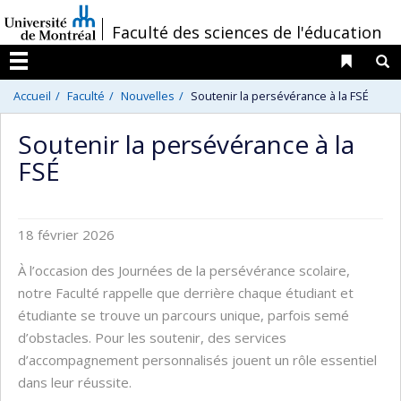
Passer
/
Faculté des sciences de l'éducation
au
contenu
Liens 
R
Menu
Accueil
Faculté
Nouvelles
Soutenir la persévérance à la FSÉ
Soutenir la persévérance à la
FSÉ
18 février 2026
À l’occasion des Journées de la persévérance scolaire,
notre Faculté rappelle que derrière chaque étudiant et
étudiante se trouve un parcours unique, parfois semé
d’obstacles. Pour les soutenir, des services
d’accompagnement personnalisés jouent un rôle essentiel
dans leur réussite.