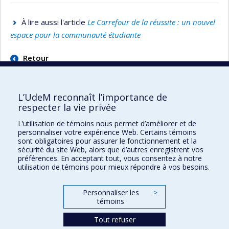
À lire aussi l'article
Le Carrefour de la réussite : un nouvel
espace pour la communauté étudiante
Retour
L’UdeM reconnaît l’importance de
respecter la vie privée
L’utilisation de témoins nous permet d’améliorer et de
Faculté des sciences de l'éducation
personnaliser votre expérience Web. Certains témoins
sont obligatoires pour assurer le fonctionnement et la
Pavillon Marie-Victorin
sécurité du site Web, alors que d’autres enregistrent vos
90, avenue Vincent-d'Indy
préférences. En acceptant tout, vous consentez à notre
utilisation de témoins pour mieux répondre à vos besoins.
Montréal (Québec) H2V 2S9
Personnaliser les
>
témoins
Tout refuser