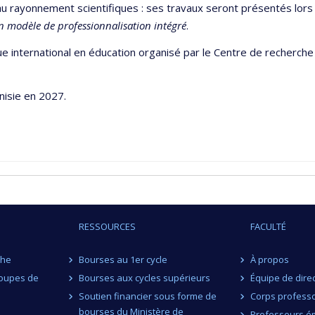
 au rayonnement scientifiques : ses travaux seront présentés lors
un modèle de professionnalisation intégré
.
e international en éducation organisé par le Centre de recherche i
nisie en 2027.
RESSOURCES
FACULTÉ
che
Bourses au 1er cycle
À propos
roupes de
Bourses aux cycles supérieurs
Équipe de dire
Soutien financier sous forme de
Corps professo
bourses du Ministère de
Professeurs ém