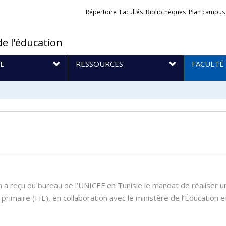
Liens
Répertoire
Facultés
Bibliothèques
Plan campus
externes
de l'éducation
E
RESSOURCES
FACULTÉ
n a reçu du bureau de l’UNICEF en Tunisie le mandat de réaliser u
primaire (FIE), en collaboration avec le ministère de l’Éducation e