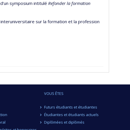
 d’un symposium intitulé
Refonder la formation
nteruniversitaire sur la formation et la profession
VOUS ÊTES
Futurs étudiants et étudiantes
ction
Étudiantes et étudiants actuels
ral
Diplômées et diplômés
érites et honoraires