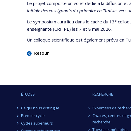
Le projet comporte un volet dédié à la diffusion et
initiale des enseignants du primaire en Tunisie: vers 
e
Le symposium aura lieu dans le cadre du 13
colloqu
enseignante (CRIFPE) les 7 et 8 mai 2026.
Un colloque scientifique est également prévu en Tu
Retour
ÉTUDES
RECHERCHE
Ce qui nous distingue
Expertises de recher
Premier cycle
Chaires, centres et g
recherche
Cycles supérieurs
Thèses et mémoires
Stages postdoctoraux