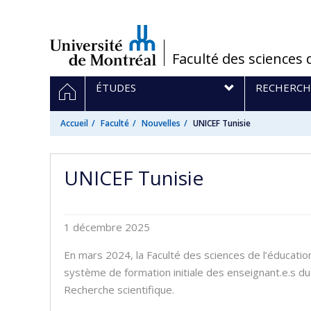
Passer
au
contenu
/
Faculté des sciences 
Navigation
ACCUEIL
ÉTUDES
RECHERCH
principale
Accueil
Faculté
Nouvelles
UNICEF Tunisie
UNICEF Tunisie
1 décembre 2025
En mars 2024, la Faculté des sciences de l’éducatio
système de formation initiale des enseignant.e.s du 
Recherche scientifique.