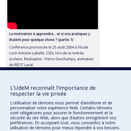
La motivation à apprendre... et si nos pratiques y
étaient pour quelque chose ? (partie 1)
Conférence prononcée le 25 août 2004 à l’école
Curé-Antoine-Labelle, CSDL lors de la rentrée
scolaire. Réalisation : Pierre Deschamps, animateur
du RÉCIT Laval.
L’UdeM reconnaît l’importance de
Consultez cette fiche sur :
respecter la vie privée
Vitrine de la recherche
L’utilisation de témoins nous permet d’améliorer et de
personnaliser votre expérience Web. Certains témoins
Répertoire des experts à l’intention des médias
sont obligatoires pour assurer le fonctionnement et la
sécurité du site Web, alors que d’autres enregistrent vos
préférences. En acceptant tout, vous consentez à notre
utilisation de témoins pour mieux répondre à vos besoins.