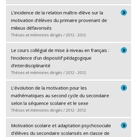
Diplômé(e) :
Dubois, Robert
L’incidence de la relation maître-élève sur la
Cycle :
Doctorat
motivation d’élèves du primaire provenant de
Diplôme obtenu :
Ph. D.
milieux défavorisés
Lien vers le document dans Papyrus
Thèses et mémoires dirigés / 2012 - 2012
Diplômé(e) :
Lemire, Isabelle
Le cours collégial de mise à niveau en français :
Cycle :
Maîtrise
l’incidence d’un dispositif pédagogique
Diplôme obtenu :
M.A.
d’interdisciplinarité
Lien vers le document dans Papyrus
Thèses et mémoires dirigés / 2012 - 2012
Diplômé(e) :
Cabot, Isabelle
L’évolution de la motivation pour les
Cycle :
Doctorat
mathématiques au second cycle du secondaire
Diplôme obtenu :
Ph. D.
selon la séquence scolaire et le sexe
Lien vers le document dans Papyrus
Thèses et mémoires dirigés / 2012 - 2012
Diplômé(e) :
Leblond, Anne
Motivation scolaire et adaptation psychosociale
Cycle :
Doctorat
d'élèves du secondaire scolarisés en classe de