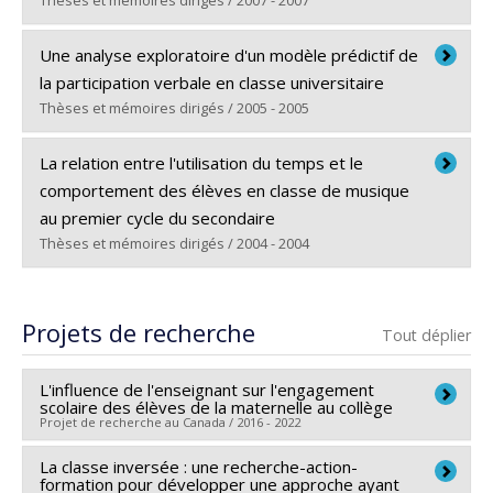
Lien vers le document dans Papyrus
Thèses et mémoires dirigés / 2007 - 2007
Diplômé(e) :
Lessard, Valérie
Une analyse exploratoire d'un modèle prédictif de
Cycle :
Maîtrise
la participation verbale en classe universitaire
Diplôme obtenu :
M. Sc.
Thèses et mémoires dirigés / 2005 - 2005
Lien vers le document dans Papyrus
Diplômé(e) :
Kozanitis, Anastassis
La relation entre l'utilisation du temps et le
Cycle :
Doctorat
comportement des élèves en classe de musique
Diplôme obtenu :
Ph. D.
au premier cycle du secondaire
Lien vers le document dans Papyrus
Thèses et mémoires dirigés / 2004 - 2004
Diplômé(e) :
Latulippe, Isabelle
Cycle :
Maîtrise
Projets de recherche
Tout déplier
Diplôme obtenu :
M.A.
Lien vers le document dans Papyrus
L'influence de l'enseignant sur l'engagement
scolaire des élèves de la maternelle au collège
Projet de recherche au Canada / 2016 - 2022
La classe inversée : une recherche-action-
Chercheur principal :
Michel Janosz
formation pour développer une approche ayant