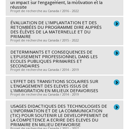
Co-chercheurs :
Linda S. Pagani
,
Sophie Parent
,
Roch
un impact sur l’engagement, la motivation et la
réussite
Chouinard
,
Isabelle Archambault
,
Véronique Dupéré
,
Projet de recherche au Canada / 2016 - 2022
Carole Vezeau
,
Thérèse Bouffard
Sources de financement :
ÉVALUATION DE L'IMPLANTATION ET DES
FRQSC/Fonds de recherche
Chercheur principal :
Bruno Poellhuber
RETOMBÉES DU PROGRAMME DIRE AUPRÈS
du Québec - Société et culture (FQRSC)
Co-chercheurs :
Roch Chouinard
,
France Caron
,
DES ÉLÈVES DE LA MATERNELLE ET DU
PRIMAIRE
Programmes de subvention :
PVXXXXXX-(SE)
Christelle Lison
,
Florian Meyer
,
Normand Roy
,
Projet de recherche au Canada / 2015 - 2022
Programme Soutien aux équipes de recherche - Stade
Samuel Fournier St-Laurent
,
Caroline Cormier
,
de développement : Renouvellement
Barbara Morin
DETERMINANTS ET CONSEQUENCES DE
,
Samuel Bernard
,
Christine Marquis
,
Chercheur principal :
François Bowen
L'EPUISEMENT PROFESSIONNEL DANS LES
Patricia Vohl
Co-chercheurs :
Roch Chouinard
,
Nadia Desbiens
,
ECOLES PUBLIQUES PRIMAIRES ET
SECONDAIRES
Sources de financement :
FRQSC/Fonds de recherche
Isabelle Montésinos-Gelet
,
Stéphane Cantin
,
Éric
Projet de recherche au Canada / 2014 - 2019
du Québec - Société et culture (FQRSC)
Morissette
,
J David Smith
,
Judith Beaulieu
,
Bonnie
Programmes de subvention :
PVXXXXXX-(AC) Actions
Leadbeater
L'EFFET DES TRANSITIONS SCOLAIRES SUR
Chercheur principal :
Michel Janosz
L'ENGAGEMENT DES ELEVES ISSUS DE
concertées - générique
Sources de financement :
CRSH/Conseil de recherches
Co-chercheurs :
Linda S. Pagani
,
Roch Chouinard
,
Alain
L'IMMIGRATION EN MILIEUX DEFAVORISES
Projet de recherche au Canada / 2014 - 2019
en sciences humaines du Canada
Marchand
,
Isabelle Archambault
Programmes de subvention :
PVXXXXXX-Subvention
Sources de financement :
FRQSC/Fonds de recherche
USAGES DIDACTIQUES DES TECHNOLOGIES DE
Chercheur principal :
Isabelle Archambault
Savoir
du Québec - Société et culture (FQRSC)
L'INFORMATION ET DE LA COMMUNICATION
Co-chercheurs :
Linda S. Pagani
,
Sophie Parent
,
Roch
(TIC) POUR SOUTENIR LE DEVELOPPEMENT DE
Programmes de subvention :
PVXXXXXX-(AC)
LA COMPETENCE A ECRIRE DES ELEVES DU
Chouinard
,
Michel Janosz
,
Véronique Dupéré
,
PRIMAIRE EN MILIEU DEFAVORISE
Programme des actions concertées
Thérèse Bouffard
Projet de recherche au Canada / 2011 - 2017