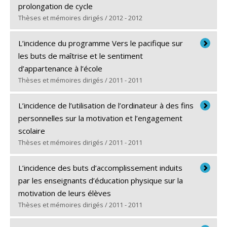
Diplôme obtenu :
Ph. D.
prolongation de cycle
Lien vers le document dans Papyrus
Thèses et mémoires dirigés / 2012 - 2012
Diplômé(e) :
Smith, Jonathan
L’incidence du programme Vers le pacifique sur
Cycle :
Maîtrise
les buts de maîtrise et le sentiment
Diplôme obtenu :
M.A.
d’appartenance à l’école
Lien vers le document dans Papyrus
Thèses et mémoires dirigés / 2011 - 2011
Diplômé(e) :
Hiroux, Marie-Hélène
L’incidence de l’utilisation de l’ordinateur à des fins
Cycle :
Maîtrise
personnelles sur la motivation et l’engagement
Diplôme obtenu :
M.A.
scolaire
Lien vers le document dans Papyrus
Thèses et mémoires dirigés / 2011 - 2011
Diplômé(e) :
Roy, Normand
L’incidence des buts d’accomplissement induits
Cycle :
Doctorat
par les enseignants d’éducation physique sur la
Diplôme obtenu :
Ph. D.
motivation de leurs élèves
Lien vers le document dans Papyrus
Thèses et mémoires dirigés / 2011 - 2011