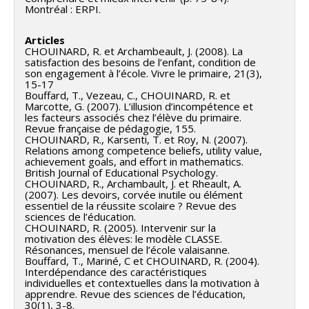
à apprendre et sur leur ajustement psychosocial. Un
mathématiques des jeunes ayant participé au
Objectif 2 : étudier les relations entre les différentes
Montréal : ERPI.
groupe témoin composé d’élèves comparables fera lui
programme.
dimensions de l’engagement scolaire et leur influence
aussi l’objet d’un suivi longitudinal. De plus, nous
Articles
sur la réussite scolaire.
Programme d’intervention 80, Ruelle de l’Avenir
CHOUINARD, R. et Archambeault, J. (2008). La
vérifierons si l'efficacité des mesures varie en fonction
satisfaction des besoins de l’enfant, condition de
de la qualité de leur implantation, du sexe des élèves,
son engagement à l’école. Vivre le primaire, 21(3),
AXE 2 - Identifier les déterminants de l’évolution
15-17
de la présence de différents facteurs de risque et du
de l’engagement scolaire
Bouffard, T., Vezeau, C., CHOUINARD, R. et
niveau de défavorisation des écoles.
Marcotte, G. (2007). L’illusion d’incompétence et
les facteurs associés chez l’élève du primaire.
Objectif 3 : comprendre l’influence de l’environnement
Revue française de pédagogie, 155.
Notre projet permettra de mieux connaître l’efficacité
CHOUINARD, R., Karsenti, T. et Roy, N. (2007).
scolaire, des relations interpersonnelles et des
réelle de ces mesures réputées probantes mais peu
Relations among competence beliefs, utility value,
facteurs psychologiques sur le développement de
achievement goals, and effort in mathematics.
utilisées au Québec. Parce que la plupart de ces
British Journal of Educational Psychology.
l’engagement scolaire et ses différentes dimensions.
CHOUINARD, R., Archambault, J. et Rheault, A.
mesures font appel à un rehaussement des relations
(2007). Les devoirs, corvée inutile ou élément
entre pairs et des relations maître-élève, la présente
essentiel de la réussite scolaire ? Revue des
Axe 3 - Modifier les trajectoires de
sciences de l’éducation.
étude contribuera aussi à une meilleure
CHOUINARD, R. (2005). Intervenir sur la
désengagement scolaire
compréhension de l’incidence des relations
motivation des élèves: le modèle CLASSE.
Résonances, mensuel de l’école valaisanne.
interpersonnelles lors de la transition au
Bouffard, T., Mariné, C et CHOUINARD, R. (2004).
Objectif 4 : mettre sur pied et à évaluer des
secondaire. Notre étude devrait aussi faciliter
Interdépendance des caractéristiques
interventions préventives universelles et ciblées du
individuelles et contextuelles dans la motivation à
l’identification des conditions de nature
apprendre. Revue des sciences de l’éducation,
décrochage scolaire par des actions sur l’engagement
organisationnelles, incluant la formation et le soutien
30(1), 3-8.