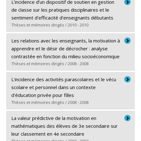
Diplômé(e) :
Girard, Stéphanie
L’incidence d’un dispositif de soutien en gestion
Cycle :
Maîtrise
de classe sur les pratiques disciplinaires et le
Diplôme obtenu :
M.A.
sentiment d’efficacité d’enseignants débutants
Lien vers le document dans Papyrus
Thèses et mémoires dirigés / 2010 - 2010
Diplômé(e) :
Dufour, France
Les relations avec les enseignants, la motivation à
Cycle :
Doctorat
apprendre et le désir de décrocher : analyse
Diplôme obtenu :
Ph. D.
contrastée en fonction du milieu socioéconomique
Lien vers le document dans Papyrus
Thèses et mémoires dirigés / 2008 - 2008
Diplômé(e) :
Bergeron, Julie
L'incidence des activités parascolaires et le vécu
Cycle :
Maîtrise
scolaire et personnel dans un contexte
Diplôme obtenu :
M. Sc.
d'éducation privée pour filles
Lien vers le document dans Papyrus
Thèses et mémoires dirigés / 2008 - 2008
Diplômé(e) :
Leckman, Jocelyn
La valeur prédictive de la motivation en
Cycle :
Maîtrise
mathématiques des élèves de 3e secondaire sur
Diplôme obtenu :
M.A.
leur classement en 4e secondaire