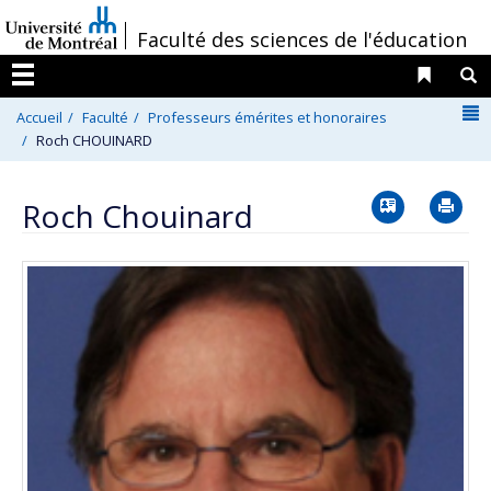
Passer
/
Faculté des sciences de l'éducation
au
contenu
Liens 
R
Menu
N
Accueil
Faculté
Professeurs émérites et honoraires
Roch CHOUINARD
Vcard
Im
Roch Chouinard