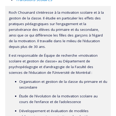
Roch Chouinard s’intéresse à la motivation scolaire et à la
Professeur très apprécié de ses étudiants - il a d’ailleurs
gestion de la classe. Il étudie en particulier les effets des
reçu un prix d’excellence en enseignement - il est à l’origine
pratiques pédagogiques sur l’engagement et la
d’innovations pédagogiques inspirantes qui sont encore
persévérance des élèves du primaire et du secondaire,
utilisées aujourd’hui par les professeurs de la Faculté des
ainsi que ce qui différencie les filles des garçons à l’égard
sciences de l’éducation.
de la motivation. Il travaille dans le milieu de l’éducation
depuis plus de 30 ans.
Il est responsable de Équipe de recherche «motivation
Roch Chouinard a aussi occupé d’importantes fonctions
scolaire et gestion de classe» au Département de
d’administrateur au sein de l’Université, mandats qui ont
psychopédagogie et d’andragogie de la Faculté des
été marqués par plusieurs réalisations significatives.
sciences de l’éducation de l’Université de Montréal :
Organisation et gestion de la classe du primaire et du
secondaire
Étude de l’évolution de la motivation scolaire au
cours de l’enfance et de l’adolescence
Développement et évaluation de modèles