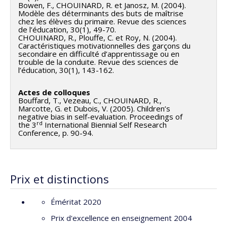
Bowen, F., CHOUINARD, R. et Janosz, M. (2004).
scolaire et ses déterminants.
du personnel, susceptibles d’accroître l’efficacité des
Modèle des déterminants des buts de maîtrise
chez les élèves du primaire. Revue des sciences
mesures étudiées et de guider efficacement, à terme,
À propos du GRES
|
À propos de l'axe l'engagement
de l’éducation, 30(1), 49-70.
leur mise en œuvre dans d’autres milieux scolaires et
scolaire du primaire aux études postsecondaires : le
CHOUINARD, R., Plouffe, C. et Roy, N. (2004).
Caractéristiques motivationnelles des garçons du
contribuer ainsi à la lutte au décrochage.
décrire, le comprendre et le promouvoir
secondaire en difficulté d’apprentissage ou en
trouble de la conduite. Revue des sciences de
Détails du projets
l’éducation, 30(1), 143-162.
Actes de colloques
Bouffard, T., Vezeau, C., CHOUINARD, R.,
Marcotte, G. et Dubois, V. (2005). Children’s
negative bias in self-evaluation. Proceedings of
rd
the 3
International Biennial Self Research
Conference, p. 90-94.
Prix et distinctions
Éméritat 2020
Prix d'excellence en enseignement 2004