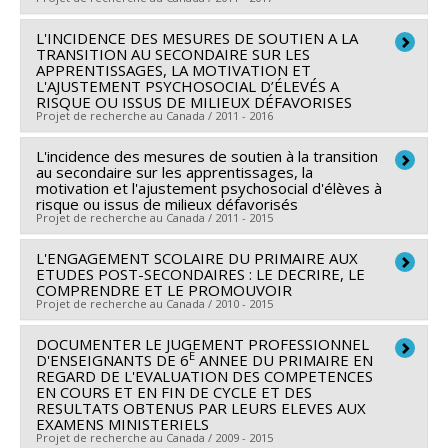
Sources de financement :
FRQSC/Fonds de recherche
L'INCIDENCE DES MESURES DE SOUTIEN A LA
Chercheur principal :
Thierry Karsenti
du Québec - Société et culture (FQRSC)
TRANSITION AU SECONDAIRE SUR LES
Co-chercheurs :
Roch Chouinard
,
Monique Noël-
APPRENTISSAGES, LA MOTIVATION ET
Programmes de subvention :
PVXXXXXX-(AC)
L'AJUSTEMENT PSYCHOSOCIAL D’ÉLEVÉS A
Gaudreault
,
Bruno Poellhuber
,
Clermont Gauthier
,
Programme des actions concertées
RISQUE OU ISSUS DE MILIEUX DÉFAVORISES
Érick Falardeau
,
Carole Raby
,
Simon Collin
Projet de recherche au Canada / 2011 - 2016
Sources de financement :
FRQSC/Fonds de recherche
L'incidence des mesures de soutien à la transition
Chercheur principal :
Roch Chouinard
du Québec - Société et culture (FQRSC)
au secondaire sur les apprentissages, la
Co-chercheurs :
François Bowen
,
Louise Poirier
,
motivation et l'ajustement psychosocial d'élèves à
Programmes de subvention :
PVXXXXXX-(AC)
risque ou issus de milieux défavorisés
Pascale Lefrançois
,
Jean-Sébastien Fallu
Programme des actions concertées
Projet de recherche au Canada / 2011 - 2015
Sources de financement :
FRQSC/Fonds de recherche
du Québec - Société et culture (FQRSC)
L'ENGAGEMENT SCOLAIRE DU PRIMAIRE AUX
Pour la majorité des élèves, le passage à l’école
ETUDES POST-SECONDAIRES : LE DECRIRE, LE
Programmes de subvention :
PVXXXXXX-(AC) Action
secondaire s’accompagne d’une diminution de leur
COMPRENDRE ET LE PROMOUVOIR
Projet de recherche au Canada / 2010 - 2015
concertée : Prog de rech sur la persévérance et la
rendement dans les matières de base, d’un déclin de
réussite scolaires
leur motivation pour l’école et, pour plusieurs,
DOCUMENTER LE JUGEMENT PROFESSIONNEL
Chercheur principal :
Michel Janosz
E
d’importantsproblèmes d’ajustement psychosocial.
D'ENSEIGNANTS DE 6
ANNEE DU PRIMAIRE EN
Co-chercheurs :
Linda S. Pagani
,
Sophie Parent
,
Roch
REGARD DE L'EVALUATION DES COMPETENCES
Les difficultés éprouvées lors du passage au
EN COURS ET EN FIN DE CYCLE ET DES
Chouinard
,
Isabelle Archambault
,
Véronique Dupéré
,
RESULTATS OBTENUS PAR LEURS ELEVES AUX
secondaire seraient un important prédicteur de
Carole Vezeau
,
Thérèse Bouffard
EXAMENS MINISTERIELS
l’abandon scolaire. À cet égard, les enfants qui, dès le
Projet de recherche au Canada / 2009 - 2015
Sources de financement :
FRQSC/Fonds de recherche