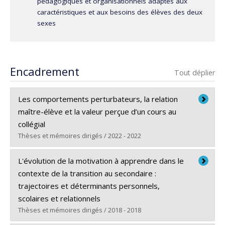
pédagogiques et organisationnels adaptés aux
caractéristiques et aux besoins des élèves des deux
sexes
Encadrement
Tout déplier
Les comportements perturbateurs, la relation
maître-élève et la valeur perçue d’un cours au
collégial
Thèses et mémoires dirigés / 2022 - 2022
Diplômé(e) :
Pellerin, Érika
L'évolution de la motivation à apprendre dans le
Cycle :
Maîtrise
contexte de la transition au secondaire :
Diplôme obtenu :
M.A.
trajectoires et déterminants personnels,
Lien vers le document dans Papyrus
scolaires et relationnels
Thèses et mémoires dirigés / 2018 - 2018