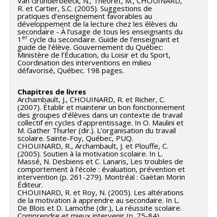
Van Grunderbeeck, N., Théorêt, M., CHOUINARD,
La présente demande de fonds vise à évaluer la
d’expérimentation en lecture, atelier d’horticulture,
R. et Cartier, S.C. (2005). Suggestions de
la scolarisation? (2) Quels sont les facteurs qui
portée des mesures mises de l’avant par quatre
pratiques d’enseignement favorables au
atelier multimédia et jeux, gymnase multifonctions)
influencent son maintien, son amélioration ou sa
développement de la lecture chez les élèves du
commissions scolaires partenaires. Les mesures
secondaire - À l’usage de tous les enseignants du
permettant la mise en place d’approches
détérioration? (3) Comment promouvoir un
retenues comprennent : la familiarisation graduelle
er
1
cycle du secondaire. Guide de l’enseignant et
pédagogiques basées sur la réalisation de projets
engagement scolaire élevé et mettre un frein au
guide de l’élève. Gouvernement du Québec:
des élèves avec l’école secondaire dès le début de la
Ministère de l’Éducation, du Loisir et du Sport,
personnels signifiants. Ces installations, ouvertes à
processus de désengagement?
6e année; l’attribution d’espaces physiques de l’école
Coordination des interventions en milieu
toutes les écoles primaires du quartier, sont sous la
défavorisé, Québec. 198 pages.
secondaire dédiés aux élèves arrivant de
responsabilité d’intervenants spécialisés qui ont pour
Ces trois questions donnent lieu à quatre objectifs
l’école primaire; la diminution du nombre
Chapitres de livres
mission d’accompagner les enseignants et les élèves
généraux inscrits sous trois axes de recherche
d’intervenants scolaires lors de la première année au
Archambault, J., CHOUINARD, R. et Richer, C.
dans la réalisation des projets des élèves.
descriptive (axe 1), un axe de recherche explicative
(2007). Établir et maintenir un bon fonctionnement
secondaire; l’aide à la récupération des retards dans
des groupes d’élèves dans un contexte de travail
(axe 2) et un axe de recherche évaluative (axe 3).
les matières de base avant la transition; l’élaboration
collectif en cycles d’apprentissage. In O. Maulini et
Notre étude, financée par le ministère de l’Éducation,
M. Gather Thurler (dir.). L’organisation du travail
de plans de transition ainsi que le suivi personnalisé et
du Loisir et du Sport (MELS) et le Fonds de recherche
scolaire. Sainte-Foy, Québec, PUQ.
AXE 1 - Décrire le développement de
CHOUINARD, R., Archambault, J. et Plouffe, C.
le tutorat pour les élèves les plus à risque. Des élèves
du Québec – Société et culture (FQRSC) dans le cadre
(2005). Soutien à la motivation scolaire. In L.
l’engagement scolaire
de la fin du 3e cycle du primaire (6e année) seront
du programme Actions concertées - Persévérance et
Massé, N. Desbiens et C. Lanaris, Les troubles de
comportement à l’école : évaluation, prévention et
suivis sur une période de deux ou trois ans afin
réussite scolaire, avait pour objectif d’évaluer
Objectif 1 : décrire les trajectoires de l’engagement
intervention (p. 261-279). Montréal : Gaëtan Morin
d’examiner l’incidence des mesures sur le
l’incidence du programme 80, Ruelle de l’Avenir sur la
scolaire et ses différentes dimensions, du primaire
Éditeur.
CHOUINARD, R. et Roy, N. (2005). Les altérations
développement de leurs compétences en lecture, en
motivation, l’adaptation psycho-sociale et le
jusqu’à l’entrée à l’université
de la motivation à apprendre au secondaire. In L.
écriture et en mathématiques, sur leur motivation
développement des compétences en français et en
De Blois et D. Lamothe (dir.), La réussite scolaire.
Comprendre et mieux intervenir (p. 75-84).