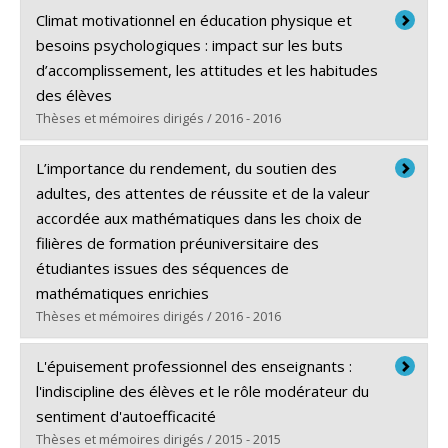
Diplômé(e) :
Smith, Jonathan
Climat motivationnel en éducation physique et
Cycle :
Doctorat
besoins psychologiques : impact sur les buts
Diplôme obtenu :
Ph. D.
d’accomplissement, les attitudes et les habitudes
Lien vers le document dans Papyrus
des élèves
Thèses et mémoires dirigés / 2016 - 2016
Diplômé(e) :
Girard, Stéphanie
L’importance du rendement, du soutien des
Cycle :
Doctorat
adultes, des attentes de réussite et de la valeur
Diplôme obtenu :
Ph. D.
accordée aux mathématiques dans les choix de
Lien vers le document dans Papyrus
filières de formation préuniversitaire des
étudiantes issues des séquences de
mathématiques enrichies
Thèses et mémoires dirigés / 2016 - 2016
Diplômé(e) :
Bergeron, Julie
L'épuisement professionnel des enseignants :
Cycle :
Doctorat
l'indiscipline des élèves et le rôle modérateur du
Diplôme obtenu :
Ph. D.
sentiment d'autoefficacité
Lien vers le document dans Papyrus
Thèses et mémoires dirigés / 2015 - 2015