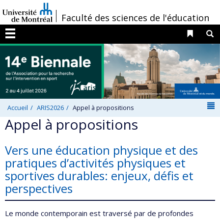
Passer
/
Faculté des sciences de l'éducation
au
contenu
Liens 
R
Menu
N
Accueil
ARIS2026
Appel à propositions
Appel à propositions
Vers une éducation physique et des
pratiques d’activités physiques et
sportives durables: enjeux, défis et
perspectives
Le monde contemporain est traversé par de profondes