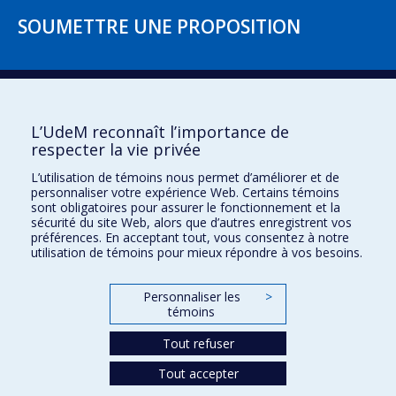
SOUMETTRE UNE PROPOSITION
Accéder au formulaire
L’UdeM reconnaît l’importance de
respecter la vie privée
L’utilisation de témoins nous permet d’améliorer et de
Faculté des sciences de l'éducation
personnaliser votre expérience Web. Certains témoins
sont obligatoires pour assurer le fonctionnement et la
Pavillon Marie-Victorin
sécurité du site Web, alors que d’autres enregistrent vos
préférences. En acceptant tout, vous consentez à notre
90, avenue Vincent-d'Indy
utilisation de témoins pour mieux répondre à vos besoins.
Montréal (Québec) H2V 2S9
Personnaliser les
>
témoins
Tout refuser
Tout accepter