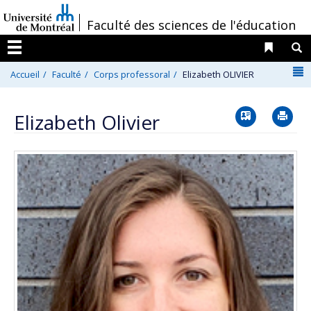
Passer
/
Faculté des sciences de l'éducation
au
contenu
Liens 
R
Menu
N
Accueil
Faculté
Corps professoral
Elizabeth OLIVIER
Vcard
Im
Elizabeth Olivier