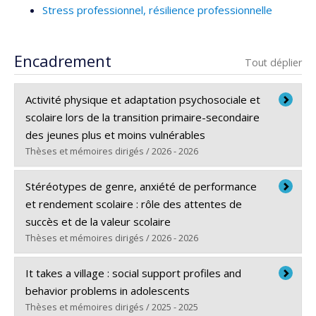
Stress professionnel, résilience professionnelle
Encadrement
Tout déplier
Activité physique et adaptation psychosociale et
scolaire lors de la transition primaire-secondaire
des jeunes plus et moins vulnérables
Thèses et mémoires dirigés / 2026 - 2026
Diplômé(e) :
Alawie, Fatima
Stéréotypes de genre, anxiété de performance
Cycle :
Doctorat
et rendement scolaire : rôle des attentes de
Diplôme obtenu :
Ph. D.
succès et de la valeur scolaire
Lien vers le document dans Papyrus
Thèses et mémoires dirigés / 2026 - 2026
Diplômé(e) :
Lalumière, Axelle
It takes a village : social support profiles and
Cycle :
Maîtrise
behavior problems in adolescents
Diplôme obtenu :
M. Sc.
Thèses et mémoires dirigés / 2025 - 2025