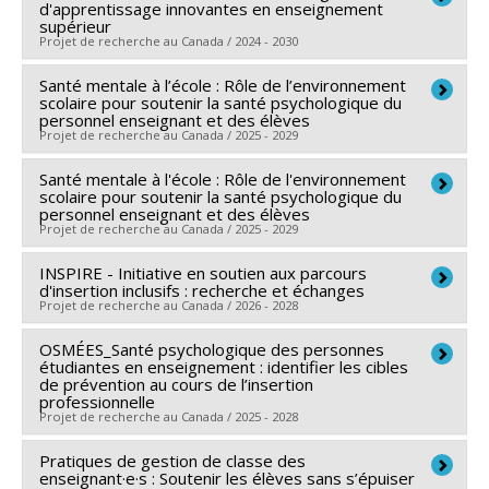
Mélissa Goulet
d'apprentissage innovantes en enseignement
,
Caroline Fitzpatrick
,
Gabrielle Garon-
Co-chercheurs :
Éric Lacourse
,
Isabelle Archambault
,
supérieur
Carrier
Projet de recherche au Canada / 2024 - 2030
Katherine Frohlich
,
Nancy Beauregard
,
Sarah Fraser
,
Sources de financement :
CRSH/Conseil de recherches
Elizabeth Olivier
,
Kristel Tardif-Grenier
,
Éric Dion
,
Santé mentale à l’école : Rôle de l’environnement
Sources de financement :
CRSH/Conseil de recherches
en sciences humaines du Canada
Anne-Sophie Denault
scolaire pour soutenir la santé psychologique du
,
David Litalien
,
Julie Marcotte
en sciences humaines du Canada
Programmes de subvention :
PVXXXXXX-(SE)
personnel enseignant et des élèves
Sources de financement :
CRSH/Conseil de recherches
Projet de recherche au Canada / 2025 - 2029
Programmes de subvention :
PV128152-Subvention
Programme Soutien aux équipes de recherche - Stade
en sciences humaines du Canada
de partenariat
de développement : Renouvellement
Santé mentale à l'école : Rôle de l'environnement
Chercheur principal :
Elizabeth Olivier
Programmes de subvention :
PVXXXXXX-Subvention
scolaire pour soutenir la santé psychologique du
Sources de financement :
FRQS/Fonds de recherche
Savoir
personnel enseignant et des élèves
Projet de recherche au Canada / 2025 - 2029
du Québec - Santé (FRSQ)
Programmes de subvention :
PVXXXXXX-Bourse de
INSPIRE - Initiative en soutien aux parcours
Sources de financement :
FRQS/Fonds de recherche
chercheur-boursier : Junior 1
d'insertion inclusifs : recherche et échanges
du Québec - Santé (FRSQ)
Projet de recherche au Canada / 2026 - 2028
Programmes de subvention :
PVXXXXXX-
OSMÉES_Santé psychologique des personnes
Chercheur principal :
Véronique Dupéré
Établissement de jeunes chercheurs Juniors 1
étudiantes en enseignement : identifier les cibles
Co-chercheurs :
Pierre Noreau
,
Isabelle Archambault
,
de prévention au cours de l’insertion
professionnelle
Katherine Frohlich
,
Nancy Beauregard
,
Geneviève
Projet de recherche au Canada / 2025 - 2028
Mercille
,
Pierre Canisius Kamanzi
,
Tonino Esposito
,
Sarah Fraser
Pratiques de gestion de classe des
,
Sophie Tremblay-Hébert
,
Elizabeth
Chercheur principal :
Julie Lane
enseignant·e·s : Soutenir les élèves sans s’épuiser
Olivier
,
Jean Nikiema
,
Rosanne Blanchet
,
Laëtitia