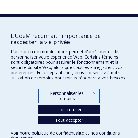
Consultez cette fiche sur :
Vitrine de la recherche
L’UdeM reconnaît l’importance de
respecter la vie privée
L’utilisation de témoins nous permet d’améliorer et de
Faculté des sciences de l'éducation
personnaliser votre expérience Web. Certains témoins
sont obligatoires pour assurer le fonctionnement et la
Pavillon Marie-Victorin
sécurité du site Web, alors que d’autres enregistrent vos
90, avenue Vincent-d'Indy
préférences. En acceptant tout, vous consentez à notre
utilisation de témoins pour mieux répondre à vos besoins.
Montréal (Québec) H2V 2S9
Personnaliser les
>
témoins
Tout refuser
Tout accepter
Confidentialité
Voir notre
politique de confidentialité
et nos
conditions
Conditions d’utilisation