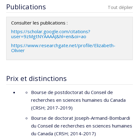
Sources de financement :
CRSH/Conseil de recherches
Co-chercheurs :
Isabelle Archambault
,
Véronique
Publications
Tout déplier
en sciences humaines du Canada
Dupéré
,
Elizabeth Olivier
,
Christine Gervais
,
William
Programmes de subvention :
PV153480-Subventions
Falcão
Consulter les publications :
de développement Savoir
Sources de financement :
CRSH/Conseil de recherches
https://scholar.google.com/citations?
en sciences humaines du Canada
user=9zMgtNYAAAAJ&hl=en&oi=ao
Programmes de subvention :
PVXXXXXX-Subvention
https://www.researchgate.net/profile/Elizabeth-
Olivier
d'engagement partenarial
Prix et distinctions
Bourse de postdoctorat du Conseil de
recherches en sciences humaines du Canada
(CRSH; 2017-2019)
Bourse de doctorat Joseph-Armand-Bombardi
du Conseil de recherches en sciences humaines
du Canada (CRSH; 2014-2017)