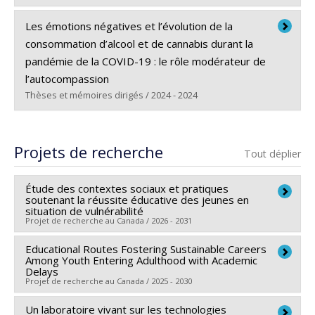
Lien vers le document dans Papyrus
Diplômé(e) :
D'Andrea, Tessa-Marie
Les émotions négatives et l’évolution de la
Cycle :
Maîtrise
consommation d’alcool et de cannabis durant la
Diplôme obtenu :
M. Sc.
pandémie de la COVID-19 : le rôle modérateur de
Lien vers le document dans Papyrus
l’autocompassion
Thèses et mémoires dirigés / 2024 - 2024
Diplômé(e) :
Borisova, Marina
Cycle :
Maîtrise
Projets de recherche
Tout déplier
Diplôme obtenu :
M. Sc.
Lien vers le document dans Papyrus
Étude des contextes sociaux et pratiques
soutenant la réussite éducative des jeunes en
situation de vulnérabilité
Projet de recherche au Canada / 2026 - 2031
Educational Routes Fostering Sustainable Careers
Chercheur principal :
Isabelle Archambault
Among Youth Entering Adulthood with Academic
Co-chercheurs :
Linda S. Pagani
,
Sophie Parent
,
Michel
Delays
Projet de recherche au Canada / 2025 - 2030
Janosz
,
Véronique Dupéré
,
Elizabeth Olivier
,
Kristel
Tardif-Grenier
,
Marie-Claude Salvas
,
Éric Dion
,
Un laboratoire vivant sur les technologies
Chercheur principal :
Véronique Dupéré