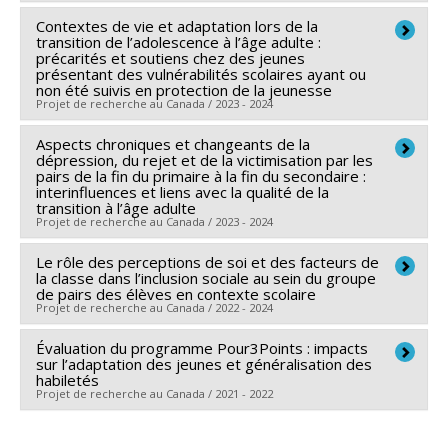
Sources de financement :
PIA/Pôle montréalais
Contextes de vie et adaptation lors de la
Chercheur principal :
Elizabeth Olivier
d'enseignement supérieur en intelligence artificielle
transition de l’adolescence à l’âge adulte :
précarités et soutiens chez des jeunes
Programmes de subvention :
présentant des vulnérabilités scolaires ayant ou
non été suivis en protection de la jeunesse
Projet de recherche au Canada / 2023 - 2024
Aspects chroniques et changeants de la
Chercheur principal :
Kristel Tardif-Grenier
dépression, du rejet et de la victimisation par les
Co-chercheurs :
Isabelle Archambault
,
Véronique
pairs de la fin du primaire à la fin du secondaire :
interinfluences et liens avec la qualité de la
Dupéré
,
Sophie Tremblay-Hébert
,
Elizabeth Olivier
transition à l’âge adulte
Sources de financement :
FRQSC/Fonds de recherche
Projet de recherche au Canada / 2023 - 2024
du Québec - Société et culture (FQRSC)
Le rôle des perceptions de soi et des facteurs de
Chercheur principal :
Elizabeth Olivier
Programmes de subvention :
PVXXXXXX-Soutien aux
la classe dans l’inclusion sociale au sein du groupe
de pairs des élèves en contexte scolaire
infrastructures de rech. des instituts et des centres
Projet de recherche au Canada / 2022 - 2024
affiliés universitaires
Évaluation du programme Pour3Points : impacts
Chercheur principal :
Marie-Claude Salvas
sur l’adaptation des jeunes et généralisation des
Co-chercheurs :
Isabelle Archambault
,
Elizabeth
habiletés
Projet de recherche au Canada / 2021 - 2022
Olivier
,
Caterina Mamprin
,
Christelle Robert-Mazaye
,
Gabrielle Garon-Carrier
,
Aude Vilatte
Chercheur principal :
Kristel Tardif-Grenier