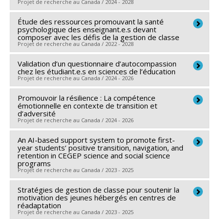
Co-chercheurs :
Elizabeth Olivier
Projet de recherche au Canada / 2024 - 2028
Renée
,
Kristel Tardif-Grenier
,
Fabian Lange
,
Simon
Sources de financement :
FRQS/Fonds de recherche
Étude des ressources promouvant la santé
Chercheur principal :
Elizabeth Olivier
Larose
,
Marie-Hélène Véronneau-McArdle
,
Catherine
du Québec - Santé (FRSQ)
psychologique des enseignant.e.s devant
Sources de financement :
FRQSC/Fonds de recherche
Ratelle
,
François Poulin
,
Isabelle Plante
,
Anne-Sophie
Programmes de subvention :
composer avec les défis de la gestion de classe
PVXXXXXX-Recherches
Projet de recherche au Canada / 2022 - 2028
du Québec - Société et culture (FQRSC)
Denault
,
David Litalien
,
Julie Lane
,
Élise Ledoux
,
en santé mentale
Programmes de subvention :
PV113813-(NP) Soutien
Sonia Hélie
,
Sylvain Martet
,
Alexa Martin-Storey
,
Validation d’un questionnaire d’autocompassion
Chercheur principal :
Elizabeth Olivier
à la recherche pour la relève professorale
chez les étudiant.e.s en sciences de l’éducation
Julien Bureau
,
Dale Stack
,
Julie Marcotte
,
Xavier St-
Co-chercheurs :
Isabelle Archambault
,
Isabelle Plante
,
Projet de recherche au Canada / 2024 - 2026
Denis
,
Jaunathan Bilodeau
,
Audrey Dupont
,
William
Claude Fernet
,
Stéphanie Austin
Gilbert
,
Charles Fleury
,
Francis Jason Elgar
,
Lisa
Promouvoir la résilience : La compétence
Chercheur principal :
Elizabeth Olivier
Sources de financement :
FRQSC/Fonds de recherche
émotionnelle en contexte de transition et
Serbin
,
Erin Barker
,
Annie Dubeau
,
Lorna Tumbull
Sources de financement :
CRSH/Conseil de recherches
du Québec - Société et culture (FQRSC)
d’adversité
Projet de recherche au Canada / 2024 - 2026
Sources de financement :
CRSH/Conseil de recherches
en sciences humaines du Canada
Programmes de subvention :
PVXXXXXX-(AC) Actions
en sciences humaines du Canada
Programmes de subvention :
PVX20020-Subvention
concertées - générique
An AI-based support system to promote first-
Chercheur principal :
Dale Stack
Programmes de subvention :
PV128152-Subvention
institutionnelle du CRSH - Subventions d'exploration
year students’ positive transition, navigation, and
Co-chercheurs :
Elizabeth Olivier
retention in CEGEP science and social science
de partenariat
programs
Sources de financement :
FRQSC/Fonds de recherche
Projet de recherche au Canada / 2023 - 2025
du Québec - Société et culture (FQRSC)
Programmes de subvention :
Stratégies de gestion de classe pour soutenir la
PVXXXXXX-(SE)
Chercheur principal :
Neerusha Baurhoo Gokool
motivation des jeunes hébergés en centres de
Programme Soutien aux équipes de recherche - Stade
Co-chercheurs :
Elizabeth Olivier
,
Elena Naidenova
,
réadaptation
Projet de recherche au Canada / 2023 - 2025
de développement : Renouvellement
Karl Laroche