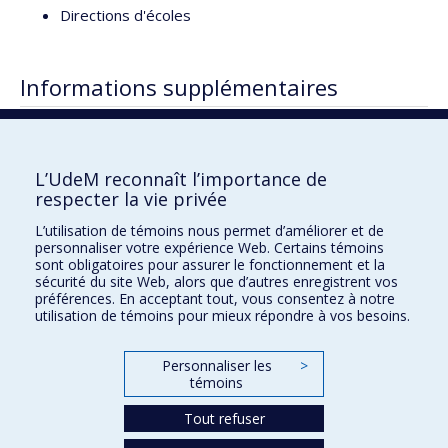
Directions d'écoles
Informations supplémentaires
06-12-2016 La directrice de l’école Saint-Luc
remporte un prix
L’UdeM reconnaît l’importance de
respecter la vie privée
L’utilisation de témoins nous permet d’améliorer et de
Faculté des sciences de l'éducation
personnaliser votre expérience Web. Certains témoins
sont obligatoires pour assurer le fonctionnement et la
Pavillon Marie-Victorin
sécurité du site Web, alors que d’autres enregistrent vos
90, avenue Vincent-d'Indy
préférences. En acceptant tout, vous consentez à notre
utilisation de témoins pour mieux répondre à vos besoins.
Montréal (Québec) H2V 2S9
Personnaliser les
>
témoins
Tout refuser