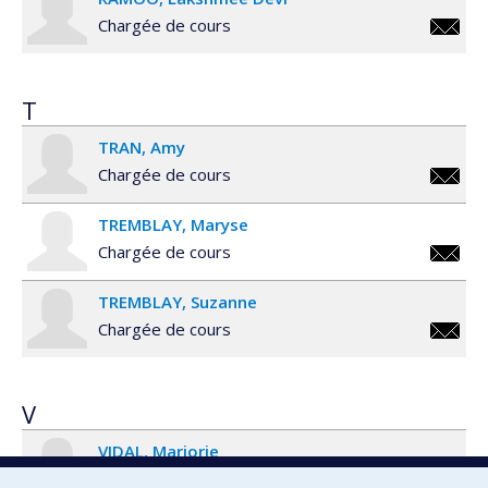
Chargée de cours
ramoo.
T
TRAN
Amy
Chargée de cours
amy.tr
TREMBLAY
Maryse
Chargée de cours
maryse
TREMBLAY
Suzanne
Chargée de cours
suzanne
V
VIDAL
Marjorie
Chargée de cours