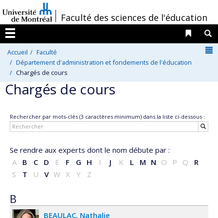
Passer
/
Faculté des sciences de l'éducation
au
contenu
Liens 
R
Menu
N
Accueil
Faculté
Département d'administration et fondements de l'éducation
Chargés de cours
Chargés de cours
Rechercher par mots-clés (3 caractères minimum) dans la liste ci-dessous :
Se rendre aux experts dont le nom débute par :
A
B
C
D
E
F
G
H
I
J
K
L
M
N
O
P
Q
R
S
T
U
V
W
X
Y
Z
B
BEAULAC
Nathalie