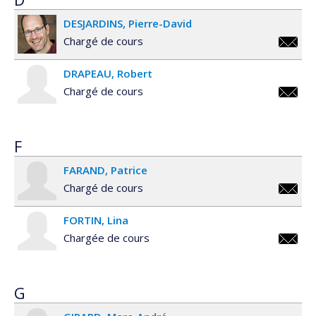
DESJARDINS
Pierre-David
Chargé de cours
pierre.
DRAPEAU
Robert
Chargé de cours
robert
F
FARAND
Patrice
Chargé de cours
patrice
FORTIN
Lina
Chargée de cours
lina.fo
G