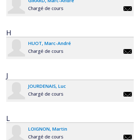
GIRARD
Marc-André
Chargé de cours
marc-
andre.g
H
HUOT
Marc-André
Chargé de cours
marc-
andre.h
J
JOURDENAIS
Luc
Chargé de cours
luc.jou
L
LOIGNON
Martin
Chargé de cours