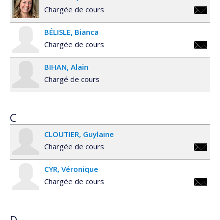
Chargée de cours
nathali
BÉLISLE
Bianca
Chargée de cours
bianca.
BIHAN
Alain
Chargé de cours
C
CLOUTIER
Guylaine
Chargée de cours
guylain
CYR
Véronique
Chargée de cours
veroniq
D