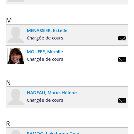
martin.
M
MENASSIER
Estelle
Chargée de cours
estelle
MOUFFE
Mireille
Chargée de cours
mireill
N
NADEAU
Marie-Hélène
Chargée de cours
marie-
helene.
R
RAMOO
Lakshmee Devi