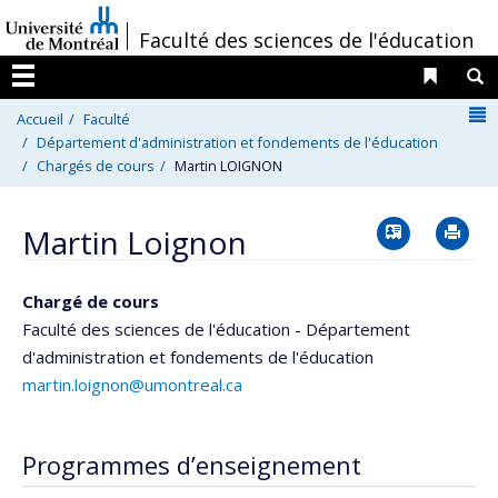
Passer
/
Faculté des sciences de l'éducation
au
contenu
Liens 
R
Menu
N
Accueil
Faculté
Département d'administration et fondements de l'éducation
Chargés de cours
Martin LOIGNON
Vcard
Im
Martin Loignon
Chargé de cours
Faculté des sciences de l'éducation - Département
d'administration et fondements de l'éducation
martin.loignon@umontreal.ca
Programmes d’enseignement