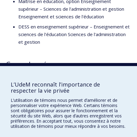
Maîtrise en éducation, option Enseignement
supérieur – Sciences de l'administration et gestion
Enseignement et sciences de l'éducation
DESS en enseignement supérieur – Enseignement et
sciences de l'éducation Sciences de l'administration
et gestion
Cours donnés
ETA6940 Gestion du changement et intervention
L’UdeM reconnaît l’importance de
respecter la vie privée
L’utilisation de témoins nous permet d’améliorer et de
Faculté des sciences de l'éducation
personnaliser votre expérience Web. Certains témoins
sont obligatoires pour assurer le fonctionnement et la
Pavillon Marie-Victorin
sécurité du site Web, alors que d’autres enregistrent vos
90, avenue Vincent-d'Indy
préférences. En acceptant tout, vous consentez à notre
utilisation de témoins pour mieux répondre à vos besoins.
Montréal (Québec) H2V 2S9