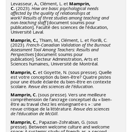
Levasseur, A., Clément, L. et
Mamprin,
C.
(2023).
How are basic psychological needs
affected by the quality of relationships at
work?
Results of three studies among teaching and
non-teaching staff
[document soumis pour
publication]
.
Faculté des sciences de l’éducation,
Université Laval.
Mamprin, C.,
Thiam, M., Clément, L. et Fiorilli, C.
(2023).
French-Canadian Validation of the Burnout
Assessment Tool Among Teachers: Results and
Perspectives
[document soumis pour
publication]. Secteur Administration, Arts et
Sciences humaines, Université de Montréal.
Mamprin, C.
et Goyette, N. (sous presse). Quelle
est votre conception du bien-être? Quatre pistes
pour une étude éclairée du bien-être en contexte
scolaire.
Revue des sciences de l’éducation
.
Mamprin, C.
(sous presse). Vers une meilleure
compréhension de l’ancrage conceptuel du « bien-
être au travail chez les enseignant·e·s » : une
revue critique de la littérature.
Revue des sciences
de l’éducation de McGill
.
Mamprin, C
., Papazian-Zohrabian, G. (sous
presse). Between welcome culture and welcome
space: A systemic study of French-as-a-second-