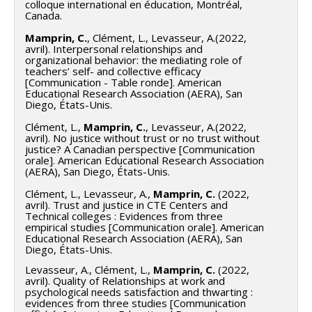
colloque international en éducation, Montréal,
Canada.
Mamprin, C.
, Clément, L., Levasseur, A.(2022,
avril). Interpersonal relationships and
organizational behavior: the mediating role of
teachers’ self- and collective efficacy
[Communication - Table ronde]. American
Educational Research Association (AERA), San
Diego, États-Unis.
Clément, L.,
Mamprin, C.
, Levasseur, A.(2022,
avril). No justice without trust or no trust without
justice? A Canadian perspective [Communication
orale]. American Educational Research Association
(AERA), San Diego, États-Unis.
Clément, L., Levasseur, A.,
Mamprin, C.
(2022,
avril). Trust and justice in CTE Centers and
Technical colleges : Evidences from three
empirical studies [Communication orale]. American
Educational Research Association (AERA), San
Diego, États-Unis.
Levasseur, A., Clément, L.,
Mamprin, C.
(2022,
avril). Quality of Relationships at work and
psychological needs satisfaction and thwarting :
evidences from three studies [Communication