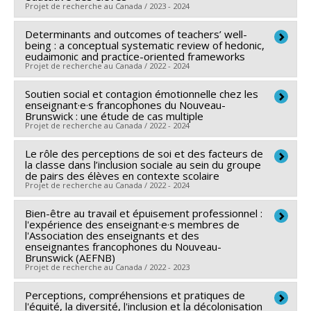
Projet de recherche au Canada / 2023 - 2024
Sources de financement :
CRSH/Conseil de recherches
en sciences humaines du Canada
Determinants and outcomes of teachers’ well-
Chercheur principal :
Philippe Jacquin
being : a conceptual systematic review of hedonic,
Programmes de subvention :
PV152160-Subvention
Co-chercheurs :
Caterina Mamprin
,
Jean Labelle
eudaimonic and practice-oriented frameworks
Projet de recherche au Canada / 2022 - 2024
Connexion
Soutien social et contagion émotionnelle chez les
Chercheur principal :
Caterina Mamprin
enseignant·e·s francophones du Nouveau-
Brunswick : une étude de cas multiple
Projet de recherche au Canada / 2022 - 2024
Le rôle des perceptions de soi et des facteurs de
Chercheur principal :
Caterina Mamprin
la classe dans l’inclusion sociale au sein du groupe
de pairs des élèves en contexte scolaire
Projet de recherche au Canada / 2022 - 2024
Bien-être au travail et épuisement professionnel :
Chercheur principal :
Marie-Claude Salvas
l'expérience des enseignant·e·s membres de
Co-chercheurs :
Isabelle Archambault
,
Elizabeth
l'Association des enseignants et des
enseignantes francophones du Nouveau-
Olivier
,
Caterina Mamprin
,
Christelle Robert-Mazaye
,
Brunswick (AEFNB)
Gabrielle Garon-Carrier
,
Aude Vilatte
Projet de recherche au Canada / 2022 - 2023
Sources de financement :
CRSH/Conseil de recherches
Perceptions, compréhensions et pratiques de
Chercheur principal :
Caterina Mamprin
en sciences humaines du Canada
l'équité, la diversité, l'inclusion et la décolonisation