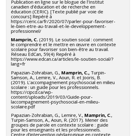
Publication en ligne sur le blogue de l’Institut
canadien d’éducation et de recherche en
éducation (CERIC). [Texte publié par voie de
concours] Repéré à
https://ceric.ca/fr/2020/07/parler-pour-favoriser-
le-bien-etre-au-travail-et-le-developpement-
professionnel/
Mamprin, C.
(2019). Le soutien social : comment
le comprendre et le mettre en œuvre en contexte
scolaire pour favoriser son bien-être au travail.
Réseau EdCan, 59(4) Repéré à
https://www.edcan.ca/articles/le-soutien-social/?
lang=fr
Papazian-Zohrabian, G.,
Mamprin, C.,
Turpin-
Samson, A., Lemire, V., Aoun, R. et Jooris, B.
(2019). L’accompagnement psychosocial en milieu
scolaire : un guide pour les professionnels.
https://cipcd.ca/wp-
content/uploads/2019/03/Guide-pour-
laccompagnement-psychosocial-en-milieu-
scolaire.pdf
Papazian-Zohrabian, G., Lemire, V.,
Mamprin, C
.,
Turpin-Samson, A., Aoun, R. (2017). Mener des
groupes de parole en contexte scolaire : guide
pour les enseignants et les professionnels.
Centre d’intervention pédagogique en contexte