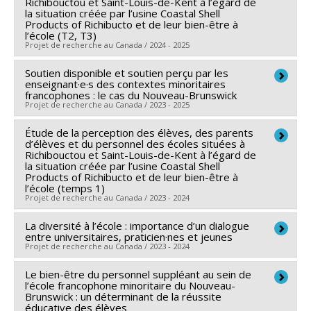
Richibouctou et Saint-Louis-de-Kent à l’égard de
d'engagement partenarial
la situation créée par l’usine Coastal Shell
Chantal Tremblay
,
Florent Michelot
Products of Richibucto et de leur bien-être à
Sources de financement :
CRSH/Conseil de recherches
l’école (T2, T3)
Projet de recherche au Canada / 2024 - 2025
en sciences humaines du Canada
Programmes de subvention :
PVXXXXXX-Subvention
Soutien disponible et soutien perçu par les
Chercheur principal :
Louise Clément
enseignant·e·s des contextes minoritaires
Savoir
Co-chercheurs :
Caterina Mamprin
francophones : le cas du Nouveau-Brunswick
Projet de recherche au Canada / 2023 - 2025
Sources de financement :
CRSH/Conseil de recherches
en sciences humaines du Canada
Étude de la perception des élèves, des parents
Chercheur principal :
Caterina Mamprin
Programmes de subvention :
d’élèves et du personnel des écoles situées à
PVXXXXXX-Subvention
Co-chercheurs :
Louise Clément
Richibouctou et Saint-Louis-de-Kent à l’égard de
d'engagement partenarial
la situation créée par l’usine Coastal Shell
Sources de financement :
CRSH/Conseil de recherches
Products of Richibucto et de leur bien-être à
en sciences humaines du Canada
l’école (temps 1)
Projet de recherche au Canada / 2023 - 2024
Programmes de subvention :
PV153480-Subventions
de développement Savoir
La diversité à l’école : importance d’un dialogue
entre universitaires, praticien·nes et jeunes
Projet de recherche au Canada / 2023 - 2024
Le bien-être du personnel suppléant au sein de
Chercheur principal :
Nadia Rousseau
l’école francophone minoritaire du Nouveau-
Co-chercheurs :
Caterina Mamprin
,
Virginie Abat-Roy
,
Brunswick : un déterminant de la réussite
éducative des élèves
Marie-Élaine Desmarais
,
Dominic Voyer