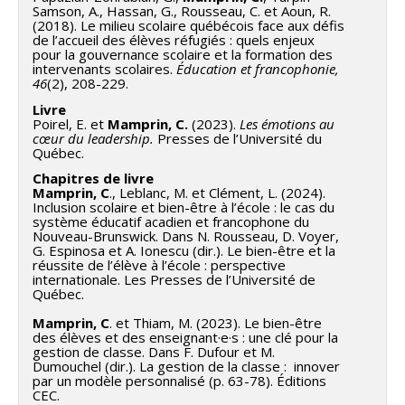
Samson, A., Hassan, G., Rousseau, C. et Aoun, R.
(2018). Le milieu scolaire québécois face aux défis
de l’accueil des élèves réfugiés : quels enjeux
pour la gouvernance scolaire et la formation des
intervenants scolaires.
Éducation et francophonie,
46
(2), 208-229.
Livre
Poirel, E. et
Mamprin, C.
(2023).
Les émotions au
cœur du leadership.
Presses de l’Université du
Québec.
Chapitres de livre
Mamprin, C
., Leblanc, M. et Clément, L. (2024).
Inclusion scolaire et bien-être à l’école : le cas du
système éducatif acadien et francophone du
Nouveau-Brunswick. Dans N. Rousseau, D. Voyer,
G. Espinosa et A. Ionescu (dir.). Le bien-être et la
réussite de l’élève à l’école : perspective
internationale. Les Presses de l’Université de
Québec.
Mamprin, C
. et Thiam, M. (2023). Le bien-être
des élèves et des enseignant·e·s : une clé pour la
gestion de classe. Dans F. Dufour et M.
Dumouchel (dir.). La gestion de la classe : innover
par un modèle personnalisé (p. 63-78). Éditions
CEC.