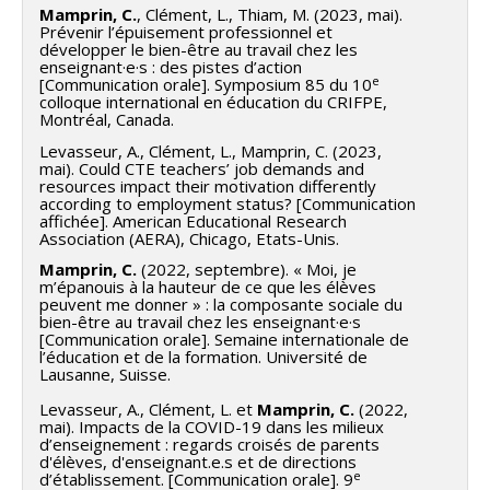
Mamprin, C.
, Clément, L., Thiam, M. (2023, mai).
Prévenir l’épuisement professionnel et
développer le bien-être au travail chez les
enseignant·e·s : des pistes d’action
e
[Communication orale]. Symposium 85 du 10
colloque international en éducation du CRIFPE,
Montréal, Canada.
Levasseur, A., Clément, L., Mamprin, C. (2023,
mai). Could CTE teachers’ job demands and
resources impact their motivation differently
according to employment status? [Communication
affichée]. American Educational Research
Association (AERA), Chicago, Etats-Unis.
Mamprin, C.
(2022, septembre). « Moi, je
m’épanouis à la hauteur de ce que les élèves
peuvent me donner » : la composante sociale du
bien-être au travail chez les enseignant·e·s
[Communication orale]. Semaine internationale de
l’éducation et de la formation. Université de
Lausanne, Suisse.
Levasseur, A., Clément, L. et
Mamprin, C.
(2022,
mai). Impacts de la COVID-19 dans les milieux
d’enseignement : regards croisés de parents
d'élèves, d'enseignant.e.s et de directions
e
d’établissement. [Communication orale]. 9