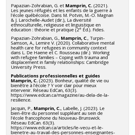
Papazian-Zohrabian, G. et
Mamprin, C.
(2021).
Les jeunes réfugiés et les enfants de la guerre à
l'école québécoise. Dans M. Potvin, M.-O. Magnan
& J. Larochelle-Audet (dir.), La diversité
ethnoculturelle, religieuse et linguistique en
e
éducation : théorie et pratique (2
Éd.). Fides.
Papazian-Zohrabian, G.,
Mamprin, C
., Turpin-
Samson, A., Lemire V. (2020). Collaborative mental
health care for refugees in community context
dans L. De Haene et C. Rousseau (dir.) Working
with refugee families – Coping with trauma and
displacement in family relationships: Cambridge
University Press.
Publications professionnelles et guides
Mamprin, C.
(2023). Bonheur, qualité de vie ou
bienêtre à l’école ? Y voir clair pour mieux
intervenir. Réseau EdCan, 63(3).
https://www.edcan.ca/magazine/au-dela-de-la-
resilience.
Jacquin, P.,
Mamprin, C.
, Labelle, J. (2023). Le
bien-être du personnel suppléant au sein de
l’école francophone du Nouveau-Brunswick.
Réseau EdCan. 63(3).
https://www.edcan.ca/articles/le-vecu-et-le-
bienetre-au-travail-des-personnes-enseignantes-