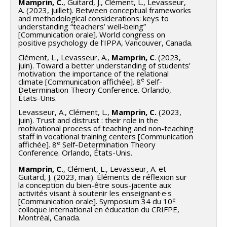
Mamprin, C.
, Guitard, J., Clément, L., Levasseur,
A. (2023, juillet). Between conceptual frameworks
and methodological considerations: keys to
understanding “teachers’ well-being”
[Communication orale]. World congress on
positive psychology de l’IPPA, Vancouver, Canada.
Clément, L., Levasseur, A.,
Mamprin, C
. (2023,
juin). Toward a better understanding of students’
motivation: the importance of the relational
e
climate [Communication affichée]. 8
Self-
Determination Theory Conference. Orlando,
États-Unis.
Levasseur, A., Clément, L.,
Mamprin, C.
(2023,
juin). Trust and distrust : their role in the
motivational process of teaching and non-teaching
staff in vocational training centers [Communication
e
affichée]. 8
Self-Determination Theory
Conference. Orlando, États-Unis.
Mamprin, C.
, Clément, L., Levasseur, A. et
Guitard, J. (2023, mai). Éléments de réflexion sur
la conception du bien-être sous-jacente aux
activités visant à soutenir les enseignant·e·s
e
[Communication orale]. Symposium 34 du 10
colloque international en éducation du CRIFPE,
Montréal, Canada.