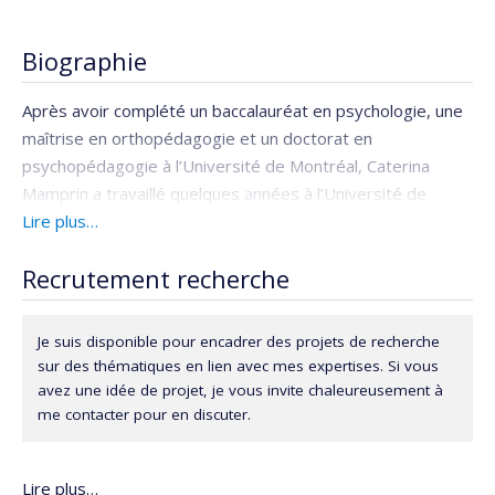
Biographie
Après avoir complété un baccalauréat en psychologie, une
maîtrise en orthopédagogie et un doctorat en
psychopédagogie à l’Université de Montréal, Caterina
Mamprin a travaillé quelques années à l’Université de
Moncton, campus de Shippagan, avant de revenir à
Lire plus…
Montréal. Ses intérêts de recherche s’inscrivent dans une
Recrutement recherche
perspective psychopédagogique et portent principalement
sur le bien-être, l’épuisement professionnel et les relations
interpersonnelles (p. ex. le soutien social et la contagion
Je suis disponible pour encadrer des projets de recherche
émotionnelle) entre les personnes enseignantes. En
sur des thématiques en lien avec mes expertises. Si vous
adoptant une approche systémique, elle s’intéresse plus
avez une idée de projet, je vous invite chaleureusement à
largement à la relation éducative et aux obstacles
me contacter pour en discuter.
potentiels pouvant entraver celle-ci. Ses différentes
expériences de recherche l’ont également amenée à
Lire plus…