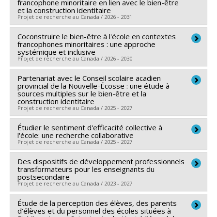
francophone minoritaire en lien avec le bien-être
et la construction identitaire
Projet de recherche au Canada / 2026 - 2031
Coconstruire le bien-être à l'école en contextes
Chercheur principal :
Caterina Mamprin
francophones minoritaires : une approche
Sources de financement :
FRQSC/Fonds de recherche
systémique et inclusive
Projet de recherche au Canada / 2026 - 2030
du Québec - Société et culture (FQRSC)
Programmes de subvention :
PV113813-(NP) Soutien
Partenariat avec le Conseil scolaire acadien
Chercheur principal :
Caterina Mamprin
à la recherche pour la relève professorale
provincial de la Nouvelle-Écosse : une étude à
Co-chercheurs :
Garine Papazian-Zohrabian
,
Louise
sources multiples sur le bien-être et la
construction identitaire
Clément
,
Simon VIVIERS
,
Nadia Rousseau
,
Bernard
Projet de recherche au Canada / 2025 - 2027
Wentzel
,
Marie-Michèle Roy
,
Mariève Pelletier
Sources de financement :
Étudier le sentiment d'efficacité collective à
CRSH/Conseil de recherches
Chercheur principal :
Caterina Mamprin
l'école: une recherche collaborative
en sciences humaines du Canada
Sources de financement :
CRSH/Conseil de recherches
Projet de recherche au Canada / 2025 - 2027
Programmes de subvention :
PVX99097-Subvention
en sciences humaines du Canada
Des dispositifs de développement professionnels
Chercheur principal :
Caterina Mamprin
de développement de partenariat
Programmes de subvention :
PVX20020-Subvention
transformateurs pour les enseignants du
Co-chercheurs :
Louise Clément
institutionnelle du CRSH - Subventions d'exploration
postsecondaire
Projet de recherche au Canada / 2023 - 2027
Sources de financement :
CRSH/Conseil de recherches
en sciences humaines du Canada
Étude de la perception des élèves, des parents
Chercheur principal :
Bruno Poellhuber
Programmes de subvention :
d’élèves et du personnel des écoles situées à
PVXXXXXX-Subvention
Co-chercheurs :
Normand Roy
,
Caterina Mamprin
,