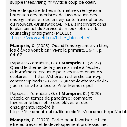
suppleantes/?lang=fr *Article coup de cœur.
Série de quatre fiches informatives rédigées à
l’intention des membres de l’Association des
enseignantes et des enseignants francophones
du Nouveau-Brunswick (AEFNB), s’inscrivant dans
le plan annuel du Service de mieux-être et de
counseling enseignant (MECEE)
:
https://www.aefnb.ca/fiches_bien-etre/
Mamprin, C.
(2023). Quand l’enseignant·e va bien,
les élèves vont bien? Vivre le primaire. 36(1), p.
64-67.
Papazian-Zohrabian, G. et
Mamprin, C.
(2022).
Quand le thème de la guerre s’invite à l’école :
aide-mémoire pratique pour les intervenant·e·s
scolaires : https://sherpa-recherche.com/wp-
content/uploads/2022/03/Quand-le-theme-de-la-
guerre-sinvite-a-lecole- Aide-Memoire.pdf
Papazian-Zohrabian, G. et
Mamprin, C.
(2020).
L’école en temps de pandémie : comment
favoriser le bien-être des élèves et des
enseignants. Repéré à
https://fse.umontreal.ca/fileadmin/fse/documents/pdf/pub
Mamprin, C.
(2020). Parler pour favoriser le bien-
être au travail et le développement professionnel.