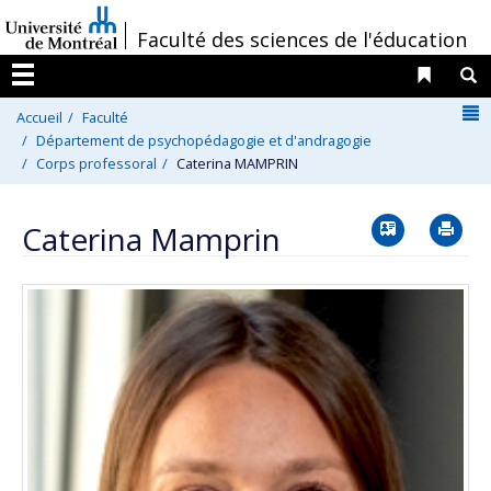
Passer
/
Faculté des sciences de l'éducation
au
contenu
Liens 
R
Menu
N
Accueil
Faculté
Département de psychopédagogie et d'andragogie
Corps professoral
Caterina MAMPRIN
Vcard
Im
Caterina Mamprin