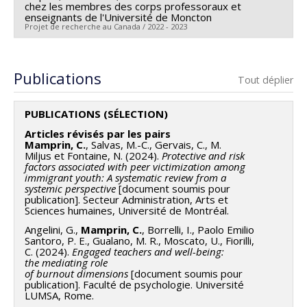
Co-chercheurs :
Louise Clément
chez les membres des corps professoraux et
Programmes de subvention :
PV153480-Subventions
enseignants de l'Université de Moncton
Sources de financement :
CRSH/Conseil de recherches
de développement Savoir
Projet de recherche au Canada / 2022 - 2023
en sciences humaines du Canada
Programmes de subvention :
PVXXXXXX-Subvention
Chercheur principal :
Cynthia Potvin
d'engagement partenarial
Co-chercheurs :
Caterina Mamprin
Publications
Tout déplier
Autres chercheur·euse·s impliqué·e·s : Hector Álvarez,
PUBLICATIONS (SÉLECTION)
Pierre-Yves Barbier, Nancy Black, Chantal Bouchard,
Stefanie Renée LeBlanc, Monique Levesque, Theresa
Articles révisés par les pairs
Mamprin, C.
, Salvas, M.-C., Gervais, C., M.
Mea et Selma Zaiane-Ghalia et Florent Michelot,
Miljus et Fontaine, N. (2024).
Protective and risk
factors associated with peer victimization among
Université de Moncton
immigrant youth: A systematic review from a
systemic perspective
[document soumis pour
publication]. Secteur Administration, Arts et
Sciences humaines, Université de Montréal.
Angelini, G.,
Mamprin, C.
, Borrelli, I., Paolo Emilio
Santoro, P. E., Gualano, M. R., Moscato, U., Fiorilli,
C. (2024).
Engaged teachers and well-being:
the mediating role
of burnout dimensions
[document soumis pour
publication]. Faculté de psychologie. Université
LUMSA, Rome.