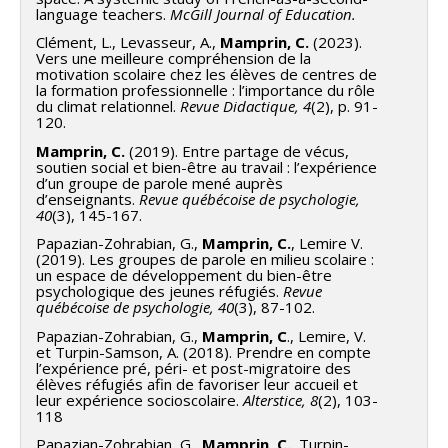
language teachers.
McGill Journal of Education.
Clément, L., Levasseur, A.,
Mamprin, C.
(2023).
Vers une meilleure compréhension de la
motivation scolaire chez les élèves de centres de
la formation professionnelle : l’importance du rôle
du climat relationnel.
Revue Didactique,
4
(2), p. 91-
120.
Mamprin, C.
(2019). Entre partage de vécus,
soutien social et bien-être au travail : l’expérience
d’un groupe de parole mené auprès
d’enseignants.
Revue québécoise de psychologie,
40
(3), 145-167.
Papazian-Zohrabian, G.,
Mamprin, C.
, Lemire V.
(2019). Les groupes de parole en milieu scolaire :
un espace de développement du bien-être
psychologique des jeunes réfugiés.
Revue
québécoise de psychologie, 40
(3), 87-102.
Papazian-Zohrabian, G.,
Mamprin, C
., Lemire, V.
et Turpin-Samson, A. (2018). Prendre en compte
l’expérience pré, péri- et post-migratoire des
élèves réfugiés afin de favoriser leur accueil et
leur expérience socioscolaire.
Alterstice, 8
(2), 103-
118
Papazian-Zohrabian, G.,
Mamprin, C.
, Turpin-