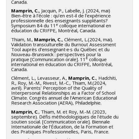
Canada.
Mamprin, C.
, Jacquin, P., Labelle, J. (2024, mai)
Bien-être à l’école : qu’en est-il de l’expérience
professionnelle des enseignants suppléants?
e
Symposium 84 du 11
colloque international en
éducation du CRIFPE, Montréal, Canada.
Thiam, M.,
Mamprin, C.
, Clément, L.(2024, mai).
Validation transculturelle du Burnout Assessment
Tool auprès d’enseignant·e·s du Québec et du
Nouveau-Brunswick : perspectives pour la
e
pratique [Communication orale]. 11
colloque
international en éducation du CRIFPE, Montréal,
Canada.
Clément, L., Levasseur, A.,
Mamprin, C.
, Hadchiti,
R., Roy, M.-M., Rivest, M.-C., Thiam, M.(2024,
avril). Parents' Perception of the Quality of
Interpersonal Relationships as a Factor of School
Climate. Congrès annuel de l’American Educational
Research Association (AERA), Philadelphie.
Mamprin, C
., Thiam, M. et Roy, M.-M. (2023,
septembre). Défis méthodologiques de l’étude du
soutien social. [Communication orale]. Biennale
Internationale de l’Éducation, de la Formation et
des Pratiques Professionnelles, Paris, France.