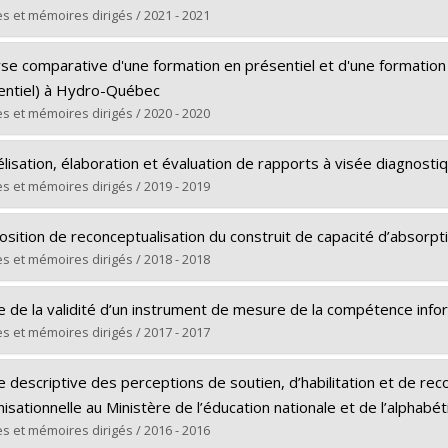
ôme obtenu :
Ph. D.
s et mémoires dirigés / 2021 - 2021
 vers le document dans Papyrus
ômé(e) :
Alioum
se comparative d'une formation en présentiel et d'une formation 
 :
Maîtrise
entiel) à Hydro-Québec
ôme obtenu :
M.A.
s et mémoires dirigés / 2020 - 2020
 vers le document dans Papyrus
ômé(e) :
Leblanc, Gladistonne L.
lisation, élaboration et évaluation de rapports à visée diagnos
 :
Maîtrise
s et mémoires dirigés / 2019 - 2019
ôme obtenu :
M.A.
ômé(e) :
Duong Thi, Dan Thanh
 vers le document dans Papyrus
sition de reconceptualisation du construit de capacité d’absorptio
 :
Doctorat
s et mémoires dirigés / 2018 - 2018
ôme obtenu :
Ph. D.
ômé(e) :
Gignac, Pierre
 vers le document dans Papyrus
 de la validité d’un instrument de mesure de la compétence infor
 :
Doctorat
s et mémoires dirigés / 2017 - 2017
ôme obtenu :
Ph. D.
ômé(e) :
Séguin, Catherine
 vers le document dans Papyrus
 descriptive des perceptions de soutien, d’habilitation et de rec
 :
Maîtrise
isationnelle au Ministère de l’éducation nationale et de l’alphabé
ôme obtenu :
M.A.
s et mémoires dirigés / 2016 - 2016