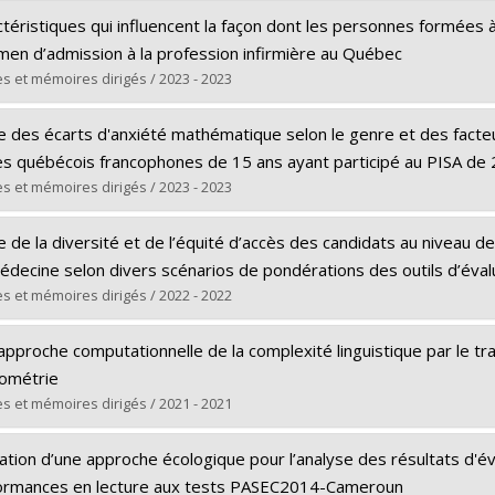
téristiques qui influencent la façon dont les personnes formées 
men d’admission à la profession infirmière au Québec
s et mémoires dirigés / 2023 - 2023
ômé(e) :
Lemay, Chantal
 des écarts d'anxiété mathématique selon le genre et des facteur
 :
Doctorat
es québécois francophones de 15 ans ayant participé au PISA de
ôme obtenu :
Ph. D.
s et mémoires dirigés / 2023 - 2023
 vers le document dans Papyrus
ômé(e) :
Vohl, Patricia
 de la diversité et de l’équité d’accès des candidats au niveau d
 :
Doctorat
édecine selon divers scénarios de pondérations des outils d’éval
ôme obtenu :
Ph. D.
s et mémoires dirigés / 2022 - 2022
 vers le document dans Papyrus
ômé(e) :
Bahrini, Safa
approche computationnelle de la complexité linguistique par le t
 :
Maîtrise
lométrie
ôme obtenu :
M. Sc.
s et mémoires dirigés / 2021 - 2021
 vers le document dans Papyrus
ômé(e) :
Loignon, Guillaume
sation d’une approche écologique pour l’analyse des résultats d'é
 :
Doctorat
ormances en lecture aux tests PASEC2014-Cameroun