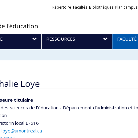
Liens
Répertoire
Facultés
Bibliothèques
Plan campus
externes
de l'éducation
E
RESSOURCES
FACULTÉ
halie Loye
seure titulaire
 des sciences de l'éducation - Département d'administration et
tion
ictorin
local B-516
e.loye@umontreal.ca