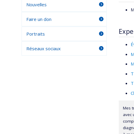
Nouvelles
M
Faire un don
Expe
Portraits
É
Réseaux sociaux
M
M
T
T
C
Mes t
avec u
compl
diagn