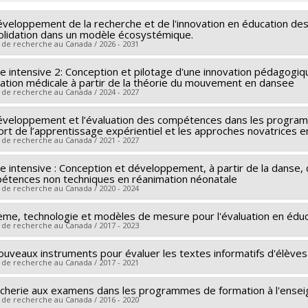
 vers le document dans Papyrus
éveloppement de la recherche et de l'innovation en éducation des
olidation dans un modèle écosystémique.
 de recherche au Canada / 2026 - 2031
e intensive 2: Conception et pilotage d'une innovation pédagogi
heur principal :
Ahmed Moussa
lation médicale à partir de la théorie du mouvement en dansee
hercheurs :
Nathalie Loye
,
Joseph-Omer Dyer
,
Issam Tanoubi
,
N
 de recherche au Canada / 2024 - 2027
deau
,
Jean-Michel Leduc
,
Gabrielle Pagé
,
Louis-Philippe Thibaul
éveloppement et l’évaluation des compétences dans les programm
ces de financement :
FRQSC/Fonds de recherche du Québec - Soci
ces de financement :
FRQSC/Fonds de recherche du Québec - Soci
ort de l’apprentissage expérientiel et les approches novatrices e
rammes de subvention :
rammes de subvention :
 de recherche au Canada / 2021 - 2027
PVXXXXXX-(SE) Programme Soutien aux é
loppement : Renouvellement
e intensive : Conception et développement, à partir de la danse,
heur principal :
Ahmed Moussa
,
Jean-Michel Leduc
étences non techniques en réanimation néonatale
hercheurs :
Nathalie Loye
,
Joseph-Omer Dyer
,
Issam Tanoubi
,
B
 de recherche au Canada / 2020 - 2024
n
,
Karine Bilodeau
,
Claude Julie Bourque
,
Adriana Morales Perlaz
ème, technologie et modèles de mesure pour l'évaluation en éduc
heur principal :
Ahmed Moussa
ces de financement :
FRQSC/Fonds de recherche du Québec - Soci
 de recherche au Canada / 2017 - 2023
hercheurs :
Nathalie Loye
,
Antoine Payot
,
Claude Julie Bourque
,
rammes de subvention :
PVXXXXXX-(SE) Programme Soutien aux é
e Fortin
ouveaux instruments pour évaluer les textes informatifs d'élèves
heur principal :
Nathalie Loye
loppement : Nouvelle équipe
 de recherche au Canada / 2017 - 2021
ces de financement :
FRQSC/Fonds de recherche du Québec - Soci
hercheurs :
Micheline-Johanne Durand
,
Ahmed Moussa
,
Sébastie
rammes de subvention :
PVXXXXXX-AUDACE (financement partagé
c
,
Isabelle Nizet
,
Sylvie Manon Fontaine
,
Carla Barroso Da Cost
richerie aux examens dans les programmes de formation à l'ense
heur principal :
Catherine Turcotte
 de recherche au Canada / 2016 - 2020
ces de financement :
FRQSC/Fonds de recherche du Québec - Soci