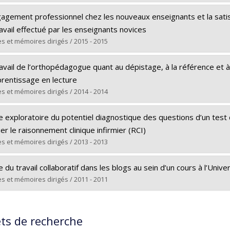
 vers le document dans Papyrus
ômé(e) :
Darveau, Jocelyne
agement professionnel chez les nouveaux enseignants et la satisf
 :
Doctorat
avail effectué par les enseignants novices
ôme obtenu :
Ph. D.
s et mémoires dirigés / 2015 - 2015
 vers le document dans Papyrus
ômé(e) :
Barroso da Costa, Carla
avail de l’orthopédagogue quant au dépistage, à la référence et à
 :
Doctorat
prentissage en lecture
ôme obtenu :
Ph. D.
s et mémoires dirigés / 2014 - 2014
 vers le document dans Papyrus
ômé(e) :
Marcoux, Dominique
e exploratoire du potentiel diagnostique des questions d’un test
 :
Maîtrise
er le raisonnement clinique infirmier (RCI)
ôme obtenu :
M.A.
s et mémoires dirigés / 2013 - 2013
 vers le document dans Papyrus
ômé(e) :
Dumont, Katia
 du travail collaboratif dans les blogs au sein d’un cours à l’Univ
 :
Maîtrise
s et mémoires dirigés / 2011 - 2011
ôme obtenu :
M.A.
ômé(e) :
Teta Nokam, Nicole C.
 vers le document dans Papyrus
 :
Maîtrise
ets de recherche
ôme obtenu :
M.A.