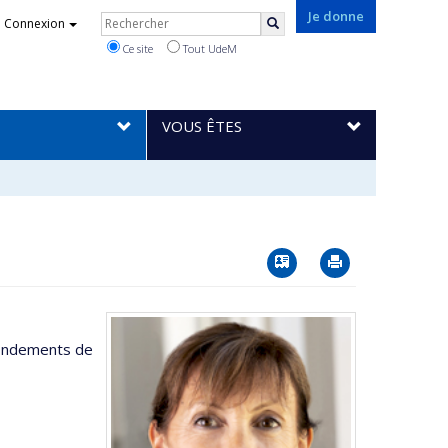
Rechercher
Je donne
Connexion
Rechercher
Ce site
Tout UdeM
VOUS ÊTES
Vcard
Imprimer
 fondements de