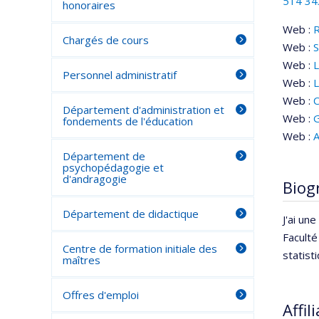
514 34
honoraires
Web :
Chargés de cours
Web :
S
Web :
L
Personnel administratif
Web :
L
Web :
C
Département d'administration et
Web :
G
fondements de l'éducation
Web :
A
Département de
psychopédagogie et
d'andragogie
Biog
Département de didactique
J'ai un
Faculté
Centre de formation initiale des
statist
maîtres
Offres d'emploi
Affil