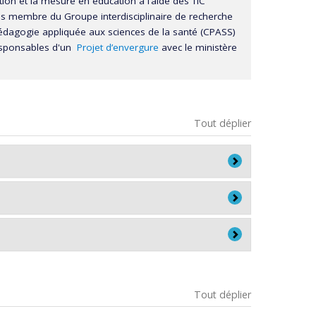
ation et la mesure en éducation à l’aide des TIC
suis membre du Groupe interdisciplinaire de recherche
pédagogie appliquée aux sciences de la santé (CPASS)
responsables d'un
Projet d’envergure
avec le ministère
Tout déplier
ation en éducation
ulté des sciences de l'éducation
ntitatives et mixtes Q2M
Tout déplier