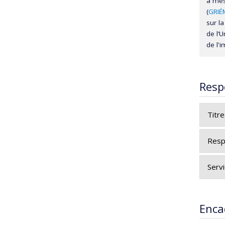
à mes 
(
GRIÉM
sur l
de l’
de l'i
Resp
Titr
Resp
Servi
Enca