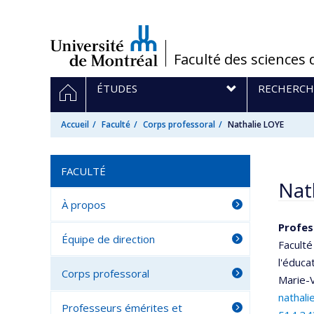
Passer
au
contenu
/
Faculté des sciences 
Navigation
ACCUEIL
ÉTUDES
RECHERCH
principale
Accueil
Faculté
Corps professoral
Nathalie LOYE
FACULTÉ
Nat
À propos
Profes
Équipe de direction
Faculté
l'éduca
Corps professoral
Marie-V
nathali
Professeurs émérites et