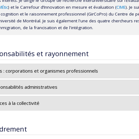
intérêts. Je dirige le Groupe de recherche Interuniversitaire sur l’Évalu
Étic
) et le Carrefour d’Innovation en mesure et évaluation (
CIME
). Je 
a cognition et le raisonnement professionnel (GirCoPro) du Centre de 
Université de Montréal. Je suis également l'une des quatre chercheurs 
mmigration, de la francisation et de l'intégration.
onsabilités et rayonnement
es : corporations et organismes professionnels
2014-2018 : Rédactrice canadienne de la
Revue mesure et évalu
onsabilités administratives
Vice-doyenne au développement et à la formation continue -
Fac
ces à la collectivité
Bureau de consultation en analyse de données qualitatives, qua
drement