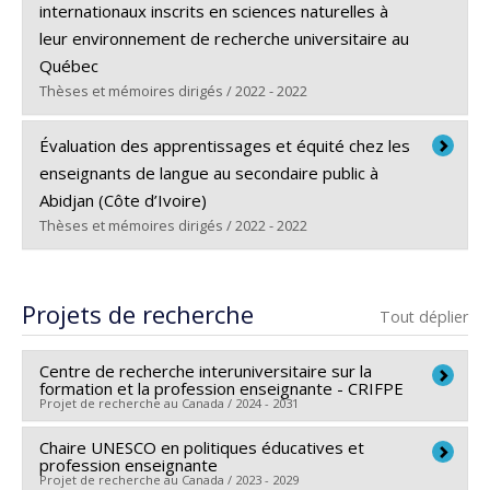
Cycle :
Maîtrise
Morales-Perlaza, A.
(décembre 2022).
La
internationaux inscrits en sciences naturelles à
Diplôme obtenu :
M.A.
professionnalisation des enseignants : conceptions
leur environnement de recherche universitaire au
Lien vers le document dans Papyrus
et facteurs en jeu
. Conférence sous invitation au
Québec
Thèses et mémoires dirigés / 2022 - 2022
cours ETA6917 Étude comparée en
administration de l’éducation, Université de
Diplômé(e) :
Larochelle, Marlène
Évaluation des apprentissages et équité chez les
Montréal. Montréal, Québec.
Cycle :
Maîtrise
enseignants de langue au secondaire public à
Morales
-Perlaza, A.
(octobre 2022).
La
Diplôme obtenu :
M.A.
Abidjan (Côte d’Ivoire)
sociologie fonctionnaliste et les professions.
Lien vers le document dans Papyrus
Thèses et mémoires dirigés / 2022 - 2022
Conférence sous invitation au cours SOC-2006
e
Auteurs et courants du 20
siècle, Université du
Diplômé(e) :
Coulibaly, Abdoulaye
Québec à Montréal. Montréal, Québecé
Cycle :
Maîtrise
Projets de recherche
Tout déplier
Buser, M. &
Morales-Perlaza, A.
(juin 2021).
Diplôme obtenu :
M.A.
Comparer des programmes de formation :
Lien vers le document dans Papyrus
Centre de recherche interuniversitaire sur la
l’exemple d’une comparaison Québec-Ontario-
formation et la profession enseignante - CRIFPE
Projet de recherche au Canada / 2024 - 2031
Suisse.
Conférence sous invitation au cours
ETA6917 Étude comparée en administration de
Chaire UNESCO en politiques éducatives et
Chercheur principal :
Marc André Éthier
l’éducation, Université de Montréal.
profession enseignante
Co-chercheurs :
Annie Malo
,
Joëlle Morrissette
,
Projet de recherche au Canada / 2023 - 2029