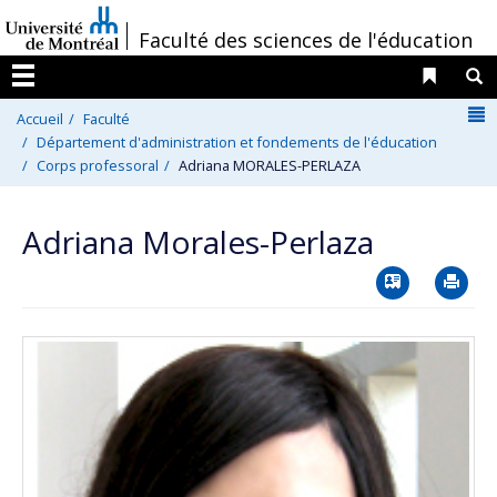
Passer
/
Faculté des sciences de l'éducation
au
contenu
Liens 
R
Menu
N
Accueil
Faculté
Département d'administration et fondements de l'éducation
Corps professoral
Adriana MORALES-PERLAZA
Adriana Morales-Perlaza
Vcard
Im