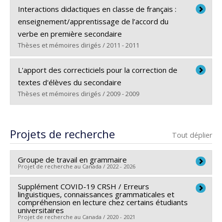
Diplômé(e) :
Lévesque, Aimée
Interactions didactiques en classe de français :
Cycle :
Maîtrise
enseignement/apprentissage de l’accord du
Diplôme obtenu :
M.A.
verbe en première secondaire
Lien vers le document dans Papyrus
Thèses et mémoires dirigés / 2011 - 2011
Diplômé(e) :
Gauvin, Isabelle
L'apport des correcticiels pour la correction de
Cycle :
Doctorat
textes d'élèves du secondaire
Diplôme obtenu :
Ph. D.
Thèses et mémoires dirigés / 2009 - 2009
Lien vers le document dans Papyrus
Diplômé(e) :
Mireault, Marie-Hélène
Cycle :
Maîtrise
Projets de recherche
Tout déplier
Diplôme obtenu :
M.A.
Lien vers le document dans Papyrus
Groupe de travail en grammaire
Projet de recherche au Canada / 2022 - 2026
Supplément COVID-19 CRSH / Erreurs
Chercheur principal :
Marie-Claude Boivin
linguistiques, connaissances grammaticales et
Sources de financement :
(18817) Éducation MEQ /
compréhension en lecture chez certains étudiants
universitaires
Québec (18817)
Projet de recherche au Canada / 2020 - 2021