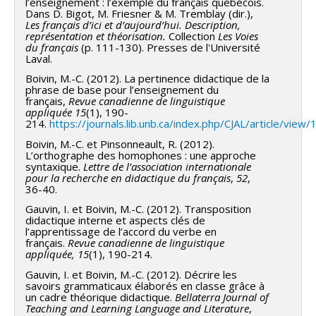
l’enseignement : l’exemple du français québécois.
Dans D. Bigot, M. Friesner & M. Tremblay (dir.),
Les français d’ici et d’aujourd’hui. Description,
représentation et théorisation.
Collection
Les Voies
du français
(p. 111-130). Presses de l'Université
Laval.
Boivin, M.-C. (2012). La pertinence didactique de la
phrase de base pour l’enseignement du
français,
Revue canadienne de linguistique
appliquée
15
(1), 190-
214.
https://journals.lib.unb.ca/index.php/CJAL/article/view
Boivin, M.-C. et Pinsonneault, R. (2012).
L’orthographe des homophones : une approche
syntaxique.
Lettre de l’association internationale
pour la recherche en didactique du français
,
52
,
36-40.
Gauvin, I. et Boivin, M.-C. (2012). Transposition
didactique interne et aspects clés de
l’apprentissage de l’accord du verbe en
français.
Revue canadienne de linguistique
appliquée,
15
(1), 190-214.
Gauvin, I. et Boivin, M.-C. (2012). Décrire les
savoirs grammaticaux élaborés en classe grâce à
un cadre théorique didactique.
Bellaterra Journal of
Teaching and Learning Language and Literature
,