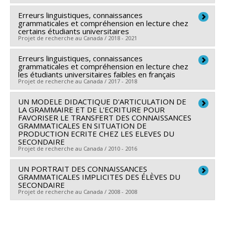
Programmes de subvention :
Erreurs linguistiques, connaissances
Chercheur principal :
Marie-Claude Boivin
Le projet vise à répondre aux besoins des étudiants-
grammaticales et compréhension en lecture chez
Sources de financement :
CRSH/Conseil de recherches
certains étudiants universitaires
stagiaires en enseignement du français au secondaire
Projet de recherche au Canada / 2018 - 2021
en sciences humaines du Canada
de solidifier leurs connaissances en grammaire et en
Programmes de subvention :
PVXXXXXX-Supplément
Erreurs linguistiques, connaissances
didactique de la grammaire en relation avec les
Chercheur principal :
Marie-Claude Boivin
à l’appui des étudiants, des stagiaires postdoctoraux
grammaticales et compréhension en lecture chez
exigences de l’enseignement en classe. Il allie
Sources de financement :
CRSH/Conseil de recherches
les étudiants universitaires faibles en français
et du personnel de soutien à la recherche COVID-19
Projet de recherche au Canada / 2017 - 2018
enseignement (encadrement ciblé), recherche
en sciences humaines du Canada
(documentation de la démarche) et développement
Programmes de subvention :
PV153480-Subventions
UN MODELE DIDACTIQUE D'ARTICULATION DE
Chercheur principal :
Marie-Claude Boivin
(création de matériel, d’une banque de cas, démarche
de développement Savoir
LA GRAMMAIRE ET DE L'ECRITURE POUR
Sources de financement :
CRSH/Conseil de recherches
FAVORISER LE TRANSFERT DES CONNAISSANCES
d’encadrement, etc.).
GRAMMATICALES EN SITUATION DE
en sciences humaines du Canada
PRODUCTION ECRITE CHEZ LES ELEVES DU
Programmes de subvention :
PVX20020-Subvention
SECONDAIRE
Projet de recherche au Canada / 2010 - 2016
institutionnelle du CRSH - Subventions d'exploration
UN PORTRAIT DES CONNAISSANCES
Chercheur principal :
Marie-Claude Boivin
GRAMMATICALES IMPLICITES DES ÉLÈVES DU
Co-chercheurs :
Lynda Côté
,
Reine Pinsonneault
SECONDAIRE
Projet de recherche au Canada / 2008 - 2008
Sources de financement :
FRQSC/Fonds de recherche
du Québec - Société et culture (FQRSC)
Chercheur principal :
Marie-Claude Boivin
Programmes de subvention :
PVXXXXXX-(AC) Actions