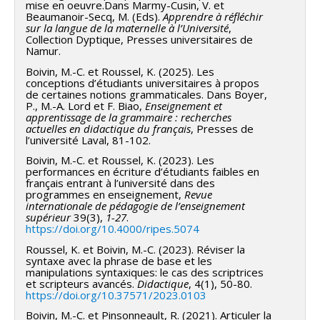
mise en oeuvre.Dans Marmy-Cusin, V. et
Beaumanoir-Secq, M. (Eds).
Apprendre à réfléchir
sur la langue de la maternelle à l’Université
,
Collection Dyptique, Presses universitaires de
Namur.
Boivin, M.-C. et Roussel, K. (2025). Les
conceptions d’étudiants universitaires à propos
de certaines notions grammaticales. Dans Boyer,
P., M.-A. Lord et F. Biao,
Enseignement et
apprentissage de la grammaire : recherches
actuelles en didactique du français
, Presses de
l’université Laval, 81-102.
Boivin, M.-C. et Roussel, K. (2023). Les
performances en écriture d’étudiants faibles en
français entrant à l’université dans des
programmes en enseignement,
Revue
internationale de pédagogie de l’enseignement
supérieur
39(3),
1-27
.
https://doi.org/10.4000/ripes.5074
Roussel, K. et Boivin, M.-C. (2023). Réviser la
syntaxe avec la phrase de base et les
manipulations syntaxiques: le cas des scriptrices
et scripteurs avancés.
Didactique
, 4(1), 50-80.
https://doi.org/10.37571/2023.0103
Boivin, M.-C. et Pinsonneault, R. (2021). Articuler la