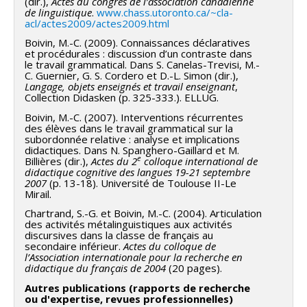
(dir.),
Actes du congrès de l’association canadienne
de linguistique
.
www.chass.utoronto.ca/~cla-
acl/actes2009/actes2009.html
Boivin, M.-C. (2009). Connaissances déclaratives
et procédurales : discussion d’un contraste dans
le travail grammatical. Dans S. Canelas-Trevisi, M.-
C. Guernier, G. S. Cordero et D.-L. Simon (dir.),
Langage, objets enseignés et travail enseignant
,
Collection Didasken (p. 325-333.). ELLUG.
Boivin, M.-C. (2007). Interventions récurrentes
des élèves dans le travail grammatical sur la
subordonnée relative : analyse et implications
didactiques. Dans N. Spanghero-Gaillard et M.
e
Billières (dir.),
Actes du 2
colloque international de
didactique cognitive des langues
19-21 septembre
2007
(p. 13-18). Université de Toulouse II-Le
Mirail.
Chartrand, S.-G. et Boivin, M.-C. (2004). Articulation
des activités métalinguistiques aux activités
discursives dans la classe de français au
secondaire inférieur.
Actes du colloque de
l’Association internationale pour la recherche en
didactique du français de 2004
(20 pages).
Autres publications (rapports de recherche
ou d'expertise, revues professionnelles)