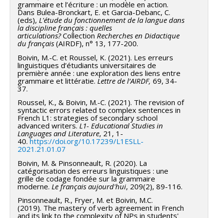
grammaire et l’écriture : un modèle en action.
Dans Bulea-Bronckart, E. et Garcia-Debanc, C.
(eds),
L'étude du fonctionnement de la langue dans
la discipline français : quelles
articulations?
Collection
Recherches en Didactique
du français
(AIRDF), n° 13, 177-200.
Boivin, M.-C. et Roussel, K. (2021). Les erreurs
linguistiques d’étudiants universitaires de
première année : une exploration des liens entre
grammaire et littératie.
Lettre de l’AIRDF,
69, 34-
37.
Roussel, K., & Boivin, M.-C. (2021). The revision of
syntactic errors related to complex sentences in
French L1: strategies of secondary school
advanced writers.
L1- Educational Studies in
Languages and Literature
, 21, 1-
40.
https://doi.org/10.17239/L1ESLL-
2021.21.01.07
Boivin, M. & Pinsonneault, R. (2020). La
catégorisation des erreurs linguistiques : une
grille de codage fondée sur la grammaire
moderne.
Le français aujourd'hui
, 209(2), 89-116.
Pinsonneault, R., Fryer, M. et Boivin, M.C.
(2019). The mastery of verb agreement in French
and its link to the complexity of NPs in students'