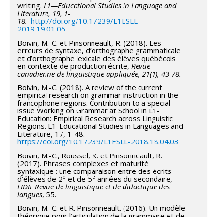
writing.
L1—Educational Studies in Language and
Literature, 19, 1-
18.
http://doi.org/10.17239/L1ESLL-
2019.19.01.06
Boivin, M.-C. et Pinsonneault, R. (2018). Les
erreurs de syntaxe, d’orthographe grammaticale
et d’orthographe lexicale des élèves québécois
en contexte de production écrite,
Revue
canadienne de linguistique appliquée, 21(1), 43-78.
Boivin, M.-C. (2018). A review of the current
empirical research on grammar instruction in the
francophone regions. Contribution to a special
issue Working on Grammar at School in L1-
Education: Empirical Research across Linguistic
Regions. L1-Educational Studies in Languages and
Literature, 17, 1-48.
https://doi.org/10.17239/L1ESLL-2018.18.04.03
Boivin, M.-C., Roussel, K. et Pinsonneault, R.
(2017). Phrases complexes et maturité
syntaxique : une comparaison entre des écrits
e
e
d’élèves de 2
et de 5
années du secondaire,
LIDIL Revue de linguistique et de didactique des
langues
, 55.
Boivin, M.-C. et R. Pinsonneault. (2016). Un modèle
théorique pour l’articulation de la grammaire et de