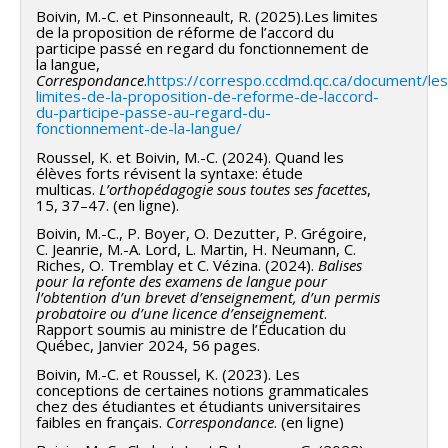
Boivin, M.-C. et Pinsonneault, R. (2025).Les limites
de la proposition de réforme de l’accord du
participe passé en regard du fonctionnement de
la langue,
Correspondance
.
https://correspo.ccdmd.qc.ca/document/les
limites-de-la-proposition-de-reforme-de-laccord-
du-participe-passe-au-regard-du-
fonctionnement-de-la-langue/
Roussel, K. et Boivin, M.-C. (2024). Quand les
élèves forts révisent la syntaxe: étude
multicas.
L’orthopédagogie sous toutes ses facettes
,
15, 37–47. (en ligne).
Boivin, M.-C., P. Boyer, O. Dezutter, P. Grégoire,
C. Jeanrie, M.-A. Lord, L. Martin, H. Neumann, C.
Riches, O. Tremblay et C. Vézina. (2024).
Balises
pour la refonte des examens de langue pour
l’obtention d’un brevet d’enseignement, d’un permis
probatoire ou d’une licence d’enseignement
.
Rapport soumis au ministre de l’Éducation du
Québec, Janvier 2024, 56 pages.
Boivin, M.-C. et Roussel, K. (2023). Les
conceptions de certaines notions grammaticales
chez des étudiantes et étudiants universitaires
faibles en français.
Correspondance
. (en ligne)