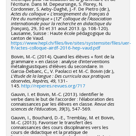
l’écriture. Dans M. Depeursinge, S. Florey, N.
Cordonnier, S. Aeby-Daghé, J.-F. De Pietro (dir.),
Actes du colloque « L’enseignement du français à
e
l’ère du numérique »
(
12
colloque de l’Association
internationale pour la recherche en didactique du
français
), 29, 30 et 31 aout 2013. (p. 108-120).
Lausanne, Suisse : Haute école pédagogique du
canton de Vaud.
https://www.hepl.ch/files/live/sites/systemsite/files/uer-
fr/actes-colloque-airdf-2016-hep-vaud.pdf
Boivin, M.-C. (2014). Quand les élèves « font de la
grammaire » en classe : analyse d’interventions
métalinguistiques d’élèves du secondaire. In
Garcia-Debanc, C., V. Paolacci et M.-C. Boivin (dir.),
L’étude de la langue :
Des curricula aux pratiques
observées
,
Repères,
49
, 131-
145.
http://reperes.revues.org/717
Gauvin, I. et Boivin, M.-C. (2013). Identifier le
verbe dans le but de l’accorder : l’élaboration des
connaissances par les élèves en classe.
Revue des
sciences de l’éducation,
39
(3), 547-569.
Gauvin, I., Bouchard, D.-E., Tremblay, M. et Boivin,
M.-C. (2013). Favoriser le transfert des
connaissances des cours disciplinaires vers les
cours de didactique et la pratique de