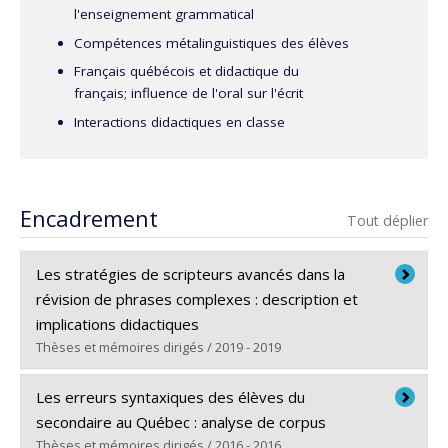
l'enseignement grammatical
Compétences métalinguistiques des élèves
Français québécois et didactique du
français; influence de l'oral sur l'écrit
Interactions didactiques en classe
Encadrement
Tout déplier
Les stratégies de scripteurs avancés dans la
révision de phrases complexes : description et
implications didactiques
Thèses et mémoires dirigés / 2019 - 2019
Diplômé(e) :
Roussel, Katrine
Les erreurs syntaxiques des élèves du
Cycle :
Doctorat
secondaire au Québec : analyse de corpus
Diplôme obtenu :
Ph. D.
Thèses et mémoires dirigés / 2016 - 2016