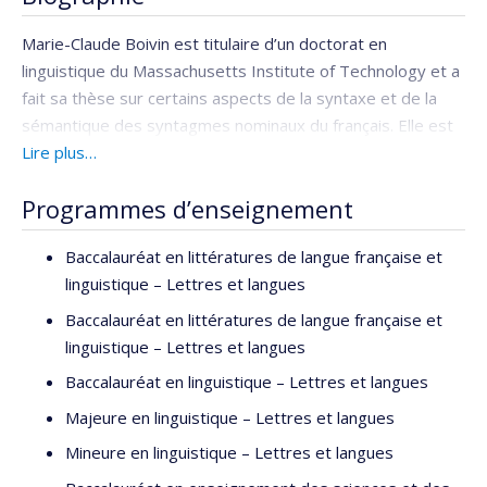
Marie-Claude Boivin est titulaire d’un doctorat en
linguistique du Massachusetts Institute of Technology et a
fait sa thèse sur certains aspects de la syntaxe et de la
sémantique des syntagmes nominaux du français. Elle est
professeure au Département de didactique de l’Université
Lire plus…
de Montréal.
Programmes d’enseignement
Baccalauréat en littératures de langue française et
linguistique – Lettres et langues
Baccalauréat en littératures de langue française et
linguistique – Lettres et langues
Baccalauréat en linguistique – Lettres et langues
Majeure en linguistique – Lettres et langues
Mineure en linguistique – Lettres et langues