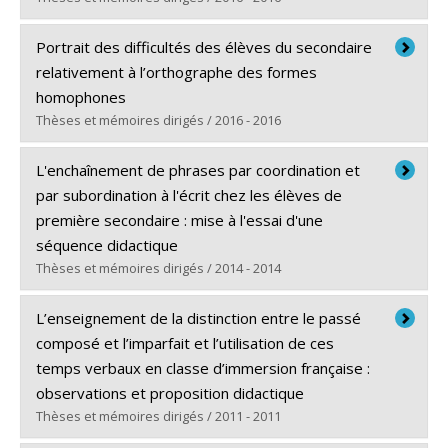
Lien vers le document dans Papyrus
Diplômé(e) :
Nollet, Julie
Portrait des difficultés des élèves du secondaire
Cycle :
Maîtrise
relativement à l’orthographe des formes
Diplôme obtenu :
M.A.
homophones
Lien vers le document dans Papyrus
Thèses et mémoires dirigés / 2016 - 2016
Diplômé(e) :
Champoux, Ménaïc
L'enchaînement de phrases par coordination et
Cycle :
Maîtrise
par subordination à l'écrit chez les élèves de
Diplôme obtenu :
M.A.
première secondaire : mise à l'essai d'une
Lien vers le document dans Papyrus
séquence didactique
Thèses et mémoires dirigés / 2014 - 2014
Diplômé(e) :
Merizzi, Pascale
L’enseignement de la distinction entre le passé
Cycle :
Maîtrise
composé et l’imparfait et l’utilisation de ces
Diplôme obtenu :
M.A.
temps verbaux en classe d’immersion française :
Lien vers le document dans Papyrus
observations et proposition didactique
Thèses et mémoires dirigés / 2011 - 2011