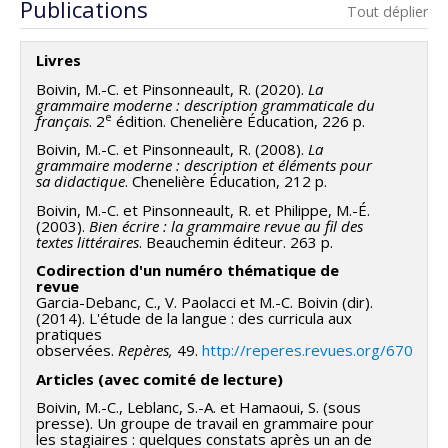
Publications
Tout déplier
concertées - générique
Livres
Boivin, M.-C. et Pinsonneault, R. (2020).
La
grammaire moderne : description grammaticale du
e
français
. 2
édition. Chenelière Éducation, 226 p.
Boivin, M.-C. et Pinsonneault, R. (2008).
La
grammaire moderne : description et éléments pour
sa didactique
. Chenelière Éducation, 212 p.
Boivin, M.-C. et Pinsonneault, R. et Philippe, M.-É.
(2003).
Bien écrire : la grammaire revue au fil des
textes littéraires
. Beauchemin éditeur. 263 p.
Codirection d'un numéro thématique de
revue
Garcia-Debanc, C., V. Paolacci et M.-C. Boivin (dir).
(2014). L'étude de la langue : des curricula aux
pratiques
observées.
Repères,
49.
http://reperes.revues.org/670
Articles (avec comité de lecture)
Boivin, M.-C., Leblanc, S.-A. et Hamaoui, S. (sous
presse). Un groupe de travail en grammaire pour
les stagiaires : quelques constats après un an de