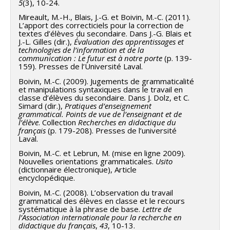
5
(3), 10-24.
Mireault, M.-H., Blais, J.-G. et Boivin, M.-C. (2011).
L’apport des correcticiels pour la correction de
textes d’élèves du secondaire. Dans J.-G. Blais et
J.-L. Gilles (dir.),
Évaluation des apprentissages et
technologies de l’information et de la
communication : Le futur est à notre porte
(p. 139-
159). Presses de l’Université Laval.
Boivin, M.-C. (2009). Jugements de grammaticalité
et manipulations syntaxiques dans le travail en
classe d’élèves du secondaire. Dans J. Dolz, et C.
Simard (dir.),
Pratiques d’enseignement
grammatical. Points de vue de l’enseignant et de
l’élève
. Collection
Recherches en didactique du
français
(p. 179-208). Presses de l’université
Laval.
Boivin, M.-C. et Lebrun, M. (mise en ligne 2009).
Nouvelles orientations grammaticales.
Usito
(dictionnaire électronique), Article
encyclopédique.
Boivin, M.-C. (2008). L’observation du travail
grammatical des élèves en classe et le recours
systématique à la phrase de base.
Lettre de
l’Association internationale pour la recherche en
didactique du français
,
43
, 10-13.