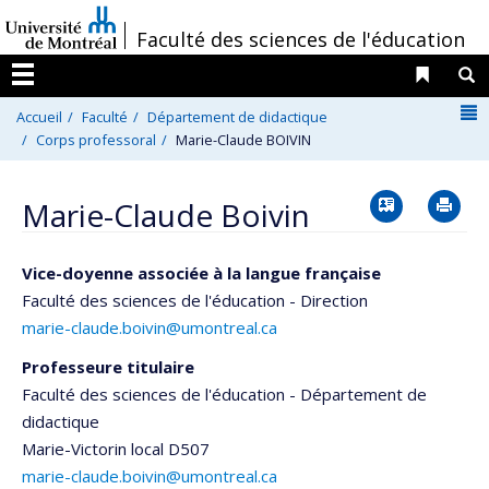
Passer
/
Faculté des sciences de l'éducation
au
contenu
Liens 
R
Menu
N
Accueil
Faculté
Département de didactique
Corps professoral
Marie-Claude BOIVIN
Vcard
Im
Marie-Claude Boivin
Vice-doyenne associée à la langue française
Faculté des sciences de l'éducation - Direction
marie-claude.boivin@umontreal.ca
Professeure titulaire
Faculté des sciences de l'éducation - Département de
didactique
Marie-Victorin
local D507
marie-claude.boivin@umontreal.ca