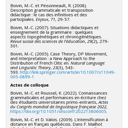
Boivin, M.-C. et Pinsonneault, R. (2008).
Description grammaticale et transposition
didactique : le cas des infinitives et des
participiales.
Enjeux
,
71
, 29-57.
Boivin, M.-C. (2007). Situations didactiques et
enseignement de la grammaire : quelques
aspects topogénétiques et chronogénétiques.
Revue suisse des sciences de l’éducation
,
29
(2), 279-
301.
Boivin, M.-C. (2005). Case Theory, DP Movement,
and Interpretation : a New Approach to the
Distribution of French Clitic en.
Natural Language
and Linguistic Theory
,
23
(3), 543-
593.
http://link.springer.com/article/10.1007/s11049-
005-0899-1
Actes de colloque
Boivin, M.-C. et Roussel, K. (2022). Connaissances
grammaticales et performances en écriture chez
des étudiants universitaires primo-entrants,
Actes
du Congrès mondial de linguistique française 2022,
https://doi.org/10.1051/shsconf/202213806005
.
Boivin, M.-C. et D. Valois. (2009). L’intensification à
distance en français québécois. Dans F. Mailhot