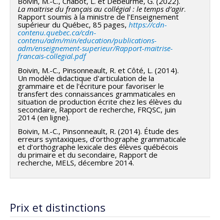
Boivin, M.-C., Chabot, L. et Debeurme, G. (2022).
La maitrise du français au collégial : le temps d’agir
.
Rapport soumis à la ministre de l’Enseignement
supérieur du Québec, 85 pages,
https://cdn-
contenu.quebec.ca/cdn-
contenu/adm/min/education/publications-
adm/enseignement-superieur/Rapport-maitrise-
francais-collegial.pdf
Boivin, M.-C., Pinsonneault, R. et Côté, L. (2014).
Un modèle didactique d'articulation de la
grammaire et de l'écriture pour favoriser le
transfert des connaissances grammaticales en
situation de production écrite chez les élèves du
secondaire, Rapport de recherche, FRQSC, juin
2014 (en ligne).
Boivin, M.-C., Pinsonneault, R. (2014). Étude des
erreurs syntaxiques, d’orthographe grammaticale
et d’orthographe lexicale des élèves québécois
du primaire et du secondaire, Rapport de
recherche, MELS, décembre 2014.
Prix et distinctions