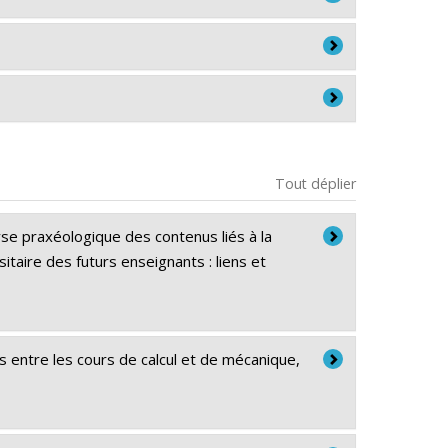
des mathématiques au secondaire et en
l Network for Didactic Research in University
econdaire
 en enseignement
 Research in University Mathematics -
atics Education
(IRJUME)
Tout déplier
of Calculus across disciplines.
 Sciencesconf.org
se praxéologique des contenus liés à la
taire des futurs enseignants : liens et
atics Education
(IRJUME)
 entre les cours de calcul et de mécanique,