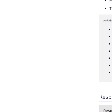
M
T
Intér
Resp
Resp