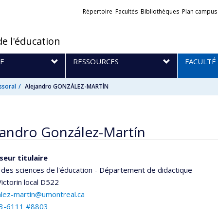
Liens
Répertoire
Facultés
Bibliothèques
Plan campus
externes
de l'éducation
E
RESSOURCES
FACULTÉ
ssoral
Alejandro GONZÁLEZ-MARTÍN
jandro González-Martín
seur titulaire
 des sciences de l'éducation - Département de didactique
ictorin
local D522
alez-martin@umontreal.ca
3-6111 #8803