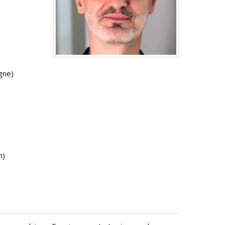
gne)
n)