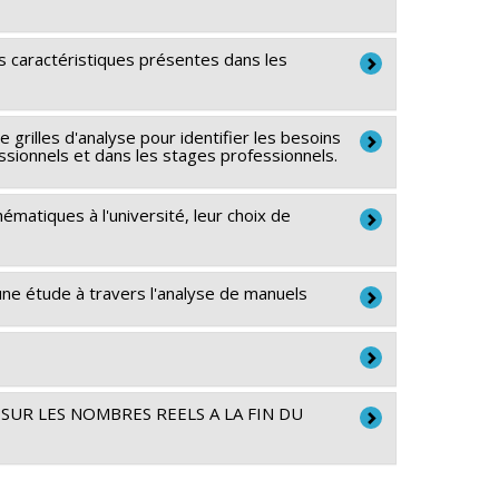
maines du Canada
s caractéristiques présentes dans les
maines du Canada
nt Savoir
grilles d'analyse pour identifier les besoins
sionnels et dans les stages professionnels.
maines du Canada
 CRSH - Subventions d'exploration
matiques à l'université, leur choix de
maines du Canada
 CRSH - Subventions d'exploration
une étude à travers l'analyse de manuels
maines du Canada
maines du Canada
 CRSH - Subventions d'exploration
UR LES NOMBRES REELS A LA FIN DU
maines du Canada
nt Savoir