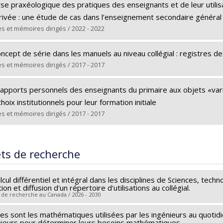
ômé(e) :
Hitier, Mathilde
yse praxéologique des pratiques des enseignants et de leur utili
 :
Doctorat
érivée : une étude de cas dans l’enseignement secondaire généra
ôme obtenu :
Ph. D.
s et mémoires dirigés / 2022 - 2022
 vers le document dans Papyrus
ômé(e) :
Nseanpa, Casimir J.
ncept de série dans les manuels au niveau collégial : registres de
 :
Doctorat
s et mémoires dirigés / 2017 - 2017
ôme obtenu :
Ph. D.
ômé(e) :
Seffah, Rachid
 vers le document dans Papyrus
rapports personnels des enseignants du primaire aux objets «va
 :
Maîtrise
hoix institutionnels pour leur formation initiale
ôme obtenu :
M.A.
s et mémoires dirigés / 2017 - 2017
 vers le document dans Papyrus
ômé(e) :
Mamas Mavoungou, Eudes Libert
 :
Maîtrise
ets de recherche
ôme obtenu :
M.A.
 vers le document dans Papyrus
lcul différentiel et intégral dans les disciplines de Sciences, tec
ion et diffusion d'un répertoire d'utilisations au collégial.
 de recherche au Canada / 2026 - 2030
es sont les mathématiques utilisées par les ingénieurs au quotid
heur principal :
Alejandro González-Martín
nieurs pour déterminer leurs besoins mathématiques.