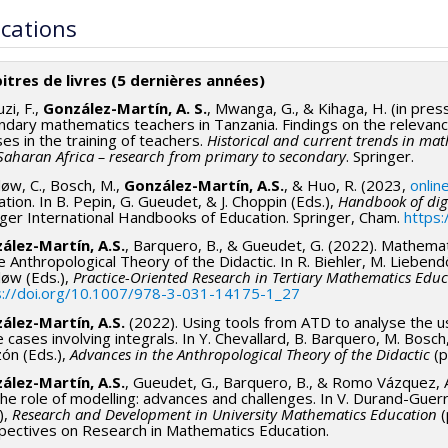
ications
itres de livres (5 dernières années)
zi, F.,
González-Martín, A. S.
, Mwanga, G., & Kihaga, H. (in press
ndary mathematics teachers in Tanzania. Findings on the relevan
es in the training of teachers.
Historical and current trends in ma
aharan Africa – research from primary to secondary
. Springer.
øw, C., Bosch, M.,
González-Martín, A.S.
, & Huo, R. (2023,
online
tion. In B. Pepin, G. Gueudet, & J. Choppin (Eds.),
Handbook of dig
nger International Handbooks of Education. Springer, Cham.
https
ález-Martín, A.S.
, Barquero, B., & Gueudet, G. (2022). Mathemati
e Anthropological Theory of the Didactic. In R. Biehler, M. Liebe
løw (Eds.),
Practice-Oriented Research in Tertiary Mathematics Educ
s://doi.org/10.1007/978-3-031-14175-1_27
ález-Martín, A.S.
(2022). Using tools from ATD to analyse the u
cases involving integrals. In Y. Chevallard, B. Barquero, M. Bosch, 
ón (Eds.),
Advances in the Anthropological Theory of the Didactic
(p
ález-Martín, A.S.
, Gueudet, G., Barquero, B., & Romo Vázquez, A
he role of modelling: advances and challenges. In V. Durand-Guerr
),
Research and Development in University Mathematics Education
pectives on Research in Mathematics Education.