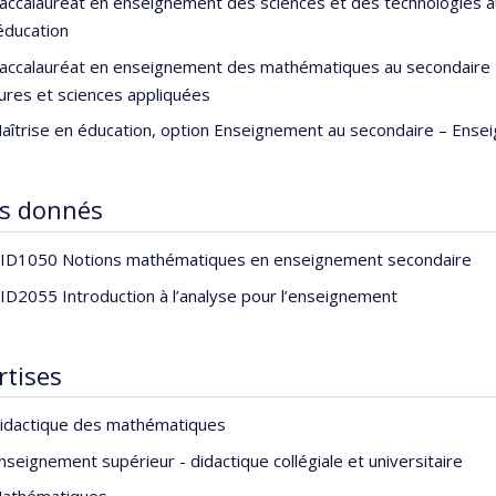
accalauréat en enseignement des sciences et des technologies a
'éducation
accalauréat en enseignement des mathématiques au secondaire –
ures et sciences appliquées
aîtrise en éducation, option Enseignement au secondaire – Ensei
s donnés
ID1050 Notions mathématiques en enseignement secondaire
ID2055 Introduction à l’analyse pour l’enseignement
rtises
idactique des mathématiques
nseignement supérieur - didactique collégiale et universitaire