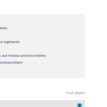
taire
n ingénierie)
s aux niveaux postsecondaires
 postsecondaire
Tout déplier