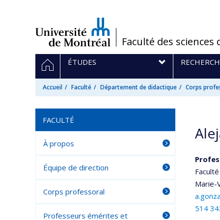
Passer
au
contenu
/
Faculté des sciences 
Navigation
ACCUEIL
ÉTUDES
RECHERCH
principale
Accueil
Faculté
Département de didactique
Corps profe
FACULTÉ
Ale
À propos
Profes
Équipe de direction
Faculté
Marie-V
Corps professoral
a.gonz
514 34
Professeurs émérites et