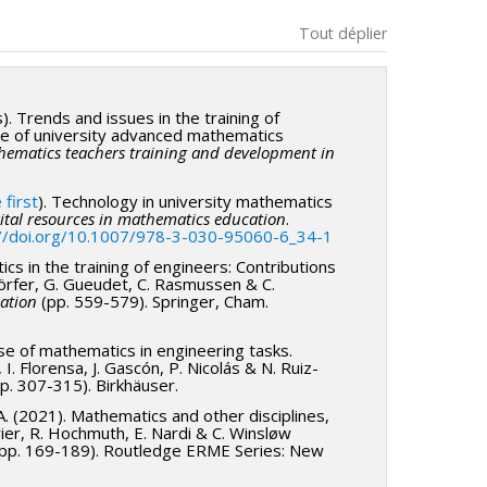
Tout déplier
). Trends and issues in the training of
ce of university advanced mathematics
thematics teachers training and development in
 first
). Technology in university mathematics
ital resources in mathematics education
.
://doi.org/10.1007/978-3-030-95060-6_34-1
cs in the training of engineers: Contributions
ndörfer, G. Gueudet, C. Rasmussen & C.
ation
(pp. 559-579). Springer, Cham.
se of mathematics in engineering tasks.
I. Florensa, J. Gascón, P. Nicolás & N. Ruiz-
p. 307-315). Birkhäuser.
. (2021). Mathematics and other disciplines,
ier, R. Hochmuth, E. Nardi & C. Winsløw
(pp. 169-189). Routledge ERME Series: New