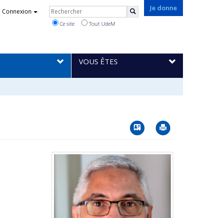
Rechercher
Je donne
Connexion
Rechercher
Ce site
Tout UdeM
VOUS ÊTES
Vcard
Imprimer