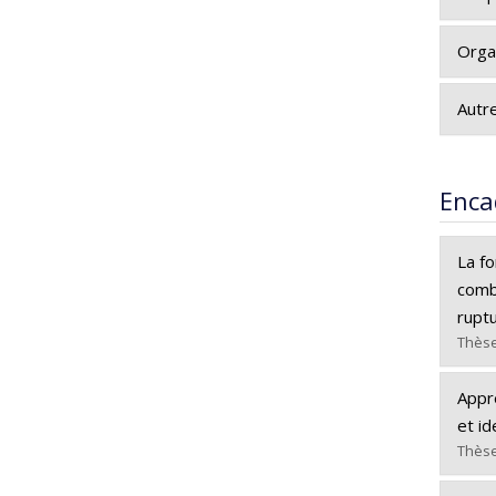
Orga
Autre
Enca
La f
combi
rupt
Thèse
Dipl
Appre
Cycle
et id
Dipl
Thèse
Lien