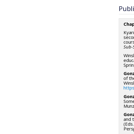
Publ
Chap
Kyaru
seco
cours
Sub-S
Winsl
educa
Spri
Gonz
of th
Wins
http
Gonz
Some 
Munz
Gonz
and t
(Eds.
Pers