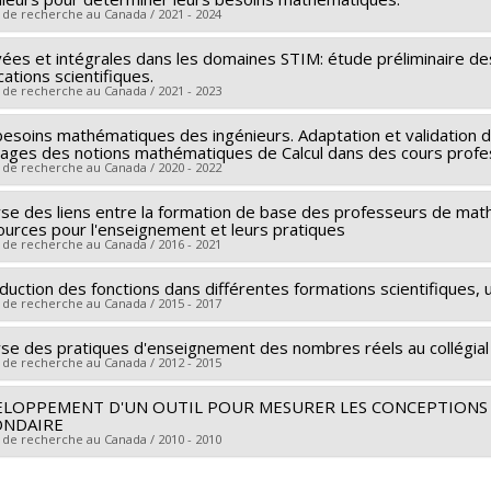
ces de financement :
CRSH/Conseil de recherches en sciences hu
 de recherche au Canada / 2021 - 2024
rammes de subvention :
PVXXXXXX-Subvention Savoir
vées et intégrales dans les domaines STIM: étude préliminaire de
heur principal :
Alejandro González-Martín
cations scientifiques.
ces de financement :
CRSH/Conseil de recherches en sciences hu
 de recherche au Canada / 2021 - 2023
rammes de subvention :
PV153480-Subventions de développeme
esoins mathématiques des ingénieurs. Adaptation et validation de 
heur principal :
Alejandro González-Martín
sages des notions mathématiques de Calcul dans des cours profes
ces de financement :
CRSH/Conseil de recherches en sciences hu
 de recherche au Canada / 2020 - 2022
rammes de subvention :
PVX20020-Subvention institutionnelle du
se des liens entre la formation de base des professeurs de mathé
heur principal :
Alejandro González-Martín
ources pour l'enseignement et leurs pratiques
ces de financement :
CRSH/Conseil de recherches en sciences hu
 de recherche au Canada / 2016 - 2021
rammes de subvention :
PVX20020-Subvention institutionnelle du
duction des fonctions dans différentes formations scientifiques, 
heur principal :
Alejandro González-Martín
 de recherche au Canada / 2015 - 2017
ces de financement :
CRSH/Conseil de recherches en sciences hu
rammes de subvention :
PVXXXXXX-Subvention Savoir
yse des pratiques d'enseignement des nombres réels au collégial
heur principal :
Alejandro González-Martín
 de recherche au Canada / 2012 - 2015
ces de financement :
CRSH/Conseil de recherches en sciences hu
rammes de subvention :
PVX20020-Subvention institutionnelle du
LOPPEMENT D'UN OUTIL POUR MESURER LES CONCEPTIONS S
heur principal :
Alejandro González-Martín
ONDAIRE
ces de financement :
CRSH/Conseil de recherches en sciences hu
 de recherche au Canada / 2010 - 2010
rammes de subvention :
PV153480-Subventions de développeme
heur principal :
Alejandro González-Martín