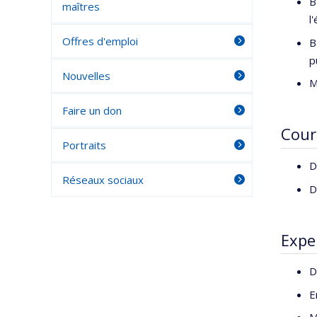
B
maîtres
l
Offres d'emploi
B
p
Nouvelles
M
Faire un don
Cour
Portraits
D
Réseaux sociaux
D
Expe
D
E