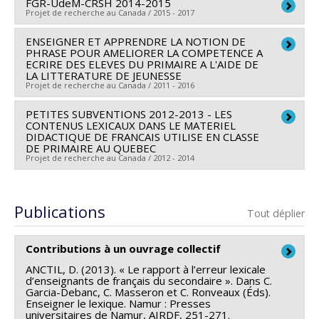
FGR-UdeM-CRSH 2014-2015
Chercheur principal :
Marie-Claude L'Homme
à la recherche pour la relève professorale
Projet de recherche au Canada / 2015 - 2017
Co-chercheurs :
Lyne Da Sylva
,
Pascale Lefrançois
,
Patrick Drouin
,
Igor Mel’čuk
,
Dominic Anctil
,
François
ENSEIGNER ET APPRENDRE LA NOTION DE
Sources de financement :
CRSH/Conseil de recherches
PHRASE POUR AMELIORER LA COMPETENCE A
Lareau
,
Aline Francoeur
en sciences humaines du Canada
ECRIRE DES ELEVES DU PRIMAIRE A L'AIDE DE
Sources de financement :
LA LITTERATURE DE JEUNESSE
FRQSC/Fonds de recherche
Programmes de subvention :
PVXXXXXX-FGR –
Projet de recherche au Canada / 2011 - 2016
du Québec - Société et culture (FQRSC)
Subvention de recherche institutionnelle
Programmes de subvention :
PVXXXXXX-(SE)
PETITES SUBVENTIONS 2012-2013 - LES
Chercheur principal :
Pascale Lefrançois
CONTENUS LEXICAUX DANS LE MATERIEL
Programme Soutien aux équipes de recherche - Stade
Co-chercheurs :
Isabelle Montésinos-Gelet
,
Dominic
DIDACTIQUE DE FRANCAIS UTILISE EN CLASSE
de développement : Renouvellement
DE PRIMAIRE AU QUEBEC
Anctil
,
Darin Bould
,
France Le Petitcorps
Projet de recherche au Canada / 2012 - 2014
Sources de financement :
FRQSC/Fonds de recherche
du Québec - Société et culture (FQRSC)
Chercheur principal :
Dominic Anctil
Programmes de subvention :
PVXXXXXX-(AC)
Sources de financement :
CRSH/Conseil de recherches
Publications
Tout déplier
Programme des actions concertées
en sciences humaines du Canada
Programmes de subvention :
PVX20020-Subvention
Contributions à un ouvrage collectif
institutionnelle du CRSH - Petites subventions
ANCTIL, D. (2013). « Le rapport à l’erreur lexicale
d’enseignants de français du secondaire ». Dans C.
Garcia-Debanc, C. Masseron et C. Ronveaux (Éds).
Enseigner le lexique. Namur : Presses
universitaires de Namur, AIRDF, 251-271.