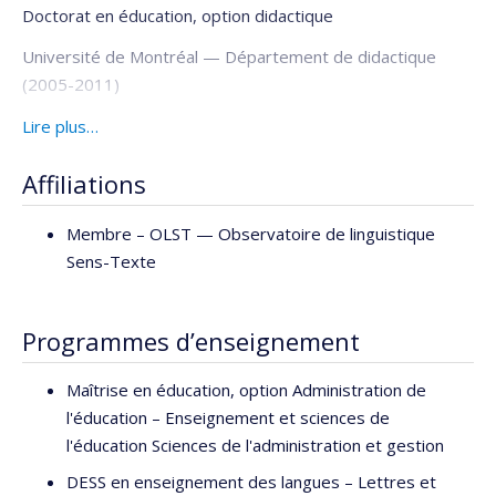
Doctorat en éducation, option didactique
Université de Montréal — Département de didactique
(2005-2011)
Titre de la thèse :
Lire plus…
L’erreur lexicale au secondaire : analyse
d’erreurs lexicales d’élèves de troisième secondaire et
Affiliations
description du rapport à l’erreur lexicale d’enseignants de
français
Membre –
OLST — Observatoire de linguistique
M.A. en éducation, option didactique
Sens-Texte
Université de Montréal — Département de didactique
(2002-2005)
Programmes d’enseignement
Titre du mémoire :
Maîtrise du lexique chez les étudiants
universitaires : typologie des problèmes lexicaux et analyse
Maîtrise en éducation, option Administration de
des stratégies de résolution de problèmes lexicaux
l'éducation – Enseignement et sciences de
l'éducation Sciences de l'administration et gestion
Mineure en linguistique
DESS en enseignement des langues – Lettres et