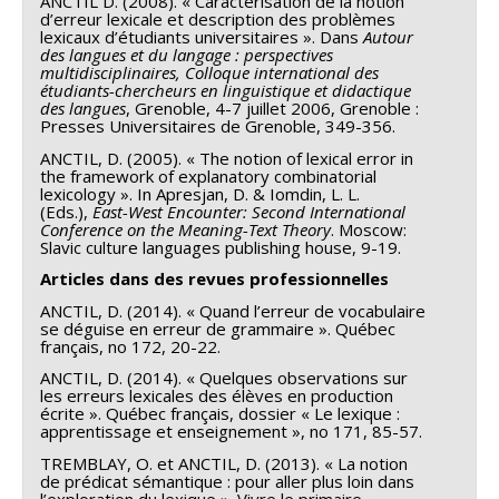
ANCTIL D. (2008). « Caractérisation de la notion
d’erreur lexicale et description des problèmes
lexicaux d’étudiants universitaires ». Dans
Autour
des langues et du langage : perspectives
multidisciplinaires, Colloque international des
étudiants-chercheurs en linguistique et didactique
des langues
, Grenoble, 4-7 juillet 2006, Grenoble :
Presses Universitaires de Grenoble, 349-356.
ANCTIL, D. (2005). « The notion of lexical error in
the framework of explanatory combinatorial
lexicology ». In Apresjan, D. & Iomdin, L. L.
(Eds.),
East-West Encounter: Second International
Conference on the Meaning-Text Theory
. Moscow:
Slavic culture languages publishing house, 9-19.
Articles dans des revues professionnelles
ANCTIL, D. (2014). « Quand l’erreur de vocabulaire
se déguise en erreur de grammaire ». Québec
français, no 172, 20-22.
ANCTIL, D. (2014). « Quelques observations sur
les erreurs lexicales des élèves en production
écrite ». Québec français, dossier « Le lexique :
apprentissage et enseignement », no 171, 85-57.
TREMBLAY, O. et ANCTIL, D. (2013). « La notion
de prédicat sémantique : pour aller plus loin dans
l’exploration du lexique ». Vivre le primaire