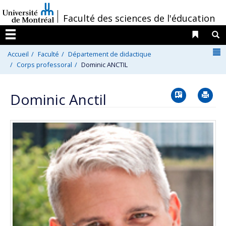
Passer
/
Faculté des sciences de l'éducation
au
contenu
Liens 
R
Menu
N
Accueil
Faculté
Département de didactique
Corps professoral
Dominic ANCTIL
Vcard
Im
Dominic Anctil