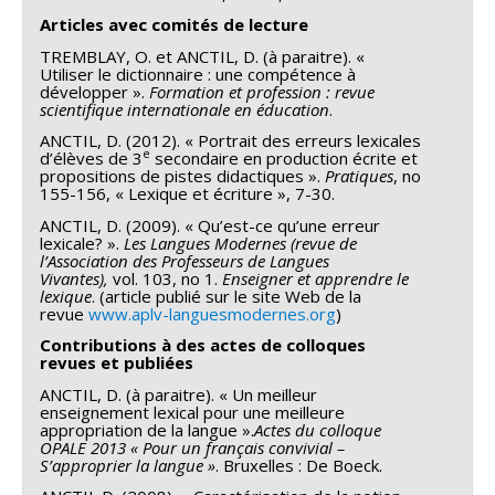
Articles avec comités de lecture
TREMBLAY, O. et ANCTIL, D. (à paraitre). «
Utiliser le dictionnaire : une compétence à
développer ».
Formation et profession : revue
scientifique internationale en éducation
.
ANCTIL, D. (2012). « Portrait des erreurs lexicales
e
d’élèves de 3
secondaire en production écrite et
propositions de pistes didactiques ».
Pratiques
, no
155-156, « Lexique et écriture », 7-30.
ANCTIL, D. (2009). « Qu’est-ce qu’une erreur
lexicale? ».
Les Langues Modernes
(revue de
l’Association des Professeurs de Langues
Vivantes),
vol. 103, no 1.
Enseigner et apprendre le
lexique
. (article publié sur le site Web de la
revue
www.aplv-languesmodernes.org
)
Contributions à des actes de colloques
revues et publiées
ANCTIL, D. (à paraitre). « Un meilleur
enseignement lexical pour une meilleure
appropriation de la langue ».
Actes du colloque
OPALE 2013 « Pour un français convivial –
S’approprier la langue »
. Bruxelles : De Boeck.