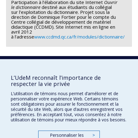
Participation à l’élaboration du site Internet
Ouvrir
le dictionnaire
destiné aux étudiants du collégial
sur l’exploitation du dictionnaire. Projet sous la
direction de Dominique Fortier pour le compte du
Centre collégial de développement de matériel
didactique (CCDMD). Site Internet mis en ligne en
avril 2012
à l’adresse
www.ccdmd.qc.ca/fr/modules/dictionnaire/
Consultez cette fiche sur :
Répertoire des experts à l’intention des médias
L’UdeM reconnaît l’importance de
respecter la vie privée
L’utilisation de témoins nous permet d’améliorer et de
Faculté des sciences de l'éducation
personnaliser votre expérience Web. Certains témoins
sont obligatoires pour assurer le fonctionnement et la
Pavillon Marie-Victorin
sécurité du site Web, alors que d’autres enregistrent vos
90, avenue Vincent-d'Indy
préférences. En acceptant tout, vous consentez à notre
utilisation de témoins pour mieux répondre à vos besoins.
Montréal (Québec) H2V 2S9
Personnaliser les
>