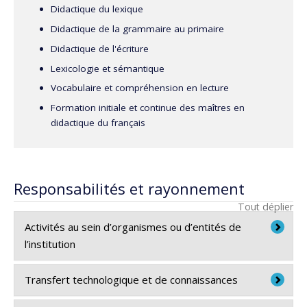
Didactique du lexique
Didactique de la grammaire au primaire
Didactique de l'écriture
Lexicologie et sémantique
Vocabulaire et compréhension en lecture
Formation initiale et continue des maîtres en
didactique du français
Responsabilités et rayonnement
Tout déplier
Activités au sein d’organismes ou d’entités de
l’institution
Responsable de programme du BEPEP (juin 2016 - ...)
Transfert technologique et de connaissances
Membre du comité CLIP (2015 - ...)