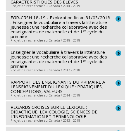
Programmes de subvention :
PVXXXXXX-Supplément
CARACTÉRISTIQUES DES ÉLÈVES
Harbec
,
François-Raymond Boyer
,
Catrena Flint
,
Guy
Projet de recherche au Canada / 2014 - 2019
à l’appui des étudiants, des stagiaires postdoctoraux
Bellavance
,
Claude Dauphin
,
Serge Lacasse
,
Maria
et du personnel de soutien à la recherche COVID-19
Teresa Moreno Sala
,
James C. Lebens
,
Francis Dubé
,
FGR-CRSH 18-19 - Exploration fin au 31/03/2018
Chercheur principal :
Rachel Berthiaume
: Enseigner le vocabulaire à travers la littérature
Valerie Peters
,
Josée Vaillancourt
,
Jonathan Bolduc
,
Co-chercheurs :
Daniel Daigle
,
Dominic Anctil
jeunesse : une recherche collaborative avec des
er
Isabelle Héroux
enseignantes de maternelle et de 1
,
Danick Trottier
,
Paul-André Dubois
cycle du
,
Sources de financement :
FRQSC/Fonds de recherche
primaire
Gérald Côté
,
Rafael Zaldivar
,
Sophie Stévance
,
Owen
du Québec - Société et culture (FQRSC)
Projet de recherche au Canada / 2018 - 2018
Chapman
,
Andrea Creech
,
Stéphane Roche
,
Correa
Programmes de subvention :
PVXXXXXX-(AC) Action
Enseigner le vocabulaire à travers la littérature
Chercheur principal :
Dominic Anctil
Dantas Danilo
,
Mathieu Lavoie
,
Vincent Bouchard-
concertée - programme de recherche sur l'écriture
jeunesse : une recherche collaborative avec des
Sources de financement :
CRSH/Conseil de recherches
Valentine
,
Audrey-Kristel Barbeau
,
Ons Barnat
,
er
enseignantes de maternelle et de 1
cycle du
primaire
en sciences humaines du Canada
Hélène Boucher
,
Eva Quintas
,
Frédéric Léotar
,
Gina
Projet de recherche au Canada / 2017 - 2018
Programmes de subvention :
PVX20020-Subvention
Ryan
,
Sylvain Martet
,
Vanessa Blais-Tremblay
,
institutionnelle du CRSH - Subventions d'exploration
RAPPORT DES ENSEIGNANTS DU PRIMAIRE A
Chercheur principal :
Dominic Anctil
Thierry Champs
,
Alexis Perron-Brault
,
Irina Kirchberg
LENSEIGNEMENT DU LEXIQUE : PRATIQUES,
Sources de financement :
CRSH/Conseil de recherches
,
Aimée Gaudette-Leblanc
,
Pierre Lavoie
,
Andrea
CONCEPTIONS, VALEURS
Projet de recherche au Canada / 2014 - 2018
en sciences humaines du Canada
Gozzi
Programmes de subvention :
PVX20020-Subvention
Sources de financement :
FRQSC/Fonds de recherche
REGARDS CROISES SUR LE LEXIQUE :
Chercheur principal :
Dominic Anctil
institutionnelle du CRSH - Subventions d'exploration
DIDACTIQUE, LEXICOLOGIE, SCIENCES DE
du Québec - Société et culture (FQRSC)
Sources de financement :
FRQSC/Fonds de recherche
L'INFORMATION ET TERMINOLOGIE
Programmes de subvention :
PV129894-(RG)
Projet de recherche au Canada / 2013 - 2018
du Québec - Société et culture (FQRSC)
Programme Regroupements stratégiques
Programmes de subvention :
PV113813-(NP) Soutien