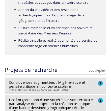
muséales et voyages dans un cadre scolaire
Apport du jeu vidéo et des restitutions
archéologiques pour l'apprentissage de la
géographie et de l'histoire
Culture matérielle et valorisation des savoirs et
savoir-faire des Premiers Peuples
Réalité virtuelle et réalité augmentée au service de
l'apprentissage en sciences humaines
Projets de recherche
Tout déplier
Controverses augmentées : IA générative et
pensée critique en contexte scolaire
Projet de recherche au Canada / 2026 - 2032
Lire l’organisation d’une société sur son territoire
Chercheur principal :
Marc André Éthier
par l’analyse des objets et la création artistique
Co-chercheurs :
Alexandre Lanoix
,
Normand Roy
,
d’une bande dessinée géographique : étude
e