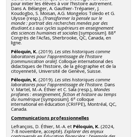
pour initier les élèves à voir l’histoire autrement.
Dans A. Bélanger, A. Gauthier-Trépanier, J.
Koudogbo, S. Moisan, A.G. Mongelos Toledo et G.
Ulysse (resp.),
(Trans)former la pensée sur le
monde : portrait des recherches menées par des
étudiant.e.s aux cycles supérieurs en enseignement
e
des sciences humaines et sociales
[symposium]. 88
Congrès de l'Acfas, Sherbrooke, QC, Canada, en
ligne.
Péloquin, K.
(2019).
Les sites historiques comme
laboratoires pour l’apprentissage de l’histoire
[communication orale]
. Colloque international des
didactiques de l'histoire, de la géographie et de la
citoyenneté, Université de Genève, Suisse.
Péloquin, K.
(2019).
Les sites historiques comme
laboratoires pour l’apprentissage de l’histoire
. Dans
V. Martel, M.-A. Éthier et C. Sala (resp.),
Mondes
profanes : enseignement, fiction et histoire au temps
e
du numérique
[symposium]. 6
colloque
international en éducation (CRIFPE), Montréal, QC,
Canada.
Communications professionnelles
Lefrançois, D. Éthier, M.-A. et
Péloquin, K.
(2024,
7-8 novembre, accepté).
Explorer des enjeux
controversés en Éducation financière : l’exemple des