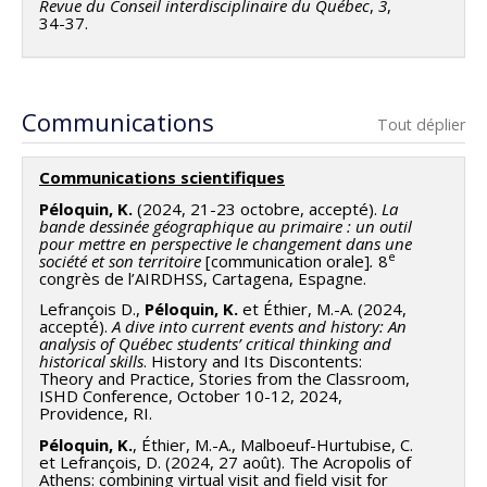
Revue du Conseil interdisciplinaire du Québec
,
3
,
34-37.
Communications
Tout déplier
Communications scientifiques
Péloquin, K.
(2024, 21-23 octobre, accepté).
La
bande dessinée géographique au primaire : un outil
pour mettre en perspective le changement dans une
e
société et son territoire
[communication orale]
.
8
congrès de l’AIRDHSS, Cartagena, Espagne.
Lefrançois D.,
Péloquin, K.
et Éthier, M.-A. (2024,
accepté).
A dive into current events and history: An
analysis of Québec students’ critical thinking and
historical skills
. History and Its Discontents:
Theory and Practice, Stories from the Classroom,
ISHD Conference, October 10-12, 2024,
Providence, RI.
Péloquin, K.
, Éthier, M.-A., Malboeuf-Hurtubise, C.
et Lefrançois, D. (2024, 27 août). The Acropolis of
Athens: combining virtual visit and field visit for