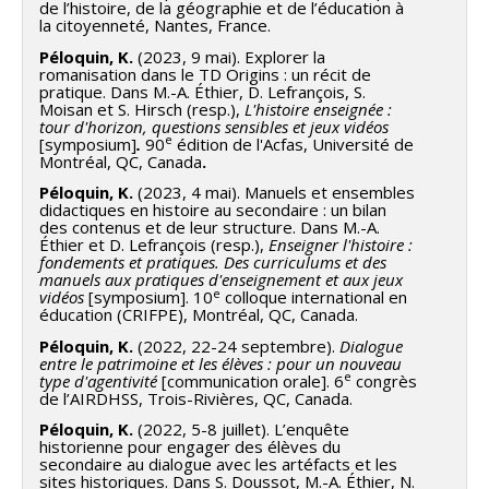
de l’histoire, de la géographie et de l’éducation à
la citoyenneté, Nantes, France.
Péloquin, K.
(2023, 9 mai). Explorer la
romanisation dans le TD Origins : un récit de
pratique. Dans M.-A. Éthier, D. Lefrançois, S.
Moisan et S. Hirsch (resp.),
L'histoire enseignée :
tour d'horizon, questions sensibles et jeux vidéos
e
[symposium]
.
90
édition de l'Acfas, Université de
Montréal, QC, Canada
.
Péloquin, K.
(2023, 4 mai). Manuels et ensembles
didactiques en histoire au secondaire : un bilan
des contenus et de leur structure. Dans M.-A.
Éthier et D. Lefrançois (resp.),
Enseigner l'histoire :
fondements et pratiques. Des curriculums et des
manuels aux pratiques d'enseignement et aux jeux
e
vidéos
[symposium]. 10
colloque international en
éducation (CRIFPE), Montréal, QC, Canada.
Péloquin, K.
(2022, 22-24 septembre).
Dialogue
entre le patrimoine et les élèves : pour un nouveau
e
type d'agentivité
[communication orale]. 6
congrès
de l’AIRDHSS, Trois-Rivières, QC, Canada.
Péloquin, K.
(2022, 5-8 juillet). L’enquête
historienne pour engager des élèves du
secondaire au dialogue avec les artéfacts et les
sites historiques. Dans S. Doussot, M.-A. Éthier, N.