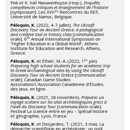
Fink et K. Van Nieuwenhuyse (resp.),
Enquête,
compétences critiques et enseignement de l’histoire
es
[symposium]. Les XVII
Rencontres du REF,
Université de Namur
,
Belgique.
Péloquin, K.
(2022, 4-7 juillet).
The Ubisoft
Discovery Tour on Ancient Greece: A pedagogical
and creative tool in history class
[communication
th
orale]. 6
Annual International Symposium on
“Higher Education in a Global World”, Athens
Institute for Education and Research, Athens,
Greece.
er
Péloquin, K.
et Éthier, M.-A. (2022, 1
juin).
Preparing high school students for an academic trip
to Greek archaeological sites by using the Ubisoft
Discovery Tour on Ancient Greece
[communication
orale]. Canadian Game Studies
Association/L’Association Canadienne d’Études
des Jeux, en ligne.
Péloquin, K.
(2021, 26 novembre).
Préparer un
voyage scolaire sur les sites archéologiques grecs à
l’aide du Discovery Tour
[communication orale]
.
Festival La science entre en jeu – Spécial histoire
et géographie, Lyon, France.
Péloquin, K.
et Desjardins, T. (2021, 3 mai). La
démarche scientifique en archéologie : un outil