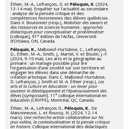
Éthier, M.-A., Lefrançois, D. et
Péloquin, K
. (2024,
13-14 mai). Enquêter sur l’actualité au secondaire
: analyse de la pensée critique et des
compétences historiennes des élèves québécois.
Dans V. Boutonnet (resp.),
Mobiliser des savoirs et
des ressources en sciences humaines : approches
didactiques pour conceptualiser et problématiser
e
[colloque], 91
édition de l'Acfas, Université
d’Ottawa, ON, Canada.
Péloquin, K.
, Malboeuf-Hurtubise, C., Lefrançois,
D., Éthier, M.-A., Smith, J., Martel, V. et Boutin, J.-F.
(2024, 9-10 mai). Les arts et la géographie au
primaire : un mariage possible pour lire
l’organisation d’une société sur son territoire et
engager les élèves dans une démarche de
création artistique. Dans C. Malboeuf-Hurtubise,
D. Lefrançois, J. Smith et M.-A. Éthier (resp.),
Les
arts et la culture en éducation : un levier pour
soutenir le développement et l’épanouissement des
e
élèves
[symposium]. 11
colloque international en
éducation (CRIFPE), Montréal, QC, Canada.
Éthier, M.-A., Lefrançois D.,
Péloquin, K
., De
Maisonneuve, L. et Roussy, N. (2024, 12-14
mars).
Une recherche-action collaborative sur les
jeux vidéos, la contextualisation et la pensée critique
en histoire
. Colloque international des didactiques