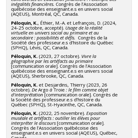
inégalités financières.
Congrès de l’Association
québécoise des enseignant.e.s en univers social
(AQEUS), Montréal, QC, Canada.
Péloquin, K.
, Éthier, M.-A. et Lefrançois, D. (2024,
24-25 octobre, accepté).
Usage de la réalité
virtuelle en univers social au primaire et au
secondaire : possibilités et défis.
Congrès de la
Société des professeur.e.s d’histoire du Québec
(SPHQ), Lévis, QC, Canada.
Péloquin, K.
(2023, 27 octobre).
Vivre la
géographie par les artéfacts au primaire
[communication orale]. Congrès de l’Association
québécoise des enseignant.e.s en univers social
(AQEUS), Sherbrooke, QC, Canada.
Péloquin, K.
et Desjardins, Thierry (2023, 26
octobre).
De
Argo
à
Troie
: le film comme objet
d’interprétation
[communication orale]. Congrès de
la Société des professeur.e.s d’histoire du
Québec (SPHQ), St-Hyacinthe, QC, Canada.
Péloquin, K.
(2022, 25 novembre).
Exposition
muséale et artéfacts : outiller les élèves pour
interpréter le discours
[communication orale].
Congrès de l’Association québécoise des
enseignant.e.s en univers social (AQEUS), Québec,
Canada.