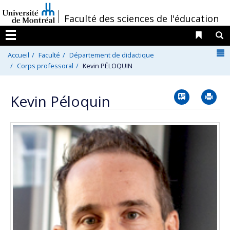
Passer
/
Faculté des sciences de l'éducation
au
contenu
Liens 
R
Menu
N
Accueil
Faculté
Département de didactique
Corps professoral
Kevin PÉLOQUIN
Vcard
Im
Kevin Péloquin