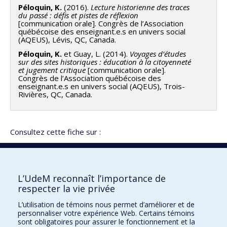
Péloquin, K.
(2016).
Lecture historienne des traces
du passé : défis et pistes de réflexion
[communication orale]. Congrès de l’Association
québécoise des enseignant.e.s en univers social
(AQEUS), Lévis, QC, Canada.
Péloquin, K.
et Guay, L. (2014).
Voyages d’études
sur des sites historiques : éducation à la citoyenneté
et jugement critique
[communication orale].
Congrès de l’Association québécoise des
enseignant.e.s en univers social (AQEUS), Trois-
Rivières, QC, Canada.
Consultez cette fiche sur :
Vitrine de la recherche
Répertoire des experts à l’intention des médias
L’UdeM reconnaît l’importance de
respecter la vie privée
L’utilisation de témoins nous permet d’améliorer et de
Faculté des sciences de l'éducation
personnaliser votre expérience Web. Certains témoins
sont obligatoires pour assurer le fonctionnement et la