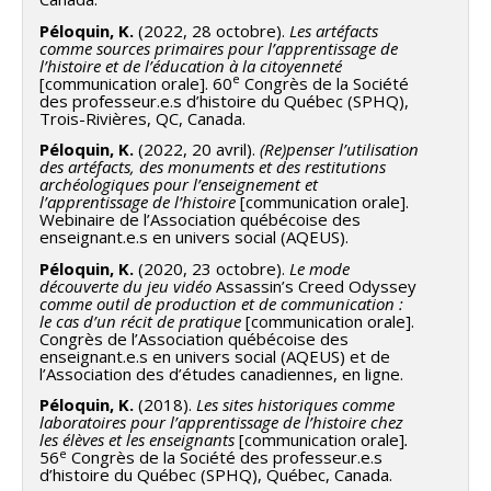
Péloquin, K.
(2022, 28 octobre).
Les artéfacts
comme sources primaires pour l’apprentissage de
l’histoire et de l’éducation à la citoyenneté
e
[communication orale]. 60
Congrès de la Société
des professeur.e.s d’histoire du Québec (SPHQ),
Trois-Rivières, QC, Canada.
Péloquin, K.
(2022, 20 avril).
(Re)penser l’utilisation
des artéfacts, des monuments et des restitutions
archéologiques pour l’enseignement et
l’apprentissage de l’histoire
[communication orale].
Webinaire de l’Association québécoise des
enseignant.e.s en univers social (AQEUS).
Péloquin, K.
(2020, 23 octobre).
Le mode
découverte du jeu vidéo
Assassin’s Creed Odyssey
comme outil de production et de communication :
le cas d’un récit de pratique
[communication orale].
Congrès de l’Association québécoise des
enseignant.e.s en univers social (AQEUS) et de
l’Association des d’études canadiennes, en ligne.
Péloquin, K.
(2018).
Les sites historiques comme
laboratoires pour l’apprentissage de l’histoire chez
les élèves et les enseignants
[communication orale]
.
e
56
Congrès de la Société des professeur.e.s
d’histoire du Québec (SPHQ), Québec, Canada.