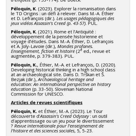
Péloquin, K
. (2023). Explorer la romanisation dans
le TD Origins : un défi à relever. Dans M.-A. Éthier
et D. Lefrançois (dir.).
Les usages pédagogiques des
jeux vidéos Assassin’s Creed
(p. 43-57)
. PUL.
Péloquin, K
. (2021). Rome et l’Antiquité :
développement de la pensée historienne et
voyage d’études. Dans M.-A. Éthier, D. Lefrançois
et A. Joly-Lavoie (dir.),
Mondes profanes.
e
Enseignement, fiction et histoire
(2
ed., revue et
augmentée, p. 379-383)
.
PUL.
Péloquin, K.
, Éthier, M.-A. et Lefrançois, D. (2020).
Developing historical thinking in a high school class
at an archaeological site. Dans D. Trškan et Š.
Bezjak (dir.),
Archaeological heritage and
education: An international perspective on history
education
(p. 33-50). Slovenian National
Commission for UNESCO.
Articles de revues scientifiques
Péloquin, K.
et Éthier, M.-A. (2023). Le Tour
découverte d’
Assassin’s Creed Odyssey
: un outil
d’apprentissage ou un jeu pour le divertissement
?
Revue internationale pour l’enseignement de
l’histoire et des sciences sociales
, 5, 5-23.