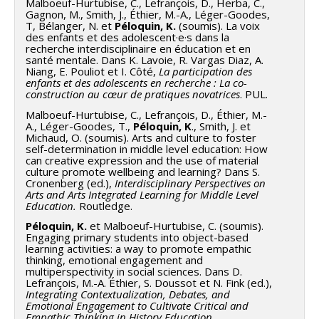
Malboeuf-Hurtubise, C., Lefrançois, D., Herba, C.,
Gagnon, M., Smith, J., Éthier, M.-A., Léger-Goodes,
T, Bélanger, N. et
Péloquin, K.
(soumis). La voix
des enfants et des adolescent·e·s dans la
recherche interdisciplinaire en éducation et en
santé mentale. Dans K. Lavoie, R. Vargas Diaz, A.
Niang, E. Pouliot et I. Côté,
La participation des
enfants et des adolescents en recherche : La co-
construction au cœur de pratiques novatrices
. PUL.
Malboeuf-Hurtubise, C., Lefrançois, D., Éthier, M.-
A., Léger-Goodes, T.,
Péloquin, K
., Smith, J. et
Michaud, O. (soumis). Arts and culture to foster
self-determination in middle level education: How
can creative expression and the use of material
culture promote wellbeing and learning? Dans S.
Cronenberg (ed.),
Interdisciplinary Perspectives on
Arts and Arts Integrated Learning for Middle Level
Education.
Routledge.
Péloquin, K.
et Malboeuf-Hurtubise, C. (soumis).
Engaging primary students into object-based
learning activities: a way to promote empathic
thinking, emotional engagement and
multiperspectivity in social sciences. Dans D.
Lefrançois, M.-A. Éthier, S. Doussot et N. Fink (ed.),
Integrating
Contextualization, Debates, and
Emotional Engagement to Cultivate Critical and
Empathic Thinking in History Education.