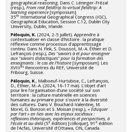
geographical reasoning. Dans C. Léninger-Frézal
(resp.),
From real fieldtrip to virtual fieldtrip: A
learning experience
[symposium].
th
35
International Geographical Congress (IGC),
Geographical Education, Session C.12, Dublin City
University, Dublin, Irlande.
Péloquin, K.
(2024, 2-5 juillet). Apprendre à
contextualiser en classe d’histoire : la pratique
réflexive comme processus d’apprentissage
continu. Dans N. Fink, S. Doussot, M.-A. Éthier et D.
Lefrançois (resp.),
Des "savoirs à et pour enseigner
aux "savoirs didactiques" pour la formation des
enseignants : le cas de l’histoire
[symposium]. Les
es
XVIII
Rencontres du REF, Université de
Fribourg, Suisse.
Péloquin, K
., Malboeuf-Hurtubise, C., Lefrançois,
D., Éthier, M.-A. (2024, 16-17 mai). L’objet d’art
pour lire l’organisation d’une société sur son
territoire : la culture matérielle en sciences
humaines au primaire pour s’ouvrir à la diversité
des cultures. Dans V. Bouchard-Valentine, M.
Morel, G. Bonzon et S. Moisan (resp.),
« Éduquer
par l’art » en lien avec les enjeux sociétaux :
réflexions théoriques, expériences et perspectives, à
e
e
l’école et au-delà
(5
édition) [colloque], 91
édition
de l'Acfas, Université d’Ottawa, ON, Canada.