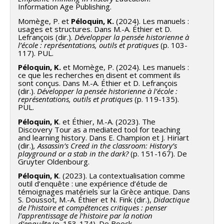
Information Age Publishing.
Momège, P. et
Péloquin, K.
(2024). Les manuels :
usages et structures. Dans M.-A. Éthier et D.
Lefrançois (dir.).
Développer la pensée historienne à
l’école : représentations, outils et pratiques
(p. 103-
117). PUL.
Péloquin, K.
et Momège, P. (2024). Les manuels :
ce que les recherches en disent et comment ils
sont conçus. Dans M.-A. Éthier et D. Lefrançois
(dir.).
Développer la pensée historienne à l’école :
représentations, outils et pratiques
(p. 119-135).
PUL.
Péloquin, K
. et Éthier, M.-A. (2023). The
Discovery Tour as a mediated tool for teaching
and learning history. Dans E. Champion et J. Hiriart
(dir.)
, Assassin’s Creed in the classroom: History’s
playground or a stab in the dark?
(p. 151-167). De
Gruyter Oldenbourg.
Péloquin, K
. (2023). La contextualisation comme
outil d’enquête : une expérience d’étude de
témoignages matériels sur la Grèce antique. Dans
S. Doussot, M.-A. Éthier et N. Fink (dir.),
Didactique
de l’histoire et compétences critiques : penser
l’apprentissage de l’histoire par la notion
d’enquête
(p. 153-174). De Boeck.