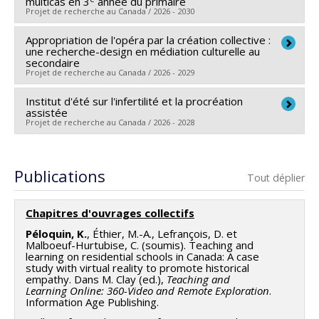
multicas en 3
année du primaire
Kevin Péloquin
,
David Lefrançois
,
Florent Michelot
,
Projet de recherche au Canada / 2026 - 2030
Catherine Malboeuf-Hurtubise
Sources de financement :
Appropriation de l'opéra par la création collective :
CRSH/Conseil de recherches
Chercheur principal :
Kevin Péloquin
une recherche-design en médiation culturelle au
en sciences humaines du Canada
Sources de financement :
FRQSC/Fonds de recherche
secondaire
Projet de recherche au Canada / 2026 - 2029
Programmes de subvention :
PVXXXXXX-Subvention
du Québec - Société et culture (FQRSC)
Savoir
Programmes de subvention :
PV113813-(NP) Soutien
Institut d'été sur l'infertilité et la procréation
Chercheur principal :
Emma June Huebner
à la recherche pour la relève professorale
assistée
Co-chercheurs :
Olivier Beauchet
,
Kevin Péloquin
Projet de recherche au Canada / 2026 - 2028
Sources de financement :
CRSH/Conseil de recherches
Chercheur principal :
Kevin Péloquin
en sciences humaines du Canada
Co-chercheurs :
Maude Pugliese
,
Isabel Côté
,
Sabrina
Publications
Programmes de subvention :
PV153480-Subventions
Tout déplier
Zeghiche
de développement Savoir
Sources de financement :
CRSH/Conseil de recherches
Chapitres d'ouvrages collectifs
en sciences humaines du Canada
Péloquin, K.
, Éthier, M.-A., Lefrançois, D. et
Programmes de subvention :
PV152160-Subvention
Malboeuf-Hurtubise, C. (soumis). Teaching and
learning on residential schools in Canada: A case
Connexion
study with virtual reality to promote historical
empathy. Dans M. Clay (ed.),
Teaching and
Learning Online: 360-Video and Remote Exploration
.
Information Age Publishing.