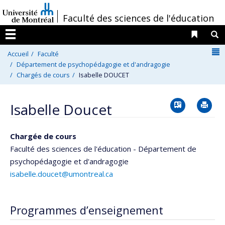
Passer
/
Faculté des sciences de l'éducation
au
contenu
Liens 
R
Menu
N
Accueil
Faculté
Département de psychopédagogie et d'andragogie
Chargés de cours
Isabelle DOUCET
Vcard
Im
Isabelle Doucet
Chargée de cours
Faculté des sciences de l'éducation - Département de
psychopédagogie et d'andragogie
isabelle.doucet@umontreal.ca
Programmes d’enseignement