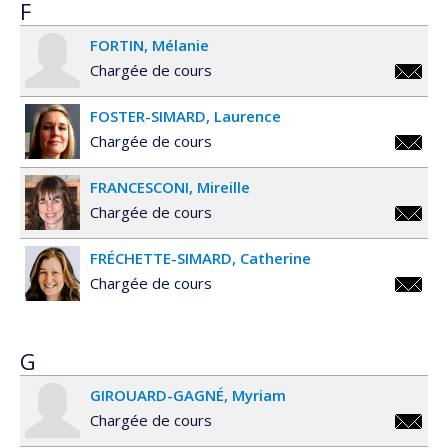
F
FORTIN
Mélanie
Chargée de cours
melanie
FOSTER-SIMARD
Laurence
Chargée de cours
laurenc
FRANCESCONI
Mireille
simard
Chargée de cours
mireill
FRÉCHETTE-SIMARD
Catherine
Chargée de cours
catheri
simard
G
GIROUARD-GAGNÉ
Myriam
Chargée de cours
myriam.