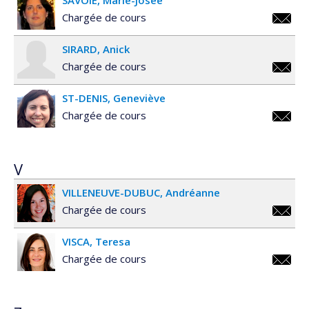
SAVOIE
Marie-Josée
Chargée de cours
mj.savo
SIRARD
Anick
Chargée de cours
anick.s
ST-DENIS
Geneviève
Chargée de cours
genevie
denis@
V
VILLENEUVE-DUBUC
Andréanne
Chargée de cours
andrean
VISCA
Teresa
dubuc@
Chargée de cours
t.visca