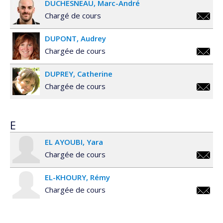
DUCHESNEAU
Marc-André
Chargé de cours
ma.duc
DUPONT
Audrey
Chargée de cours
audrey
DUPREY
Catherine
Chargée de cours
catheri
E
EL AYOUBI
Yara
Chargée de cours
yara.el
EL-KHOURY
Rémy
Chargée de cours
remy.el
khoury