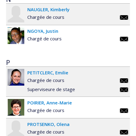
NAUGLER
Kimberly
Chargée de cours
kimberl
NGOYA
Justin
Chargé de cours
justin.
P
PETITCLERC
Emilie
Chargée de cours
emilie.
Superviseure de stage
emilie.
POIRIER
Anne-Marie
Chargée de cours
anne-
PROTSENKO
Olena
marie.p
Chargée de cours