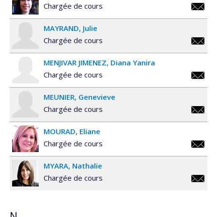
Chargée de cours
marie-
MAYRAND
Julie
paule.m
Chargée de cours
reny@u
julie.m
MENJIVAR JIMENEZ
Diana Yanira
Chargée de cours
diana.y
MEUNIER
Genevieve
Chargée de cours
genevi
MOURAD
Eliane
Chargée de cours
eliane.
MYARA
Nathalie
Chargée de cours
nathali
N