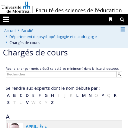
Passer
/
Faculté des sciences de l'éducation
au
contenu
Liens 
R
Menu
N
Accueil
Faculté
Département de psychopédagogie et d'andragogie
Chargés de cours
Chargés de cours
Rechercher par mots-clés (3 caractères minimum) dans la liste ci-dessous :
Se rendre aux experts dont le nom débute par :
A
B
C
D
E
F
G
H
I
J
K
L
M
N
O
P
Q
R
S
T
U
V
W
X
Y
Z
A
APRIL
Éric