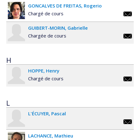
GONCALVES DE FREITAS
Rogerio
gagne@
Chargé de cours
rogerio
GUIBERT-MORIN
Gabrielle
Chargée de cours
gabriell
morin@
H
HOPPE
Henry
Chargé de cours
henry.
L
L'ÉCUYER
Pascal
pascal.
LACHANCE
Mathieu