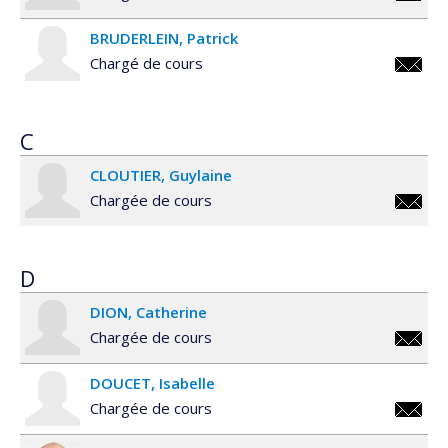
julie.b
BRUDERLEIN
Patrick
Chargé de cours
patrick
C
CLOUTIER
Guylaine
Chargée de cours
guylain
D
DION
Catherine
Chargée de cours
catheri
DOUCET
Isabelle
Chargée de cours
isabell