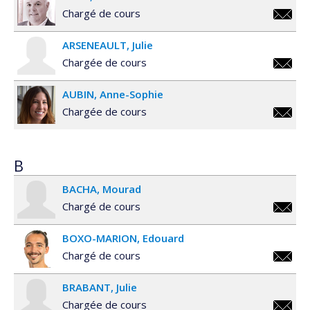
Chargé de cours
eric.ap
ARSENEAULT
Julie
Chargée de cours
julie.a
AUBIN
Anne-Sophie
Chargée de cours
anne-
sophie.
B
BACHA
Mourad
Chargé de cours
mourad
BOXO-MARION
Edouard
Chargé de cours
edouar
BRABANT
Julie
marion
Chargée de cours