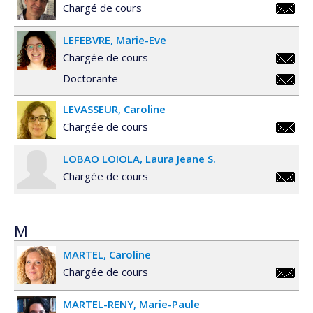
Chargé de cours
mathieu
LEFEBVRE
Marie-Eve
Chargée de cours
marie-
Doctorante
eve.lef
marie-
LEVASSEUR
Caroline
eve.lef
Chargée de cours
carolin
LOBAO LOIOLA
Laura Jeane S.
Chargée de cours
ljs.lob
M
MARTEL
Caroline
Chargée de cours
carolin
MARTEL-RENY
Marie-Paule