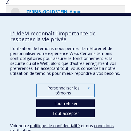
Z
ZERBIB-GOLDSTEIN
Annie
Chargée de cours
annie.g
zerbib
L’UdeM reconnaît l’importance de
respecter la vie privée
L’utilisation de témoins nous permet d’améliorer et de
Faculté des sciences de l'éducation
personnaliser votre expérience Web. Certains témoins
sont obligatoires pour assurer le fonctionnement et la
Pavillon Marie-Victorin
sécurité du site Web, alors que d’autres enregistrent vos
90, avenue Vincent-d'Indy
préférences. En acceptant tout, vous consentez à notre
utilisation de témoins pour mieux répondre à vos besoins.
Montréal (Québec) H2V 2S9
Personnaliser les
>
témoins
Tout refuser
Tout accepter
Confidentialité
Voir notre
politique de confidentialité
et nos
conditions
Conditions d’utilisation
d’utilisation
.