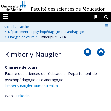
Passer
/
Faculté des sciences de l'éducation
au
contenu
Liens 
R
Menu
N
Accueil
Faculté
Département de psychopédagogie et d'andragogie
Chargés de cours
Kimberly NAUGLER
Vcard
Im
Kimberly Naugler
Chargée de cours
Faculté des sciences de l'éducation - Département de
psychopédagogie et d'andragogie
kimberly.naugler@umontreal.ca
Web :
LinkedIn