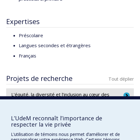
Expertises
Préscolaire
Langues secondes et étrangères
Français
Projets de recherche
Tout déplier
L’équité, la diversité et l’inclusion au cœur des
stages en formation à l’enseignement : partage
d’expériences de stagiaires
Projet de recherche au Canada / 2023 - 2024
L’UdeM reconnaît l’importance de
Chercheur principal :
Rola Koubeissy
respecter la vie privée
Co-chercheurs :
Annie Malo
,
Ariane Provencher
,
L’utilisation de témoins nous permet d’améliorer et de
Faculté des sciences de l'éducation
Kimberly Naugler
personnaliser votre expérience Web. Certains témoins