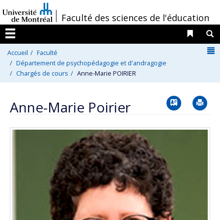
Passer
/
Faculté des sciences de l'éducation
au
contenu
Liens 
R
Menu
N
Accueil
Faculté
Département de psychopédagogie et d'andragogie
Chargés de cours
Anne-Marie POIRIER
Vcard
Im
Anne-Marie Poirier