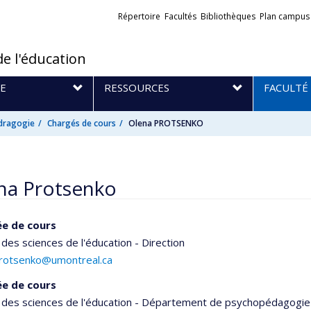
Liens
Répertoire
Facultés
Bibliothèques
Plan campus
externes
de l'éducation
E
RESSOURCES
FACULTÉ
dragogie
Chargés de cours
Olena PROTSENKO
na Protsenko
e de cours
 des sciences de l'éducation - Direction
protsenko@umontreal.ca
e de cours
 des sciences de l'éducation - Département de psychopédagogie