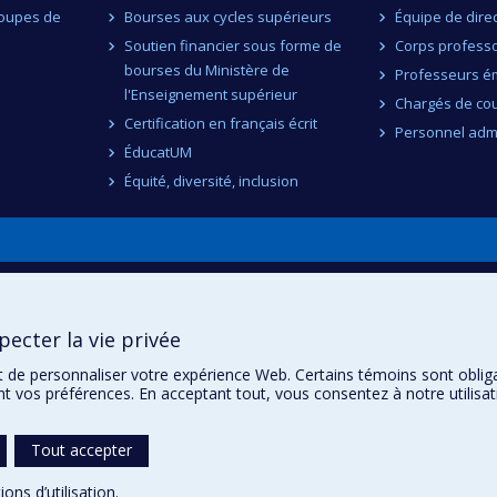
roupes de
Bourses aux cycles supérieurs
Équipe de dire
Soutien financier sous forme de
Corps professo
bourses du Ministère de
Professeurs ém
l'Enseignement supérieur
Chargés de co
Certification en français écrit
Personnel admi
ÉducatUM
Équité, diversité, inclusion
n
ecter la vie privée
t de personnaliser votre expérience Web. Certains témoins sont oblig
ent vos préférences. En acceptant tout, vous consentez à notre utili
Tout accepter
ions d’utilisation
.