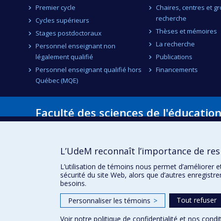
Premier cycle
Chaires, centres et g
recherche
Cycles supérieurs
Thèses et mémoires
Stages postdoctoraux
La recherche
Personnel enseignant non
légalement qualifié
Publications
Personnel enseignant qualifié hors
Financements
Québec (MQE)
Faculté des sciences de l'éducatio
Pavillon Marie-Victorin
90, avenue Vincent-d'Indy
Montréal (Québec) H2V 2S9
L’UdeM reconnaît l’importance de resp
L’utilisation de témoins nous permet d’améliorer e
sécurité du site Web, alors que d’autres enregistr
besoins.
Tout refuser
Personnaliser les témoins
>
Voir notre
politique de confidentialité
et nos
condit