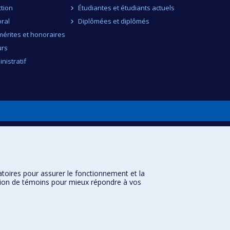
ction
Étudiantes et étudiants actuels
ral
Diplômées et diplômés
érites et honoraires
urs
nistratif
atoires pour assurer le fonctionnement et la
sation de témoins pour mieux répondre à vos