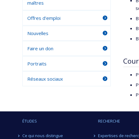
B
maîtres
s
Offres d'emploi
B
B
Nouvelles
B
Faire un don
Cour
Portraits
P
Réseaux sociaux
P
P
ÉTUDES
RECHERCHE
Ce qui nous distingue
Expertises de recher