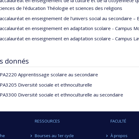
accalauréat en enseignement de la culture et de la citoyenneté 
ciences de l'éducation Théologie et sciences des religions
accalauréat en enseignement de l'univers social au secondaire – 
accalauréat en enseignement en adaptation scolaire - Campus Mo
accalauréat en enseignement en adaptation scolaire - Campus Lav
s donnés
PA2220 Apprentissage scolaire au secondaire
PA3205 Diversité sociale et ethnoculturelle
PA3300 Diversité sociale et ethnoculturelle au secondaire
RESSOURCES
FACULTÉ
che
Bourses au 1er cycle
À propos