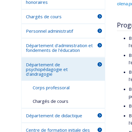
honoraires
olena.
Chargés de cours
Prog
Personnel administratif
B
Département d'administration et
l
fondements de l'éducation
B
l
Département de
psychopédagogie et
B
d'andragogie
l
Corps professoral
B
p
Chargés de cours
B
B
Département de didactique
l
Centre de formation initiale des