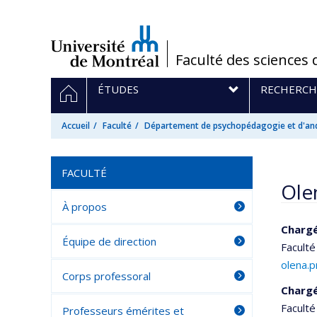
Passer
au
contenu
/
Faculté des sciences 
Navigation
ACCUEIL
ÉTUDES
RECHERCH
principale
Accueil
Faculté
Département de psychopédagogie et d'an
FACULTÉ
Ole
À propos
Chargé
Équipe de direction
Faculté
olena.
Corps professoral
Chargé
Faculté
Professeurs émérites et