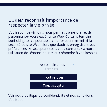
Cours donnés
EDU6656 Internat d'expérience pédagogique
L’UdeM reconnaît l’importance de
respecter la vie privée
L’utilisation de témoins nous permet d’améliorer et de
Faculté des sciences de l'éducation
personnaliser votre expérience Web. Certains témoins
sont obligatoires pour assurer le fonctionnement et la
Pavillon Marie-Victorin
sécurité du site Web, alors que d’autres enregistrent vos
préférences. En acceptant tout, vous consentez à notre
90, avenue Vincent-d'Indy
utilisation de témoins pour mieux répondre à vos besoins.
Montréal (Québec) H2V 2S9
Personnaliser les
>
témoins
Tout refuser
Tout accepter
Confidentialité
Voir notre
politique de confidentialité
et nos
conditions
Conditions d’utilisation
d’utilisation
.
Paramètres des témoins