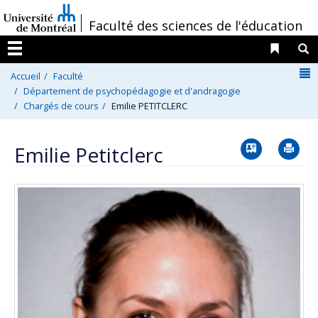
Passer
/
Faculté des sciences de l'éducation
au
contenu
Liens 
R
Menu
N
Accueil
Faculté
Département de psychopédagogie et d'andragogie
Chargés de cours
Emilie PETITCLERC
Vcard
Im
Emilie Petitclerc