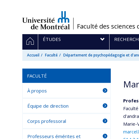
Passer
au
contenu
/
Faculté des sciences 
Navigation
ACCUEIL
ÉTUDES
RECHERCH
principale
Accueil
Faculté
Département de psychopédagogie et d'an
FACULTÉ
Mar
À propos
Profes
Équipe de direction
Faculté
d'andr
Corps professoral
Marie-V
marcel
Professeurs émérites et