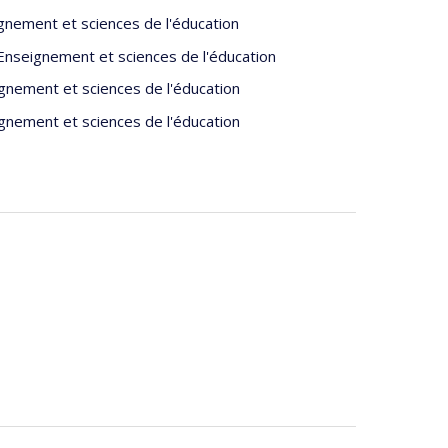
lan des connaissances théoriques, acquises en cours,
gnement et sciences de l'éducation
ples l’interpelle au regard d’une formation initiale
Enseignement et sciences de l'éducation
 des compétences professionnelles. Récemment, il
pproche énactive, l’accompagnement des stagiaires
gnement et sciences de l'éducation
a nouvelle version. Le développement de
gnement et sciences de l'éducation
t son attention. Sa sensibilité auprès des jeunes
nnement s’apparentant à leur épanouissement menant