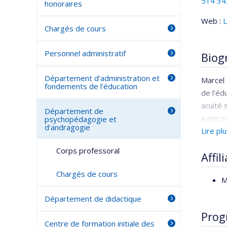
514 34
honoraires
Web :
L
Chargés de cours
Personnel administratif
Biog
Département d'administration et
Marcel
fondements de l'éducation
de l'éd
acuité 
Département de
a mis s
psychopédagogie et
d'andragogie
d’ensei
Lire pl
l'intég
Corps professoral
Affil
program
des mod
Chargés de cours
M
l'encad
profess
Département de didactique
dévelop
Prog
approc
Centre de formation initiale des