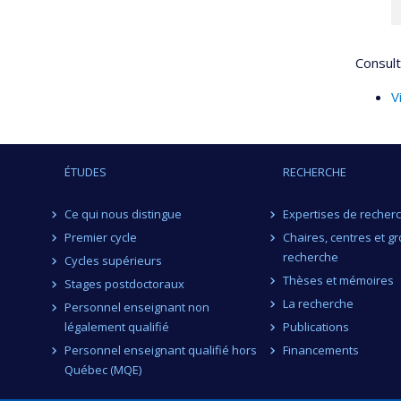
Consult
V
ÉTUDES
RECHERCHE
Ce qui nous distingue
Expertises de recher
Premier cycle
Chaires, centres et g
recherche
Cycles supérieurs
Thèses et mémoires
Stages postdoctoraux
La recherche
Personnel enseignant non
légalement qualifié
Publications
Personnel enseignant qualifié hors
Financements
Québec (MQE)