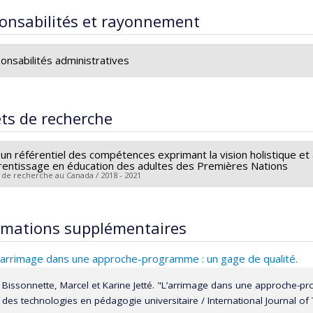
onsabilités et rayonnement
onsabilités administratives
Responsable des
stages internationaux
à la Faculté des science
ets de recherche
 un référentiel des compétences exprimant la vision holistique e
prentissage en éducation des adultes des Premières Nations
 de recherche au Canada / 2018 - 2021
heur principal :
Marie Thériault
hercheurs :
Marcel Bissonnette
,
Elizabeth Labelle
rmations supplémentaires
ces de financement :
CRSH/Conseil de recherches en sciences hu
rammes de subvention :
PV152160-Subvention Connexion
’arrimage dans une approche-programme : un gage de qualité.
Bissonnette, Marcel et Karine Jetté. "L’arrimage dans une approche-p
des technologies en pédagogie universitaire / International Journal o