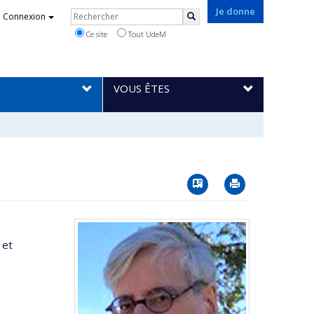
Rechercher
Je donne
Connexion
Rechercher
Ce site
Tout UdeM
VOUS ÊTES
Vcard
Imprimer
 et