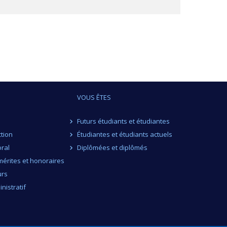
VOUS ÊTES
Futurs étudiants et étudiantes
ction
Étudiantes et étudiants actuels
ral
Diplômées et diplômés
érites et honoraires
urs
nistratif