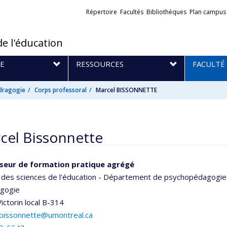
Liens
Répertoire
Facultés
Bibliothèques
Plan campus
externes
de l'éducation
E
RESSOURCES
FACULTÉ
dragogie
Corps professoral
Marcel BISSONNETTE
cel Bissonnette
seur de formation pratique agrégé
 des sciences de l'éducation - Département de psychopédagogie
agogie
ictorin
local B-314
.bissonnette@umontreal.ca