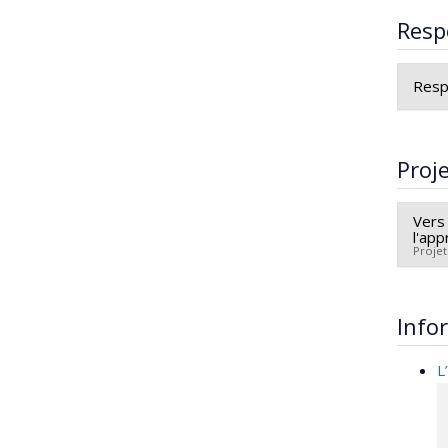
Resp
Resp
Proj
Vers
l'ap
Projet
Cherc
Co-c
Info
Sour
Prog
L