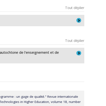
Tout déplier
s de l'éducation de l'Université de Montréal
Tout déplier
t autochtone de l'enseignement et de
maines du Canada
rogramme : un gage de qualité." Revue internationale
f Technologies in Higher Education, volume 18, number