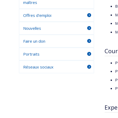
maîtres
colligé
B
mobilis
M
Offres d'emploi
des maî
ressent
M
Nouvelles
inscrit
M
l’intel
Faire un don
atteint
à la réu
Cour
Portraits
P
Réseaux sociaux
P
P
P
Expe