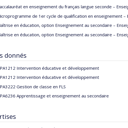
es concernant la formation pratique, l’amènent à construire un bi
accalauréat en enseignement du français langue seconde – Ensei
ées en stages. Depuis quelques années, la réalité des Premiers Peu
icroprogramme de 1er cycle de qualification en enseignement – 
tres par les autochtones, corroborant une dimension holistique
 la nécessité de reconsidérer et de recentrer au terme d’une a
aîtrise en éducation, option Enseignement au secondaire – Ensei
s au programme de maîtrise professionnelle en éducation, dans s
aîtrise en éducation, option Enseignement au secondaire – Ensei
ligence artificielle au service de l’encadrement universitaire retien
s du Syndrome Gilles de la Tourette suscite chez lui un questio
ssite en milieu scolaire.
s donnés
PA1212 Intervention éducative et développement
PA1212 Intervention éducative et développement
PA3222 Gestion de classe en FLS
PA6236 Apprentissage et enseignement au secondaire
rtises