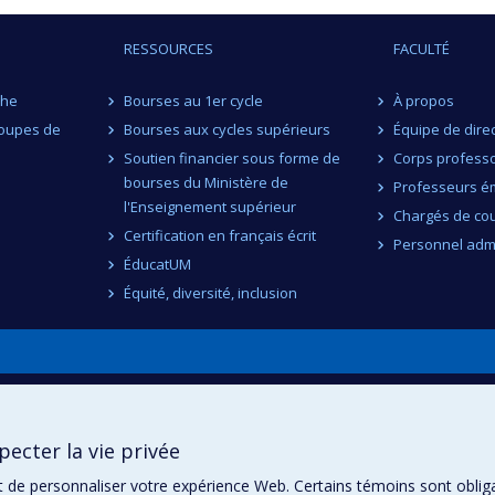
RESSOURCES
FACULTÉ
che
Bourses au 1er cycle
À propos
roupes de
Bourses aux cycles supérieurs
Équipe de dire
Soutien financier sous forme de
Corps professo
bourses du Ministère de
Professeurs ém
l'Enseignement supérieur
Chargés de co
Certification en français écrit
Personnel admi
ÉducatUM
Équité, diversité, inclusion
n
ecter la vie privée
t de personnaliser votre expérience Web. Certains témoins sont oblig