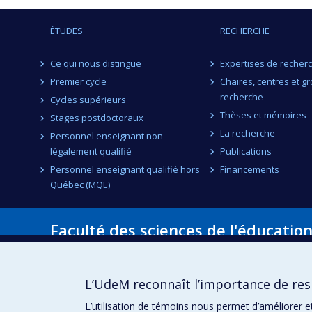
ÉTUDES
RECHERCHE
Ce qui nous distingue
Expertises de recher
Premier cycle
Chaires, centres et g
recherche
Cycles supérieurs
Thèses et mémoires
Stages postdoctoraux
La recherche
Personnel enseignant non
légalement qualifié
Publications
Personnel enseignant qualifié hors
Financements
Québec (MQE)
Faculté des sciences de l'éducatio
Pavillon Marie-Victorin
90, avenue Vincent-d'Indy
Montréal (Québec) H2V 2S9
L’UdeM reconnaît l’importance de resp
L’utilisation de témoins nous permet d’améliorer e