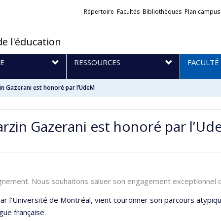
Liens
Répertoire
Facultés
Bibliothèques
Plan campus
externes
de l'éducation
E
RESSOURCES
FACULTÉ
zin Gazerani est honoré par l’UdeM
Farzin Gazerani est honoré par l’U
seignement. Nous souhaitons saluer son engagement exceptionnel 
r l’Université de Montréal, vient couronner son parcours atypiqu
gue française.