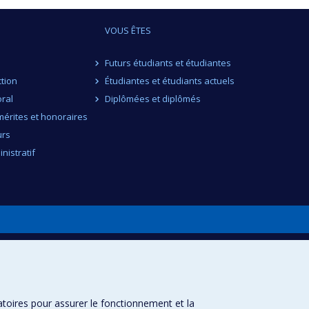
VOUS ÊTES
Futurs étudiants et étudiantes
ction
Étudiantes et étudiants actuels
ral
Diplômées et diplômés
érites et honoraires
urs
nistratif
atoires pour assurer le fonctionnement et la