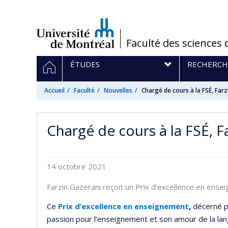
Passer
au
contenu
/
Faculté des sciences 
Navigation
ACCUEIL
ÉTUDES
RECHERCH
principale
Accueil
Faculté
Nouvelles
Chargé de cours à la FSÉ, Far
Chargé de cours à la FSÉ, 
14 octobre 2021
Farzin Gazerani reçoit un Prix d’excellence en en
Ce
Prix d’excellence en enseignement
,
décerné pa
passion pour l’enseignement et son amour de la lan