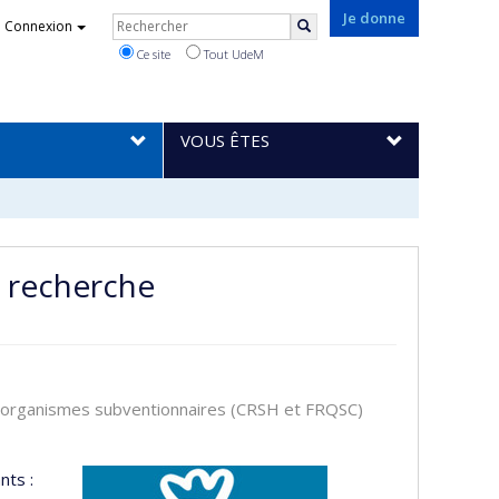
Rechercher
Je donne
Connexion
Rechercher
Ce site
Tout UdeM
VOUS ÊTES
e recherche
s organismes subventionnaires (CRSH et FRQSC)
nts :