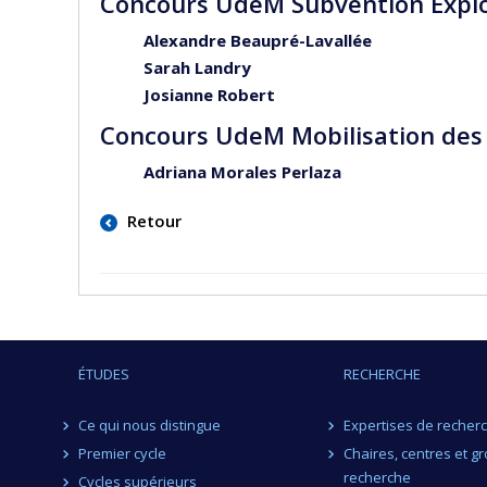
Concours UdeM Subvention Explo
Alexandre Beaupré-Lavallée
Sarah Landry
Josianne Robert
Concours UdeM Mobilisation des
Adriana Morales Perlaza
Retour
ÉTUDES
RECHERCHE
Ce qui nous distingue
Expertises de recher
Premier cycle
Chaires, centres et g
recherche
Cycles supérieurs