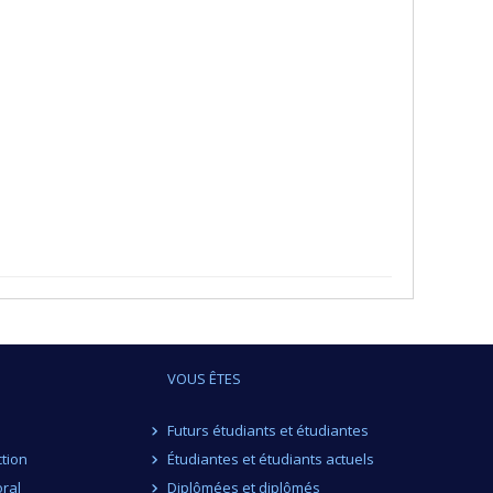
VOUS ÊTES
Futurs étudiants et étudiantes
ction
Étudiantes et étudiants actuels
ral
Diplômées et diplômés