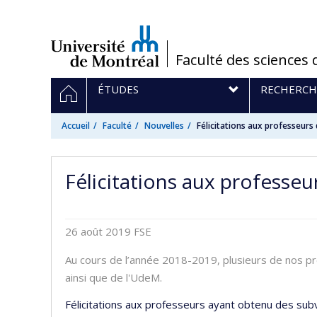
Passer
au
contenu
/
Faculté des sciences 
Navigation
ACCUEIL
ÉTUDES
RECHERCH
principale
Accueil
Faculté
Nouvelles
Félicitations aux professeurs
Félicitations aux professe
26 août 2019
FSE
Au cours de l’année 2018-2019, plusieurs de nos 
ainsi que de l'UdeM.
Félicitations aux professeurs ayant obtenu des subv