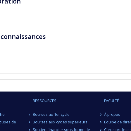
ration
 connaissances
RESSOURCES
FACULTÉ
che
Bourses au 1er cycle
À propos
roupes de
Bourses aux cycles supérieurs
Équipe de dire
Soutien financier sous forme de
Corps professo