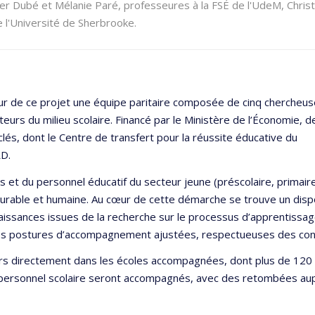
r Dubé et Mélanie Paré, professeures à la FSÉ de l'UdeM, Christ
 l'Université de Sherbrooke.
tour de ce projet une équipe paritaire composée de cinq chercheu
ateurs du milieu scolaire. Financé par le Ministère de l’Économie, d
s clés, dont le Centre de transfert pour la réussite éducative du
D.
es et du personnel éducatif du secteur jeune (préscolaire, primai
durable et humaine. Au cœur de cette démarche se trouve un dis
nnaissances issues de la recherche sur le processus d’apprentiss
es postures d’accompagnement ajustées, respectueuses des conte
s directement dans les écoles accompagnées, dont plus de 120 00
rsonnel scolaire seront accompagnés, avec des retombées auprè