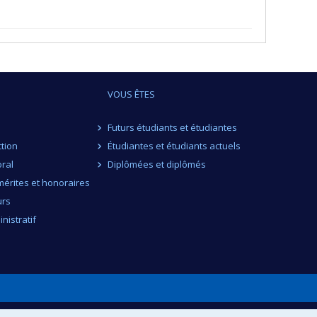
VOUS ÊTES
Futurs étudiants et étudiantes
ction
Étudiantes et étudiants actuels
ral
Diplômées et diplômés
érites et honoraires
urs
nistratif