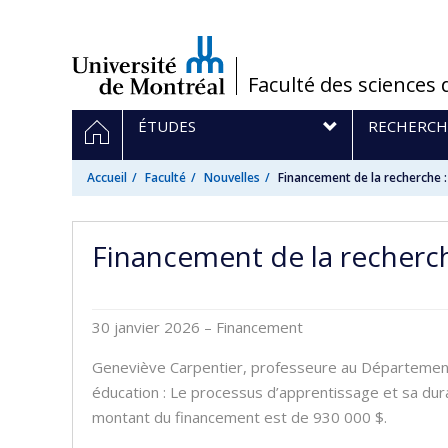
Passer
au
contenu
/
Faculté des sciences 
Navigation
ACCUEIL
ÉTUDES
RECHERCH
principale
Accueil
Faculté
Nouvelles
Financement de la recherche :
Financement de la recherche
30 janvier 2026
– Financement
Geneviève Carpentier, professeure au Département 
éducation : Le processus d’apprentissage et sa dura
montant du financement est de 930 000 $.