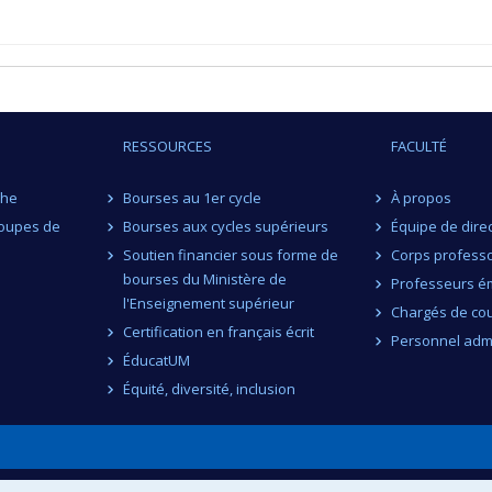
RESSOURCES
FACULTÉ
che
Bourses au 1er cycle
À propos
roupes de
Bourses aux cycles supérieurs
Équipe de dire
Soutien financier sous forme de
Corps professo
bourses du Ministère de
Professeurs ém
l'Enseignement supérieur
Chargés de co
Certification en français écrit
Personnel admi
ÉducatUM
Équité, diversité, inclusion
n