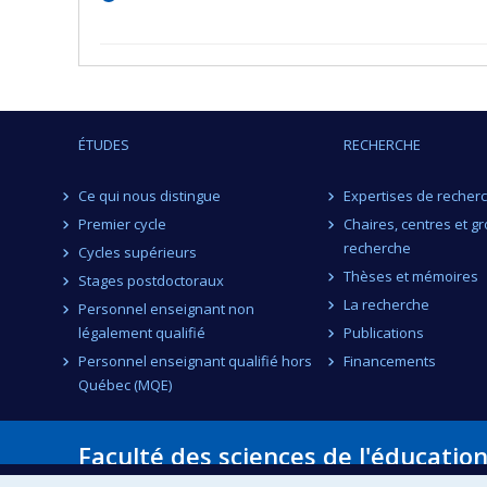
ÉTUDES
RECHERCHE
Ce qui nous distingue
Expertises de recher
Premier cycle
Chaires, centres et g
recherche
Cycles supérieurs
Thèses et mémoires
Stages postdoctoraux
La recherche
Personnel enseignant non
légalement qualifié
Publications
Personnel enseignant qualifié hors
Financements
Québec (MQE)
Faculté des sciences de l'éducatio