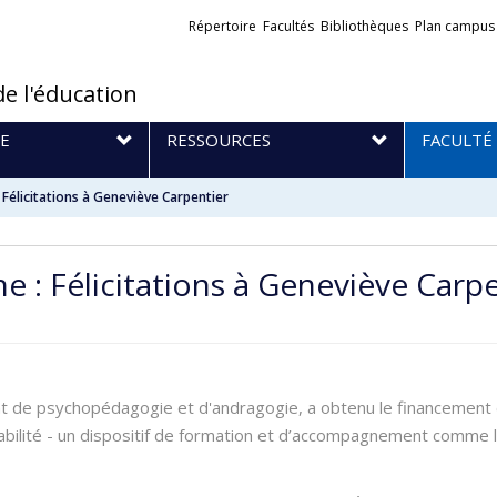
Liens
Répertoire
Facultés
Bibliothèques
Plan campus
externes
de l'éducation
E
RESSOURCES
FACULTÉ
 Félicitations à Geneviève Carpentier
 : Félicitations à Geneviève Carp
de psychopédagogie et d'andragogie, a obtenu le financement d’
bilité - un dispositif de formation et d’accompagnement comme le