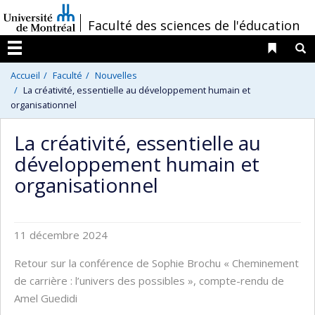
Passer
/
Faculté des sciences de l'éducation
au
contenu
Liens 
R
Menu
Accueil
Faculté
Nouvelles
La créativité, essentielle au développement humain et
organisationnel
La créativité, essentielle au
développement humain et
organisationnel
11 décembre 2024
Retour sur la conférence de Sophie Brochu « Cheminement
de carrière : l’univers des possibles », compte-rendu de
Amel Guedidi