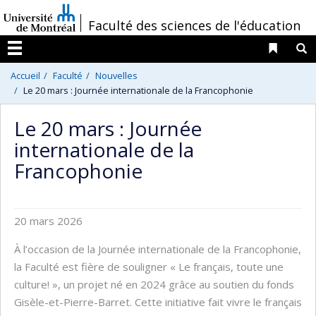
Passer
/
Faculté des sciences de l'éducation
au
contenu
Liens 
R
Menu
Accueil
Faculté
Nouvelles
Le 20 mars : Journée internationale de la Francophonie
Le 20 mars : Journée
internationale de la
Francophonie
20 mars 2026
À l’occasion de la Journée internationale de la Francophonie,
la Faculté est fière de souligner « Le français, toute une
culture! », un projet né en 2024 grâce au soutien du fonds
Gisèle-et-Pierre-Barret. Cette initiative fait vivre le français