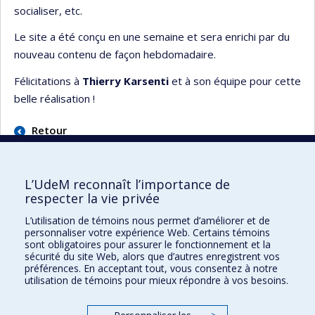
socialiser, etc.
Le site a été conçu en une semaine et sera enrichi par du
nouveau contenu de façon hebdomadaire.
Félicitations à
Thierry Karsenti
et à son équipe pour cette
belle réalisation !
Retour
L’UdeM reconnaît l’importance de
respecter la vie privée
L’utilisation de témoins nous permet d’améliorer et de
Faculté des sciences de l'éducation
personnaliser votre expérience Web. Certains témoins
sont obligatoires pour assurer le fonctionnement et la
Pavillon Marie-Victorin
sécurité du site Web, alors que d’autres enregistrent vos
90, avenue Vincent-d'Indy
préférences. En acceptant tout, vous consentez à notre
utilisation de témoins pour mieux répondre à vos besoins.
Montréal (Québec) H2V 2S9