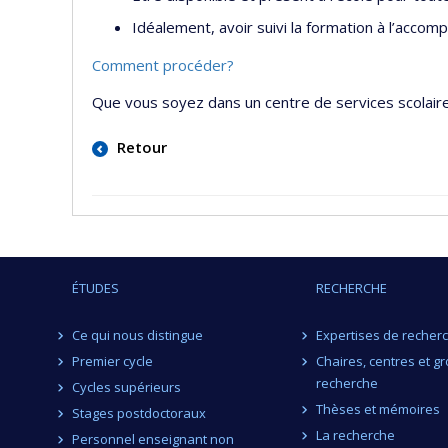
Idéalement, avoir suivi la formation à l’acc
Comment procéder?
Que vous soyez dans un centre de services scolair
Retour
ÉTUDES
RECHERCHE
Ce qui nous distingue
Expertises de recher
Premier cycle
Chaires, centres et g
recherche
Cycles supérieurs
Thèses et mémoires
Stages postdoctoraux
La recherche
Personnel enseignant non