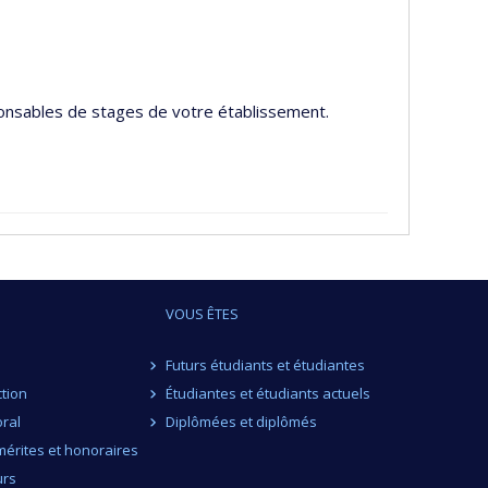
ponsables de stages de votre établissement.
VOUS ÊTES
Futurs étudiants et étudiantes
ction
Étudiantes et étudiants actuels
ral
Diplômées et diplômés
érites et honoraires
urs