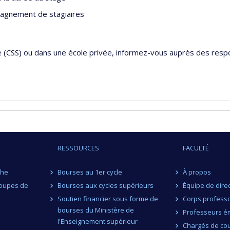
ompagnement de stagiaires
e (CSS) ou dans une école privée, informez-vous auprès des res
RESSOURCES
FACULTÉ
che
Bourses au 1er cycle
À propos
roupes de
Bourses aux cycles supérieurs
Équipe de dire
Soutien financier sous forme de
Corps professo
bourses du Ministère de
Professeurs ém
l'Enseignement supérieur
Chargés de co