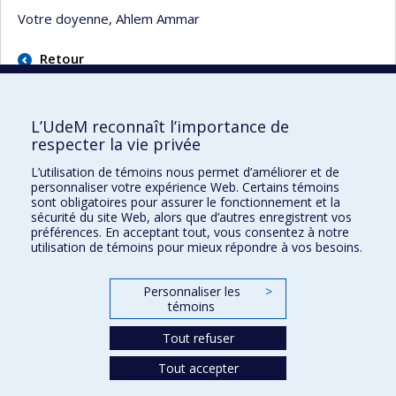
Votre doyenne, Ahlem Ammar
Retour
L’UdeM reconnaît l’importance de
respecter la vie privée
L’utilisation de témoins nous permet d’améliorer et de
Faculté des sciences de l'éducation
personnaliser votre expérience Web. Certains témoins
sont obligatoires pour assurer le fonctionnement et la
Pavillon Marie-Victorin
sécurité du site Web, alors que d’autres enregistrent vos
90, avenue Vincent-d'Indy
préférences. En acceptant tout, vous consentez à notre
utilisation de témoins pour mieux répondre à vos besoins.
Montréal (Québec) H2V 2S9
Personnaliser les
>
témoins
Tout refuser
Tout accepter
Confidentialité