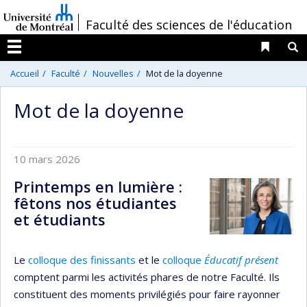
Passer
/
Faculté des sciences de l'éducation
au
contenu
Liens 
R
Menu
Accueil
Faculté
Nouvelles
Mot de la doyenne
Mot de la doyenne
10 mars 2026
Printemps en lumière :
fêtons nos étudiantes
et étudiants
Le
colloque des finissants
et le
colloque
Éducatif présent
comptent parmi les activités phares de notre Faculté. Ils
constituent des moments privilégiés pour faire rayonner