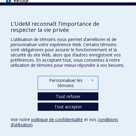
Retour
L’UdeM reconnaît l’importance de
respecter la vie privée
L’utilisation de témoins nous permet d’améliorer et de
Faculté des sciences de l'éducation
personnaliser votre expérience Web. Certains témoins
sont obligatoires pour assurer le fonctionnement et la
Pavillon Marie-Victorin
sécurité du site Web, alors que d’autres enregistrent vos
90, avenue Vincent-d'Indy
préférences. En acceptant tout, vous consentez à notre
utilisation de témoins pour mieux répondre à vos besoins.
Montréal (Québec) H2V 2S9
Personnaliser les
>
témoins
Tout refuser
Tout accepter
Confidentialité
Voir notre
politique de confidentialité
et nos
conditions
Conditions d’utilisation
d’utilisation
.
Paramètres des témoins
Université de