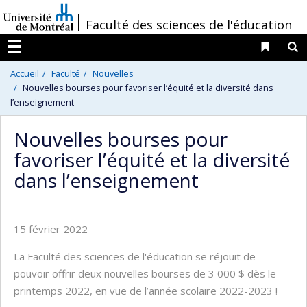
Passer
/
Faculté des sciences de l'éducation
au
contenu
Liens 
R
Menu
Accueil
Faculté
Nouvelles
Nouvelles bourses pour favoriser l’équité et la diversité dans
l’enseignement
Nouvelles bourses pour
favoriser l’équité et la diversité
dans l’enseignement
15 février 2022
La Faculté des sciences de l'éducation se réjouit de
pouvoir offrir deux nouvelles bourses de 3 000 $ dès le
printemps 2022, en vue de l’année scolaire 2022-2023 !