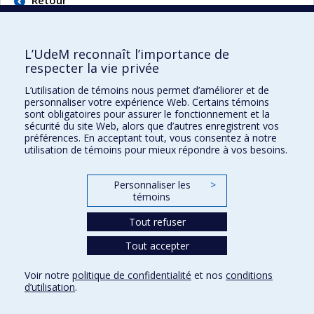
Retour
L’UdeM reconnaît l’importance de
respecter la vie privée
L’utilisation de témoins nous permet d’améliorer et de
Faculté des sciences de l'éducation
personnaliser votre expérience Web. Certains témoins
sont obligatoires pour assurer le fonctionnement et la
Pavillon Marie-Victorin
sécurité du site Web, alors que d’autres enregistrent vos
90, avenue Vincent-d'Indy
préférences. En acceptant tout, vous consentez à notre
utilisation de témoins pour mieux répondre à vos besoins.
Montréal (Québec) H2V 2S9
Personnaliser les
>
témoins
Tout refuser
Tout accepter
Confidentialité
Voir notre
politique de confidentialité
et nos
conditions
Conditions d’utilisation
d’utilisation
.
Paramètres des témoins
Université de