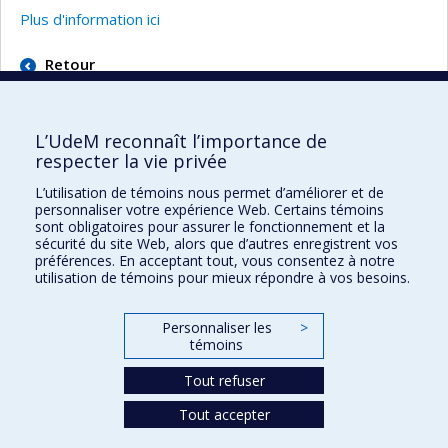
Plus d'information ici
Retour
L’UdeM reconnaît l’importance de
respecter la vie privée
L’utilisation de témoins nous permet d’améliorer et de
Faculté des sciences de l'éducation
personnaliser votre expérience Web. Certains témoins
sont obligatoires pour assurer le fonctionnement et la
Pavillon Marie-Victorin
sécurité du site Web, alors que d’autres enregistrent vos
90, avenue Vincent-d'Indy
préférences. En acceptant tout, vous consentez à notre
utilisation de témoins pour mieux répondre à vos besoins.
Montréal (Québec) H2V 2S9
Personnaliser les
>
témoins
Tout refuser
Tout accepter
Confidentialité