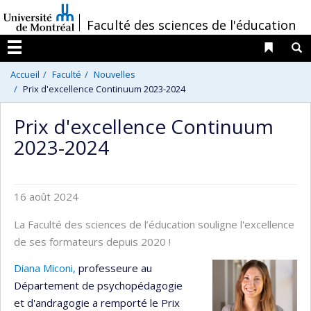
Passer
/
Faculté des sciences de l'éducation
au
contenu
Liens 
R
Menu
Accueil
Faculté
Nouvelles
Prix d'excellence Continuum 2023-2024
Prix d'excellence Continuum
2023-2024
16 août 2024
La Faculté des sciences de l’éducation souligne l'excellence
de ses formateurs depuis 2020 !
Diana Miconi,
professeure au
Département de psychopédagogie
et d'andragogie a remporté le Prix