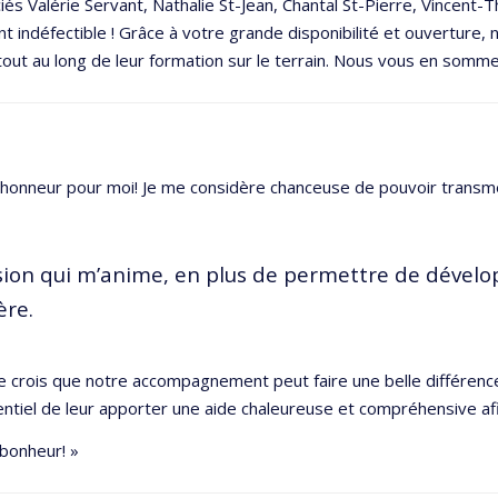
ciés Valérie Servant, Nathalie St-Jean, Chantal St-Pierre, Vince
t indéfectible ! Grâce à votre grande disponibilité et ouverture,
tout au long de leur formation sur le terrain. Nous vous en somm
un honneur pour moi! Je me considère chanceuse de pouvoir trans
ssion qui m’anime, en plus de permettre de dével
ère.
e crois que notre accompagnement peut faire une belle différence 
ntiel de leur apporter une aide chaleureuse et compréhensive afi
 bonheur! »