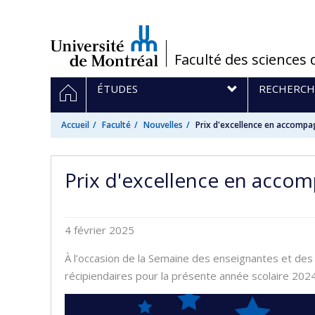
Passer
au
contenu
/
Faculté des sciences 
Navigation
ACCUEIL
ÉTUDES
RECHERCH
principale
Accueil
Faculté
Nouvelles
Prix d'excellence en accomp
Prix d'excellence en acco
4 février 2025
À l’occasion de la Semaine des enseignantes et des 
récipiendaires pour la présente année scolaire 202