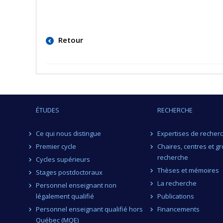
Retour
ÉTUDES
RECHERCHE
Ce qui nous distingue
Expertises de recher
Premier cycle
Chaires, centres et g
recherche
Cycles supérieurs
Thèses et mémoires
Stages postdoctoraux
La recherche
Personnel enseignant non
légalement qualifié
Publications
Personnel enseignant qualifié hors
Financements
Québec (MQE)