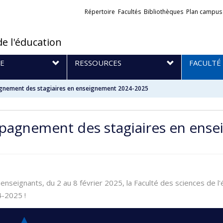
Liens
Répertoire
Facultés
Bibliothèques
Plan campus
externes
de l'éducation
E
RESSOURCES
FACULTÉ
agnement des stagiaires en enseignement 2024-2025
mpagnement des stagiaires en ens
enseignants, du 2 au 8 février 2025, la Faculté des sciences de l
4-2025 !