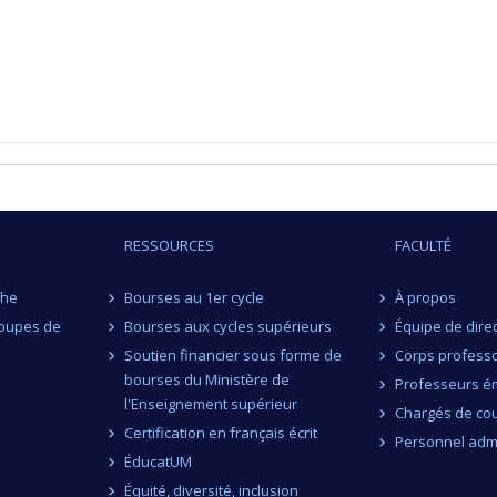
RESSOURCES
FACULTÉ
che
Bourses au 1er cycle
À propos
roupes de
Bourses aux cycles supérieurs
Équipe de dire
Soutien financier sous forme de
Corps professo
bourses du Ministère de
Professeurs ém
l'Enseignement supérieur
Chargés de co
Certification en français écrit
Personnel admi
ÉducatUM
Équité, diversité, inclusion