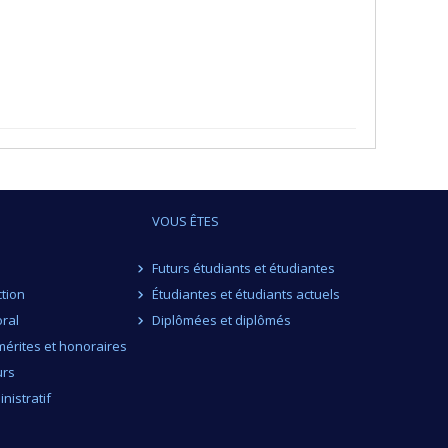
VOUS ÊTES
Futurs étudiants et étudiantes
ction
Étudiantes et étudiants actuels
ral
Diplômées et diplômés
érites et honoraires
urs
nistratif