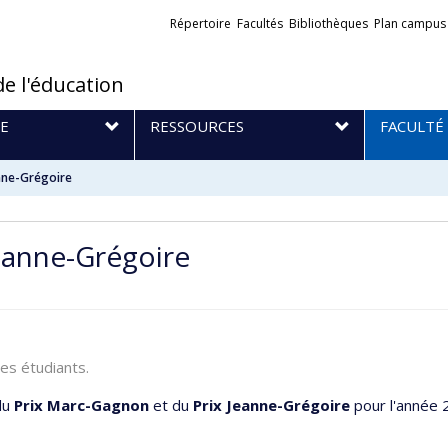
Liens
Répertoire
Facultés
Bibliothèques
Plan campus
externes
de l'éducation
E
RESSOURCES
FACULTÉ
nne-Grégoire
eanne-Grégoire
ses étudiants.
 du
Prix Marc-Gagnon
et du
Prix Jeanne-Grégoire
pour l'année