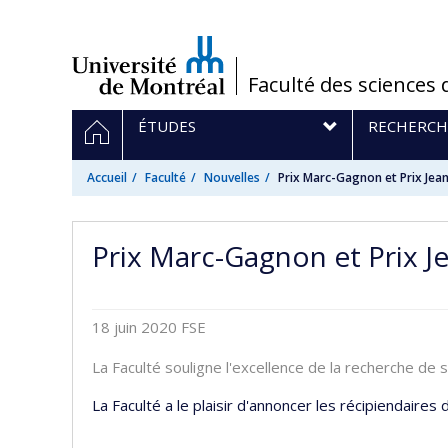
Passer
au
contenu
/
Faculté des sciences 
Navigation
ACCUEIL
ÉTUDES
RECHERCH
principale
Accueil
Faculté
Nouvelles
Prix Marc-Gagnon et Prix Jea
Prix Marc-Gagnon et Prix J
18 juin 2020
FSE
La Faculté souligne l'excellence de la recherche de 
La Faculté a le plaisir d'annoncer les récipiendaires