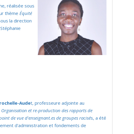
he, réalisée sous
pour thème
Équité
ous la direction
 Stéphanie
arochelle-Aude
t, professeure adjointe au
e
Organisation et re-production des rapports de
point de vue d'enseignant.es de groupes racisé
s, a été
tement d'administration et fondements de