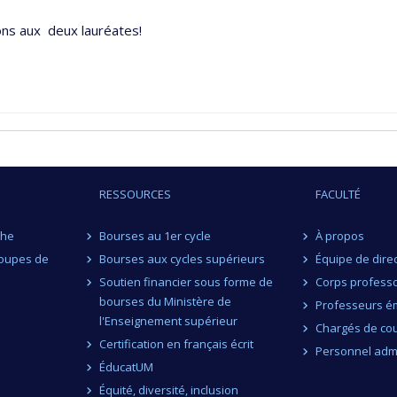
ions aux deux lauréates!
RESSOURCES
FACULTÉ
che
Bourses au 1er cycle
À propos
roupes de
Bourses aux cycles supérieurs
Équipe de dire
Soutien financier sous forme de
Corps professo
bourses du Ministère de
Professeurs ém
l'Enseignement supérieur
Chargés de co
Certification en français écrit
Personnel admi
ÉducatUM
Équité, diversité, inclusion