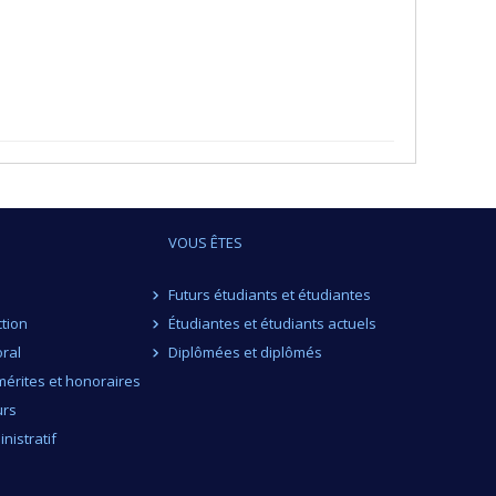
VOUS ÊTES
Futurs étudiants et étudiantes
ction
Étudiantes et étudiants actuels
ral
Diplômées et diplômés
érites et honoraires
urs
nistratif