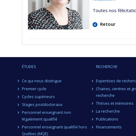
Toutes nos félicitat
Retour
ÉTUDES
RECHERCHE
Ce qui nous distingue
Expertises de recher
Premier cycle
Chaires, centres et g
recherche
Cycles supérieurs
Thèses et mémoires
Stages postdoctoraux
La recherche
Personnel enseignant non
légalement qualifié
Publications
Personnel enseignant qualifié hors
Financements
Québec (MQE)