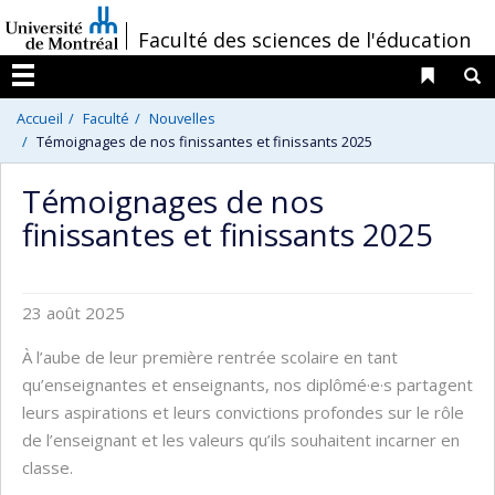
Passer
/
Faculté des sciences de l'éducation
au
contenu
Liens 
R
Menu
Accueil
Faculté
Nouvelles
Témoignages de nos finissantes et finissants 2025
Témoignages de nos
finissantes et finissants 2025
23 août 2025
À l’aube de leur première rentrée scolaire en tant
qu’enseignantes et enseignants, nos diplômé·e·s partagent
leurs aspirations et leurs convictions profondes sur le rôle
de l’enseignant et les valeurs qu’ils souhaitent incarner en
classe.