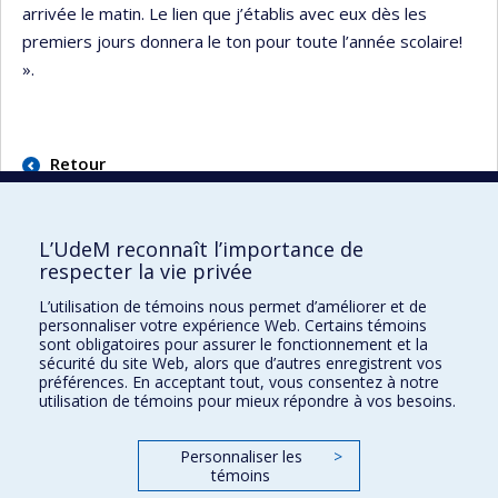
arrivée le matin. Le lien que j’établis avec eux dès les
premiers jours donnera le ton pour toute l’année scolaire!
».
Retour
L’UdeM reconnaît l’importance de
respecter la vie privée
L’utilisation de témoins nous permet d’améliorer et de
Faculté des sciences de l'éducation
personnaliser votre expérience Web. Certains témoins
sont obligatoires pour assurer le fonctionnement et la
Pavillon Marie-Victorin
sécurité du site Web, alors que d’autres enregistrent vos
préférences. En acceptant tout, vous consentez à notre
90, avenue Vincent-d'Indy
utilisation de témoins pour mieux répondre à vos besoins.
Montréal (Québec) H2V 2S9
Personnaliser les
>
témoins