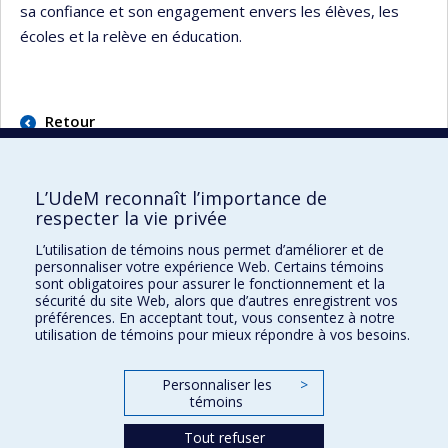
sa confiance et son engagement envers les élèves, les
écoles et la relève en éducation.
Retour
L’UdeM reconnaît l’importance de
respecter la vie privée
L’utilisation de témoins nous permet d’améliorer et de
Faculté des sciences de l'éducation
personnaliser votre expérience Web. Certains témoins
sont obligatoires pour assurer le fonctionnement et la
Pavillon Marie-Victorin
sécurité du site Web, alors que d’autres enregistrent vos
90, avenue Vincent-d'Indy
préférences. En acceptant tout, vous consentez à notre
utilisation de témoins pour mieux répondre à vos besoins.
Montréal (Québec) H2V 2S9
Personnaliser les
>
témoins
Tout refuser