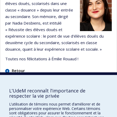
élèves doués, scolarisés dans une
classe « douance » depuis leur entrée
au secondaire. Son mémoire, dirigé
par Nadia Desbiens, est intitulé
« Réussite des élèves doués et
expérience scolaire : le point de vue d’élèves doués du
deuxième cycle du secondaire, scolarisés en classe
douance, quant à leur expérience scolaire et sociale. »
Toutes nos félicitations à Émilie Rouaud !
Retour
L’UdeM reconnaît l’importance de
respecter la vie privée
L’utilisation de témoins nous permet d’améliorer et de
Faculté des sciences de l'éducation
personnaliser votre expérience Web. Certains témoins
sont obligatoires pour assurer le fonctionnement et la
Pavillon Marie-Victorin