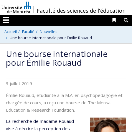
Passer
/
Faculté des sciences de l'éducation
au
contenu
Liens 
R
Menu
Accueil
Faculté
Nouvelles
Une bourse internationale pour Émilie Rouaud
Une bourse internationale
pour Émilie Rouaud
3 juillet 2019
Émilie Rouaud, étudiante à la M.A. en psychopédagogie et
chargée de cours, a reçu une bourse de The Mensa
Education & Research Foundation.
La recherche de madame Rouaud
vise à décrire la perception des