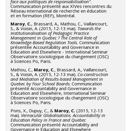
face aux politiques de responsabilisation"
.
Communication présenté aux XIVes rencontres du
Réseau international de recherche en éducation
et en formation (REF), Montréal.
Maroy
,
C.
, Brassard, A., Mathou, C., Vaillancourt,
S., & Voisin, A. (2015, 12-13 mai).
Towards the
Institutionalisation of Pedagogic Practice
Management in Quebec ? The Central Role of
Knowledge-Based Regulation Tools.
Communication
présentée Accountability and Governance in
Education and Elsewhere - International Seminar
Observatoire sociologique du changement (OSC)
à Sciences Po, Paris.
Mathou, C.,
Maroy, C
., Brassard, A., Vaillancourt,
S., & Voisin, A. (2015, 12-13 mai).
Co-construction
and Mediation of Results-based Management in
Quebec by Four School Boards
. Communication
présenté Accountability and Governance in
Education and Elsewhere, International Seminar
Observatoire sociologique du changement (OSC)
à Sciences Po, Paris.
Pons, X., Dupuy, C., &
Maroy, C.
(2015, 12-13
mai).
Vernacular Globalisations. Accountability in
Education Policy in France and Quebec
Communication présenté Accountability and
Governance in Education and Elsewhere