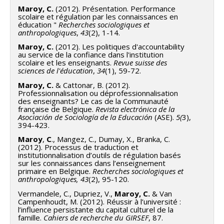
Maroy, C.
(2012). Présentation. Performance
scolaire et régulation par les connaissances en
éducation "
Recherches sociologiques et
anthropologiques
,
43
(2), 1-14.
Maroy, C.
(2012). Les politiques d'accountability
au service de la confiance dans l'institution
scolaire et les enseignants.
Revue suisse des
sciences de l'éducation
,
34
(1), 59-72.
Maroy, C.
& Cattonar, B. (2012).
Professionnalisation ou déprofessionnalisation
des enseignants? Le cas de la Communauté
française de Belgique.
Revista electrónica de la
Asociación de Sociología de la Educación
(ASE).
5(
3),
394-423.
Maroy
,
C
., Mangez, C., Dumay, X., Branka, C.
(2012). Processus de traduction et
institutionnalisation d’outils de régulation basés
sur les connaissances dans l’enseignement
primaire en Belgique.
Recherches sociologiques et
anthropologiques,
43
(2), 95-120.
Vermandele, C., Dupriez, V.,
Maroy, C.
& Van
Campenhoudt, M. (2012). Réussir à l’université :
l’influence persistante du capital culturel de la
famille.
Cahiers de recherche du GIRSEF
, 87.