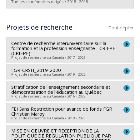
Thèses et mémoires dirigés / 2018 - 2018
Diplômé(e) :
Mathou, Cécile
Cycle :
Doctorat
Projets de recherche
Tout déplier
Diplôme obtenu :
Ph. D.
Lien vers le document dans Papyrus
Centre de recherche interuniversitaire sur la
formation et la profession enseignante - CRIFPE
(CRIFPE)
Projet de recherche au Canada / 2017 - 2025
FGR-CRSH_2019-2020
Chercheur principal :
Maurice Tardif (In memoriam)
,
Projet de recherche au Canada / 2019 - 2022
Thierry Karsenti
,
Marc André Éthier
,
Marie-Odile
Magnan
Stratification de l'enseignement secondaire et
Chercheur principal :
Christian Maroy
démocratisation de l'éducation au Québec
Co-chercheurs :
Michel Janosz
,
Colette Gervais
,
Sources de financement :
CRSH/Conseil de recherches
Projet de recherche au Canada / 2016 - 2022
Christian Maroy
,
Claude Lessard
,
Serge J. Larivée
,
en sciences humaines du Canada
FEI Sans Restriction pour avance de fonds FGR
Chercheur principal :
Pierre Canisius Kamanzi
Annie Malo
,
Joëlle Morrissette
,
Martial Dembélé
,
Programmes de subvention :
PVXXXXXX-FGR –
Christian Maroy
Co-chercheurs :
Christian Maroy
Marie Thériault
,
Bruno Poellhuber
,
Cecilia Borges
,
Subvention de recherche institutionnelle
Projet de recherche au Canada / 2019 - 2020
Sources de financement :
CRSH/Conseil de recherches
Michel Lepage
,
Francisco A. Loiola
,
Pierre Canisius
MISE EN OEUVRE ET RECEPTION DE LA
Chercheur principal :
Christian Maroy
en sciences humaines du Canada
Kamanzi
,
Alexandre Lanoix
,
Adriana Morales-Perlaza
,
POLITIQUE DE REGULATION PUBLIQUE PAR
Sources de financement :
Université de Montréal