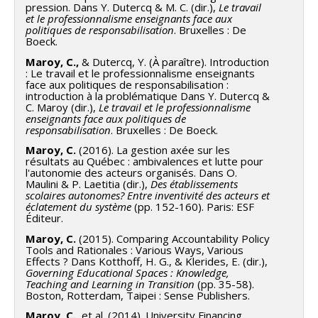
pression. Dans Y. Dutercq & M. C. (dir.),
Le travail
et le professionnalisme enseignants face aux
politiques de responsabilisation
. Bruxelles : De
Boeck.
Maroy, C.,
& Dutercq, Y. (À paraître). Introduction
: Le travail et le professionnalisme enseignants
face aux politiques de responsabilisation :
introduction à la problématique Dans Y. Dutercq &
C. Maroy (dir.),
Le travail et le professionnalisme
enseignants face aux politiques de
responsabilisation
. Bruxelles : De Boeck.
Maroy, C.
(2016). La gestion axée sur les
résultats au Québec : ambivalences et lutte pour
l'autonomie des acteurs organisés. Dans O.
Maulini & P. Laetitia (dir.),
Des établissements
scolaires autonomes? Entre inventivité des acteurs et
éclatement du système
(pp. 152-160). Paris: ESF
Éditeur.
Maroy, C.
(2015). Comparing Accountability Policy
Tools and Rationales : Various Ways, Various
Effects ? Dans Kotthoff, H. G., & Klerides, E. (dir.),
Governing Educational Spaces : Knowledge,
Teaching and Learning in Transition
(pp. 35-58).
Boston, Rotterdam, Taipei : Sense Publishers.
Maroy, C.,
et al. (2014). University Financing