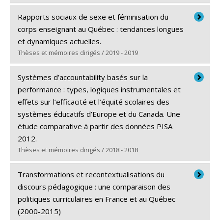
Diplômé(e) :
Kerdine, Halima
Rapports sociaux de sexe et féminisation du
Cycle :
Maîtrise
corps enseignant au Québec : tendances longues
Diplôme obtenu :
M. Sc.
et dynamiques actuelles.
Lien vers le document dans Papyrus
Thèses et mémoires dirigés / 2019 - 2019
Diplômé(e) :
Lamarre, Simon
Systèmes d’accountability basés sur la
Cycle :
Doctorat
performance : types, logiques instrumentales et
Diplôme obtenu :
Ph. D.
effets sur l’efficacité et l’équité scolaires des
Lien vers le document dans Papyrus
systèmes éducatifs d’Europe et du Canada. Une
étude comparative à partir des données PISA
2012.
Thèses et mémoires dirigés / 2018 - 2018
Diplômé(e) :
Voisin, Annelise
Transformations et recontextualisations du
Cycle :
Doctorat
discours pédagogique : une comparaison des
Diplôme obtenu :
Ph. D.
politiques curriculaires en France et au Québec
Lien vers le document dans Papyrus
(2000-2015)