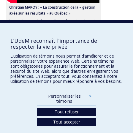
Christian MAROY : « La construction de la « gestion
axée sur les résultats » au Québec »
La construction de la « gestion axée sur les résultats
» au Québec : récits et trajectoire de la politique.
L’UdeM reconnaît l’importance de
respecter la vie privée
Consultez cette fiche sur :
L’utilisation de témoins nous permet d’améliorer et de
personnaliser votre expérience Web. Certains témoins
Répertoire des experts à l’intention des médias
sont obligatoires pour assurer le fonctionnement et la
sécurité du site Web, alors que d’autres enregistrent vos
préférences. En acceptant tout, vous consentez à notre
utilisation de témoins pour mieux répondre à vos besoins.
Faculté des sciences de l'éducation
Personnaliser les
>
Pavillon Marie-Victorin
témoins
90, avenue Vincent-d'Indy
Montréal (Québec) H2V 2S9
Tout refuser
Tout accepter