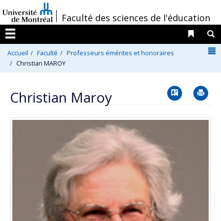
Passer
/
Faculté des sciences de l'éducation
au
contenu
Liens 
R
Menu
N
Accueil
Faculté
Professeurs émérites et honoraires
Christian MAROY
Vcard
Im
Christian Maroy