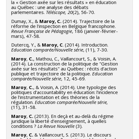
la « Gestion axée sur les résultats » en éducation
au Québec : une analyse des débats
parlementaires.
Téléscope, 20
(2), 56-70.
Dumay, X., &
Maroy, C.
(2014). Trajectoire de la
réforme de l'inspection en Belgique francophone.
Revue Française de Pédagogie
, 186 (janvier-février-
mars), 47-58.
Dutercq, Y., &
Maroy, C
. (2014). Introduction.
Education comparée/Nouvelle série
, (11), 7-30.
Maroy
,
C.
, Mathou, C., Vaillancourt, S., & Voisin, A.
(2014). La construction de la politique de "Gestion
axée sur les résultats" au Québec : récits d'action
publique et trajectoire de la politique.
Education
comparée/Nouvelle série
, 12, 45-69.
Maroy
,
C.
, & Voisin, A. (2014). Une typologie des
politiques d’accountability en éducation: l’incidence
de l’instrumentation et des théories de la
régulation.
Education comparée/Nouvelle série,
(11), 31-58.
Maroy
,
C.
(2013). En deçà et au-delà du régime
juridique la liberté d'enseignement, à quelles
conditions ?
La Revue Nouvelle
(3).
Maroy
,
C.
& Vaillancourt, S. (2013). Le discours