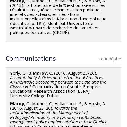
Maroy
, C., Mathou, C., Vaillancourt, S., & Voisin, A.
(2013). La trajectoire de la "Gestion axée sur les
résultats" au Québec : récits d'action publique,
intérêts des acteurs, et médiations
institutionnelles dans la fabrication d'une politique
éducative (p. 185). Montréal: Université de
Montréal & Chaire de recherche du Canada en
politiques éducatives (CRCPÉ).
Communications
Tout déplier
Yerly, G., &
Maroy, C.
(2016, August 23-26).
Accountability Policies and Instructional Practices.
An inevitable Decoupling between the Data and the
Classroom?
Communication présenté. European
Educational Research Association (EERA),
University College Dublin.
Maroy
, C., Mathou, C., Vaillancourt, S., & Voisin, A.
(2016, August 23-26).
Towards the
Institutionalisation of the Management of
Pedagogy? An inquiry into forms of results-based
management policy implementation in four Quebec
school boards
Communication présentée à