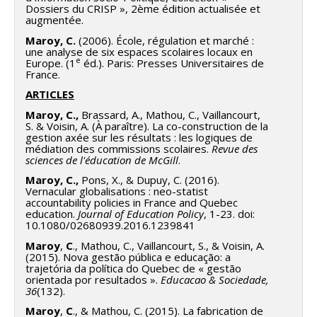
Deschenaux
,
Alexandre Buysse
,
Andrée Lessard
,
Dossiers du CRISP », 2ème édition actualisée et
augmentée.
Philippe Chaubet
,
Lakhal Sawsen
,
Soulemane Barry
,
Maroy, C.
(2006). École, régulation et marché :
Adolfo Agundez-Rodriguez
,
Tanya Chichekian
,
Sylvie
une analyse de six espaces scolaires locaux en
Marcotte
,
Sandy Nadeau
,
Kathleen Sénéchal
,
e
Europe. (1
éd.). Paris: Presses Universitaires de
France.
Isabelle Vivegnis
ARTICLES
Sources de financement :
FRQSC/Fonds de recherche
du Québec - Société et culture (FQRSC)
Maroy, C.,
Brassard, A., Mathou, C., Vaillancourt,
S. & Voisin, A. (À paraître). La co-construction de la
Programmes de subvention :
PV129894-(RG)
gestion axée sur les résultats : les logiques de
Programme Regroupements stratégiques
médiation des commissions scolaires.
Revue des
sciences de l'éducation de McGill
.
Maroy, C.,
Pons, X., & Dupuy, C. (2016).
Vernacular globalisations : neo-statist
accountability policies in France and Quebec
education.
Journal of Education Policy
, 1-23. doi:
10.1080/02680939.2016.1239841
Maroy
,
C
., Mathou, C., Vaillancourt, S., & Voisin, A.
(2015). Nova gestão pública e educação: a
trajetória da política do Quebec de « gestão
orientada por resultados ».
Educacao & Sociedade,
36
(132).
Maroy
,
C
., & Mathou, C. (2015). La fabrication de