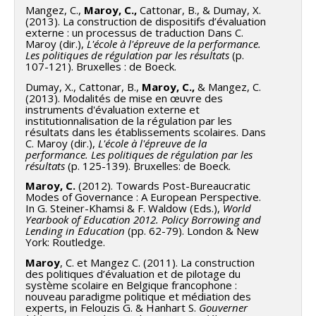
Mangez, C.,
Maroy, C.,
Cattonar, B., & Dumay, X.
(2013). La construction de dispositifs d’évaluation
externe : un processus de traduction Dans C.
Maroy (dir.),
L'école à l'épreuve de la performance.
Les politiques de régulation par les résultats
(p.
107-121). Bruxelles : de Boeck.
Dumay, X., Cattonar, B.,
Maroy, C.,
& Mangez, C.
(2013). Modalités de mise en œuvre des
instruments d'évaluation externe et
institutionnalisation de la régulation par les
résultats dans les établissements scolaires. Dans
C. Maroy (dir.),
L'école à l'épreuve de la
performance. Les politiques de régulation par les
résultats
(p. 125-139). Bruxelles: de Boeck.
Maroy, C.
(2012). Towards Post-Bureaucratic
Modes of Governance : A European Perspective.
In G. Steiner-Khamsi & F. Waldow (Eds.),
World
Yearbook of Education 2012. Policy Borrowing and
Lending in Education
(pp. 62-79). London & New
York: Routledge.
Maroy
, C. et Mangez C. (2011). La construction
des politiques d’évaluation et de pilotage du
système scolaire en Belgique francophone :
nouveau paradigme politique et médiation des
experts, in Felouzis G. & Hanhart S.
Gouverner