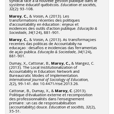
syndical face à la nouvelle gestion publique dans le
système éducatif québécois.
Education et sociétés
,
32
(2): 93-108.
Maroy
,
C.
, & Voisin, A. (2013). Les
transformations récentes des politiques
d’accountability en éducation : enjeux et
incidences des outils d’action publique.
Educação &
Sociedade
,
34
(124), 881-901.
Maroy
,
C.
, & Voisin, A. (2013). As transformaçoes
recentes das politicas de Accountabiliy na
educaçao : desafios e incidencias das ferramentas
de açao publica.
Educação & Sociedade
,
34
(124),
881-901.
Dumay, X., Cattonar, B.,
Maroy, C.,
& Mangez, C.
(2013). The Local Institutionalization of
Accountability in Education: Network and
Bureaucratic Modes of Implementation.
International Journal of Sociology of Education,
2
(2), 99-141. doi: 10.4471/rise.2013.26.
Cattonar, B., Dumay, X., &
Maroy, C
. (2013).
Politique d'évaluation externe et recomposition
des professionnalités dans l'enseignement
primaire : un cas de responsabilisation
(accountability) douce.
Education et sociétés, 32
(2),
35-51.