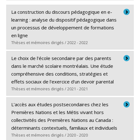
La construction du discours pédagogique en e-
learning : analyse du dispositif pédagogique dans
un processus de développement de formations
en ligne
Thèses et mémoires dirigés / 2022 - 2022
Diplômé(e) :
Jackson, Mathieu
Le choix de l’école secondaire par des parents
Cycle :
Maîtrise
dans le marché scolaire montréalais. Une étude
Diplôme obtenu :
M.A.
compréhensive des conditions, stratégies et
Lien vers le document dans Papyrus
effets sociaux de l'exercice d'un devoir parental
Thèses et mémoires dirigés / 2021 - 2021
Diplômé(e) :
Castonguay-Payant, Justine
L’accès aux études postsecondaires chez les
Cycle :
Doctorat
Premières Nations et les Métis vivant hors
Diplôme obtenu :
Ph. D.
collectivités des Premières Nations au Canada :
Lien vers le document dans Papyrus
déterminants contextuels, familiaux et individuels
Thèses et mémoires dirigés / 2020 - 2020