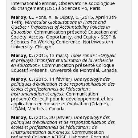
International Seminar, Observatoire sociologique
du changement (OSC) à Sciences Po, Paris.
Maroy
,
C.
, Pons, X., & Dupuy, C. (2015, April 13th-
14th).
Vernacular Globalisations in France and
Quebec : Trajectories of Accountability Policies in
Education
. Communication présenté Education and
Society: Access, Opportunity, and Equity - SESP &
Sciences Po Working Conference, Northwestern
University, Chicago.
Maroy, C.
(2015, 13 mars).
Table ronde : «Orgueil
et préjugés : transfert et utilisation de la recherche
en éducation»
. Communication présenté Colloque
Éducatif Présent!, Université de Montréal, Canada.
Maroy, C.
(2015, 11 février).
Une typologie des
politiques d'évaluation et de responsabilisation des
écoles et professionnels de l'éducation :
instrumentation et enjeux.
Communication
présenté Collectif pour le développement et les
applications en mesure et évaluation (Cdame),
UQÀM, Montréal, Canada.
Maroy, C.
(2015, 30 janvier).
Une typologie des
politiques d’évaluation et de responsabilisation des
écoles et professionnels de l’éducation : de
l’instrumentation aux enjeux.
Communication
présenté Colloque AFIRSE, Lisbonne, Portugal.