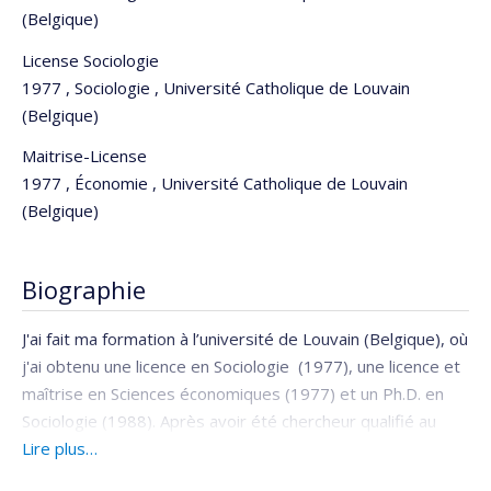
(Belgique)
License Sociologie
1977 , Sociologie , Université Catholique de Louvain
(Belgique)
Maitrise-License
1977 , Économie , Université Catholique de Louvain
(Belgique)
Biographie
J'ai fait ma formation à l’université de Louvain (Belgique), où
j'ai obtenu une licence en Sociologie (1977), une licence et
maîtrise en Sciences économiques (1977) et un Ph.D. en
Sociologie (1988). Après avoir été chercheur qualifié au
Fonds national de la Recherche Scientifique (FNRS,
Lire plus…
Belgique, 1992-2002), j'ai été Professeur à l’Université