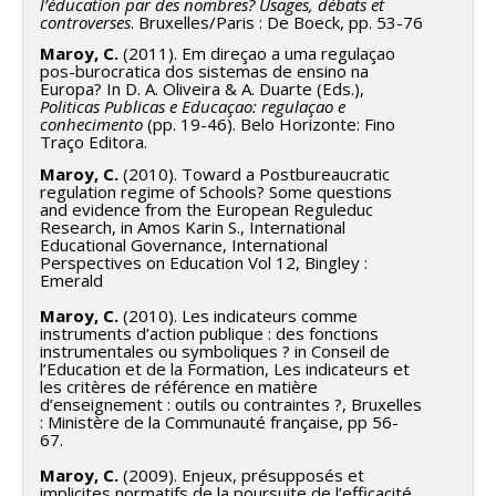
l’éducation par des nombres? Usages, débats et
controverses
. Bruxelles/Paris : De Boeck, pp. 53-76
Maroy, C.
(2011). Em direçao a uma regulaçao
pos-burocratica dos sistemas de ensino na
Europa? In D. A. Oliveira & A. Duarte (Eds.),
Politicas Publicas e Educaçao: regulaçao e
conhecimento
(pp. 19-46). Belo Horizonte: Fino
Traço Editora.
Maroy, C.
(2010). Toward a Postbureaucratic
regulation regime of Schools? Some questions
and evidence from the European Reguleduc
Research, in Amos Karin S., International
Educational Governance, International
Perspectives on Education Vol 12, Bingley :
Emerald
Maroy, C.
(2010). Les indicateurs comme
instruments d’action publique : des fonctions
instrumentales ou symboliques ? in Conseil de
l’Education et de la Formation, Les indicateurs et
les critères de référence en matière
d’enseignement : outils ou contraintes ?, Bruxelles
: Ministère de la Communauté française, pp 56-
67.
Maroy, C.
(2009). Enjeux, présupposés et
implicites normatifs de la poursuite de l’efficacité