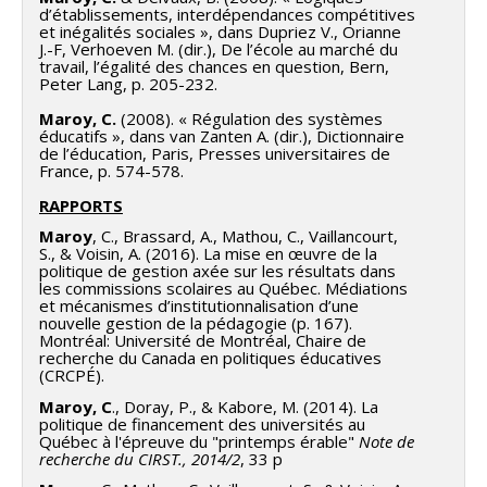
d’établissements, interdépendances compétitives
et inégalités sociales », dans Dupriez V., Orianne
J.-F, Verhoeven M. (dir.), De l’école au marché du
travail, l’égalité des chances en question, Bern,
Peter Lang, p. 205-232.
Maroy, C.
(2008). « Régulation des systèmes
éducatifs », dans van Zanten A. (dir.), Dictionnaire
de l’éducation, Paris, Presses universitaires de
France, p. 574-578.
RAPPORTS
Maroy
, C., Brassard, A., Mathou, C., Vaillancourt,
S., & Voisin, A. (2016). La mise en œuvre de la
politique de gestion axée sur les résultats dans
les commissions scolaires au Québec. Médiations
et mécanismes d’institutionnalisation d’une
nouvelle gestion de la pédagogie (p. 167).
Montréal: Université de Montréal, Chaire de
recherche du Canada en politiques éducatives
(CRCPÉ).
Maroy, C
., Doray, P., & Kabore, M. (2014). La
politique de financement des universités au
Québec à l'épreuve du "printemps érable"
Note de
recherche du CIRST., 2014/2
, 33 p