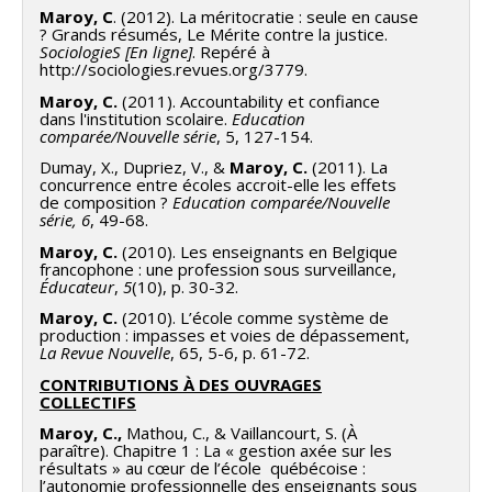
Maroy, C
. (2012). La méritocratie : seule en cause
? Grands résumés, Le Mérite contre la justice.
SociologieS [En ligne]
. Repéré à
http://sociologies.revues.org/3779.
Maroy, C.
(2011). Accountability et confiance
dans l'institution scolaire.
Education
comparée/Nouvelle série
, 5, 127-154.
Dumay, X., Dupriez, V., &
Maroy, C.
(2011). La
concurrence entre écoles accroit-elle les effets
de composition ?
Education comparée/Nouvelle
série
, 6
, 49-68.
Maroy, C.
(2010). Les enseignants en Belgique
francophone : une profession sous surveillance,
Éducateur
,
5
(10), p. 30-32.
Maroy, C.
(2010). L’école comme système de
production : impasses et voies de dépassement,
La Revue Nouvelle
, 65, 5-6, p. 61-72.
CONTRIBUTIONS À DES OUVRAGES
COLLECTIFS
Maroy, C.,
Mathou, C., & Vaillancourt, S. (À
paraître). Chapitre 1 : La « gestion axée sur les
résultats » au cœur de l’école québécoise :
l’autonomie professionnelle des enseignants sous