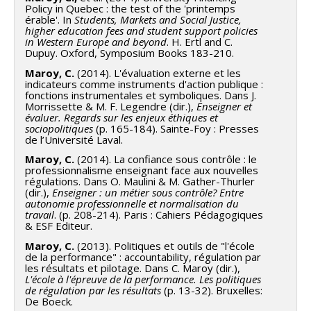
Policy in Quebec : the test of the 'printemps
érable'. In
Students, Markets and Social Justice,
higher education fees and student support policies
in Western Europe and beyond
. H. Ertl and C.
Dupuy. Oxford, Symposium Books 183-210.
Maroy, C.
(2014). L'évaluation externe et les
indicateurs comme instruments d'action publique :
fonctions instrumentales et symboliques. Dans J.
Morrissette & M. F. Legendre (dir.),
Enseigner et
évaluer. Regards sur les enjeux éthiques et
sociopolitiques
(p. 165-184). Sainte-Foy : Presses
de l’Université Laval.
Maroy, C.
(2014). La confiance sous contrôle : le
professionnalisme enseignant face aux nouvelles
régulations. Dans O. Maulini & M. Gather-Thurler
(dir.),
Enseigner : un métier sous contrôle? Entre
autonomie professionnelle et normalisation du
travail
. (p. 208-214). Paris : Cahiers Pédagogiques
& ESF Editeur.
Maroy, C.
(2013). Politiques et outils de "l'école
de la performance" : accountability, régulation par
les résultats et pilotage. Dans C. Maroy (dir.),
L'école à l'épreuve de la performance. Les politiques
de régulation par les résultats
(p. 13-32). Bruxelles:
De Boeck.