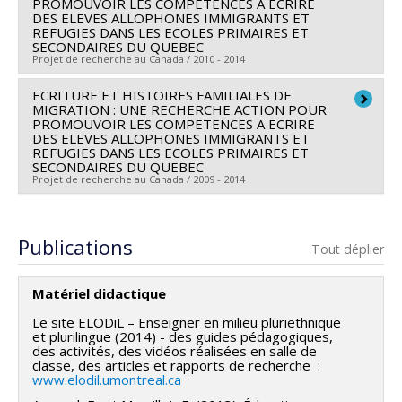
PROMOUVOIR LES COMPETENCES A ECRIRE
DES ELEVES ALLOPHONES IMMIGRANTS ET
Françoise Armand
,
Mireille Estivalèzes
,
Jrène Rahm
REFUGIES DANS LES ECOLES PRIMAIRES ET
Sources de financement :
CRSH/Conseil de recherches
SECONDAIRES DU QUEBEC
Projet de recherche au Canada / 2010 - 2014
en sciences humaines du Canada
Programmes de subvention :
PV153480-Subventions
ECRITURE ET HISTOIRES FAMILIALES DE
Chercheur principal :
Françoise Armand
MIGRATION : UNE RECHERCHE ACTION POUR
de développement Savoir
Co-chercheurs :
Michèle Vatz-Laaroussi
PROMOUVOIR LES COMPETENCES A ECRIRE
DES ELEVES ALLOPHONES IMMIGRANTS ET
Sources de financement :
FRQSC/Fonds de recherche
REFUGIES DANS LES ECOLES PRIMAIRES ET
du Québec - Société et culture (FQRSC)
SECONDAIRES DU QUEBEC
Projet de recherche au Canada / 2009 - 2014
Programmes de subvention :
PVXXXXXX-(AC)
Programme des actions concertées
Chercheur principal :
Michèle Vatz-Laaroussi
Co-chercheurs :
Françoise Armand
Publications
Tout déplier
Sources de financement :
FRQSC/Fonds de recherche
du Québec - Société et culture (FQRSC)
Matériel didactique
Programmes de subvention :
PVXXXXXX-(AC)
Le site ELODiL – Enseigner en milieu pluriethnique
Programme des actions concertées
et plurilingue (2014) - des guides pédagogiques,
des activités, des vidéos réalisées en salle de
classe, des articles et rapports de recherche :
www.elodil.umontreal.ca