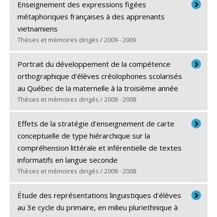
Diplômé(e) :
Saboundjian, Rita
Enseignement des expressions figées
Cycle :
Maîtrise
métaphoriques françaises à des apprenants
Diplôme obtenu :
M.A.
vietnamiens
Lien vers le document dans Papyrus
Thèses et mémoires dirigés / 2009 - 2009
Diplômé(e) :
Le, Thi Hoa
Portrait du développement de la compétence
Cycle :
Doctorat
orthographique d'élèves créolophones scolarisés
Diplôme obtenu :
Ph. D.
au Québec de la maternelle à la troisième année
Lien vers le document dans Papyrus
Thèses et mémoires dirigés / 2008 - 2008
Diplômé(e) :
Fleuret, Carole
Effets de la stratégie d'enseignement de carte
Cycle :
Doctorat
conceptuelle de type hiérarchique sur la
Diplôme obtenu :
Ph. D.
compréhension littérale et inférentielle de textes
Lien vers le document dans Papyrus
informatifs en langue seconde
Thèses et mémoires dirigés / 2008 - 2008
Diplômé(e) :
Vakilifard, Amirreza
Étude des représentations linguistiques d'élèves
Cycle :
Doctorat
au 3e cycle du primaire, en milieu pluriethnique à