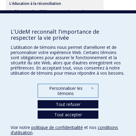
L'éducation à la réconciliation
Le 30 septembre 2021 s'est tenue la première
Journée nationale pour la vérité et la réconciliation.
L’UdeM reconnaît l’importance de
respecter la vie privée
Consultez cette fiche sur :
L’utilisation de témoins nous permet d’améliorer et de
personnaliser votre expérience Web. Certains témoins
Vitrine de la recherche
sont obligatoires pour assurer le fonctionnement et la
sécurité du site Web, alors que d’autres enregistrent vos
préférences. En acceptant tout, vous consentez à notre
utilisation de témoins pour mieux répondre à vos besoins.
Faculté des sciences de l'éducation
Personnaliser les
>
Pavillon Marie-Victorin
témoins
90, avenue Vincent-d'Indy
Montréal (Québec) H2V 2S9
Tout refuser
Tout accepter
Voir notre
politique de confidentialité
et nos
conditions
d’utilisation
.