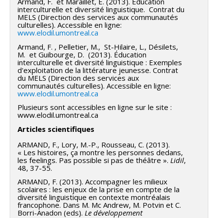
Armand, F. et Maraillet, E. (2013). Éducation
interculturelle et diversité linguistique. Contrat du
MELS (Direction des services aux communautés
culturelles). Accessible en ligne:
www.elodil.umontreal.ca
Armand, F. , Pelletier, M., St-Hilaire, L., Désilets,
M. et Guibourge, D. (2013). Éducation
interculturelle et diversité linguistique : Exemples
d'exploitation de la littérature jeunesse. Contrat
du MELS (Direction des services aux
communautés culturelles). Accessible en ligne:
www.elodil.umontreal.ca
Plusieurs sont accessibles en ligne sur le site :
www.elodil.umontreal.ca
Articles scientifiques
ARMAND, F., Lory, M.-P., Rousseau, C. (2013).
« Les histoires, ça montre les personnes dedans,
les feelings. Pas possible si pas de théâtre ».
Lidil
,
48, 37-55.
ARMAND, F. (2013). Accompagner les milieux
scolaires : les enjeux de la prise en compte de la
diversité linguistique en contexte montréalais
francophone. Dans M. Mc Andrew, M. Potvin et C.
Borri-Anadon (eds).
Le développement