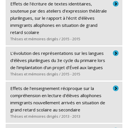
Diplômé(e) :
Murphy, Tresa
Effets de l’écriture de textes identitaires,
Cycle :
Maîtrise
soutenue par des ateliers d’expression théâtrale
Diplôme obtenu :
M.A.
plurilingues, sur le rapport à l’écrit d’élèves
Lien vers le document dans Papyrus
immigrants allophones en situation de grand
retard scolaire
Thèses et mémoires dirigés / 2015 - 2015
Diplômé(e) :
Maynard, Catherine
L’évolution des représentations sur les langues
Cycle :
Maîtrise
d’élèves plurilingues du 3e cycle du primaire lors
Diplôme obtenu :
M.A.
de l’implantation d’un projet d’Éveil aux langues
Lien vers le document dans Papyrus
Thèses et mémoires dirigés / 2015 - 2015
Diplômé(e) :
Lory, Marie-Paule
Effets de l’enseignement réciproque sur la
Cycle :
Doctorat
compréhension en lecture d’élèves allophones
Diplôme obtenu :
Ph. D.
immigrants nouvellement arrivés en situation de
Lien vers le document dans Papyrus
grand retard scolaire au secondaire
Thèses et mémoires dirigés / 2013 - 2013