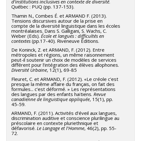
d’institutions inclusives en contexte de diversité
.
Québec : PUQ (pp. 137-153).
Thamin N., Combes É. et ARMAND F. (2013).
Tensions discursives autour de la prise en
compte de la diversité linguistique dans les écoles
montréalaises. Dans S. Galligani, S. Wachs, C.
Weber (Eds).
École et langues : difficultés en
contextes
(pp.17-40). Riveneuve Éditions.
De Koninck, Z. et ARMAND, F. (2012). Entre
métropoles et régions, un même raisonnement
peut-il soutenir un choix de modèles de services
différent pour l’intégration des élèves allophones.
Diversité Urbaine
, 12(1), 69-85
Fleuret, C. et ARMAND, F. (2012). «Le créole c’est
presque la même affaire du français, on fait des
formules... c’est déformé. » Les représentations
des langues par des enfants haïtiens.
Revue
canadienne de linguistique appliquée
, 15(1), pp.
45-59.
ARMAND, F. (2011). Activités d’éveil aux langues,
discrimination auditive et conscience plurilingue au
préscolaire en contexte pluriethnique et
défavorisé.
Le Langage et l’Homme
, 46(2), pp. 55-
72.