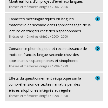
Diplôme obtenu :
Ph. D.
Montréal, lors d'un projet d'éveil aux langues
Lien vers le document dans Papyrus
Thèses et mémoires dirigés / 2006 - 2006
Diplômé(e) :
Maraillet, Érica
Capacités métalinguistiques en langues
Cycle :
Maîtrise
maternelle et seconde dans l'apprentissage de la
Diplôme obtenu :
M.A.
lecture en français chez des hispanophones
Lien vers le document dans Papyrus
Thèses et mémoires dirigés / 2000 - 2000
Diplômé(e) :
Lefrançois, Pascale
Conscience phonologique et reconnaissance de
Cycle :
Doctorat
mots en français langue seconde chez des
Diplôme obtenu :
Ph. D.
apprenants hispanophones et sinophones
Lien vers le document dans Papyrus
Thèses et mémoires dirigés / 1999 - 1999
Diplômé(e) :
Baron, Agnès
Effets du questionnement réciproque sur la
Cycle :
Maîtrise
compréhension de textes narratifs par des
Diplôme obtenu :
M.A.
élèves allophones intégrés au régulier
Lien vers le document dans Papyrus
Thèses et mémoires dirigés / 1998 - 1998
Diplômé(e) :
Baril, Hélène