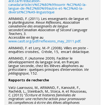
ace.ca/fr/education-
canada/article/s%E2%80%99ouvrir-%C3%A0-la-
langue-de-l%E2%80%99autre-et-%C3%A0-la-
diversit%C3%A9-linguistique
ARMAND, F. (2011). Les enseignants de langue et
le plurilinguisme.
Revue Réflexions, Association
canadienne des enseignants de langue
seconde/Canadian Association of Second Language
Teachers,
3.
Accessible en ligne au
www.caslt.org/pdf/reflexions_may_2011.pdf
.
ARMAND, F. et Lory, M.-P. (2008). Villes en piste -
enquêtes croisées, Créole, 15, encart didactique.
ARMAND, F. (Automne 2009). Faciliter le
développement du langage oral, en français
langue seconde, chez les élèves allophones au
préscolaire : quelques principes d’intervention.
Vie
pédagogique
, 152.
Rapports de recherche
Vatz-Laaroussi, M., ARMAND, F., Kanouté, F.,
Rachédi, L., Steinbach, M., Stoica, A. et Rousseau,
C. (2013) "
Écriture et histoires familiales de
migration: une recherche action pour promouvoir
les compétences à écrire des élèves allophones