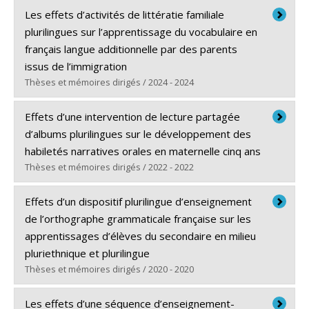
Les effets d’activités de littératie familiale
plurilingues sur l’apprentissage du vocabulaire en
français langue additionnelle par des parents
issus de l’immigration
Thèses et mémoires dirigés / 2024 - 2024
Diplômé(e) :
Béchard Jalbert, Audrey
Effets d’une intervention de lecture partagée
Cycle :
Maîtrise
d’albums plurilingues sur le développement des
Diplôme obtenu :
M.A.
habiletés narratives orales en maternelle cinq ans
Lien vers le document dans Papyrus
Thèses et mémoires dirigés / 2022 - 2022
Diplômé(e) :
Gosselin-Lavoie, Catherine
Effets d’un dispositif plurilingue d’enseignement
Cycle :
Doctorat
de l’orthographe grammaticale française sur les
Diplôme obtenu :
Ph. D.
apprentissages d’élèves du secondaire en milieu
Lien vers le document dans Papyrus
pluriethnique et plurilingue
Thèses et mémoires dirigés / 2020 - 2020
Diplômé(e) :
Maynard, Catherine
Les effets d’une séquence d’enseignement-