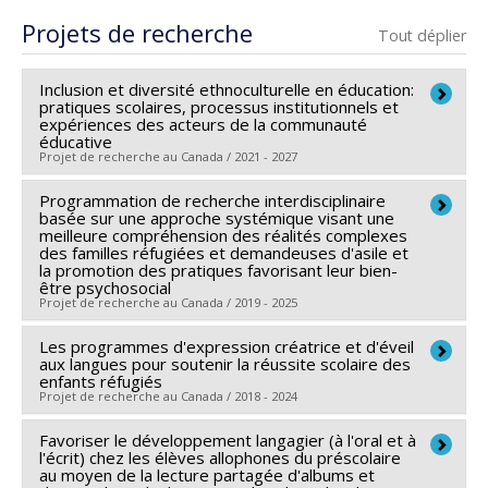
Cycle :
Maîtrise
Projets de recherche
Tout déplier
Diplôme obtenu :
M.O.A.
Lien vers le document dans Papyrus
Inclusion et diversité ethnoculturelle en éducation:
pratiques scolaires, processus institutionnels et
expériences des acteurs de la communauté
éducative
Projet de recherche au Canada / 2021 - 2027
Programmation de recherche interdisciplinaire
Chercheur principal :
Marie-Odile Magnan
basée sur une approche systémique visant une
Co-chercheurs :
Françoise Armand
,
Julie Larochelle-
meilleure compréhension des réalités complexes
des familles réfugiées et demandeuses d'asile et
Audet
,
Fahimeh Darchinian
,
Corina Borri-Anadon
,
la promotion des pratiques favorisant leur bien-
Sivane Hirsch
,
Annie Pilote
,
Geneviève Audet
être psychosocial
Projet de recherche au Canada / 2019 - 2025
Sources de financement :
FRQSC/Fonds de recherche
du Québec - Société et culture (FQRSC)
Les programmes d'expression créatrice et d'éveil
Chercheur principal :
Garine Papazian-Zohrabian
aux langues pour soutenir la réussite scolaire des
Programmes de subvention :
PVXXXXXX-(SE)
Co-chercheurs :
Françoise Armand
,
Joëlle Morrissette
enfants réfugiés
Programme Soutien aux équipes de recherche - Stade
Projet de recherche au Canada / 2018 - 2024
,
Jill Hanley
,
Miguel Terradas Carrandi
,
Gina Lafortune
de développement : Nouvelle équipe
,
Josée Charette
,
Mélanie Gagnon
,
Janet Cleveland
,
Favoriser le développement langagier (à l'oral et à
Sources de financement :
FRQSC/Fonds de recherche
Caroline Beauregard
l'écrit) chez les élèves allophones du préscolaire
du Québec - Société et culture (FQRSC)
au moyen de la lecture partagée d'albums et
Sources de financement :
FRQSC/Fonds de recherche