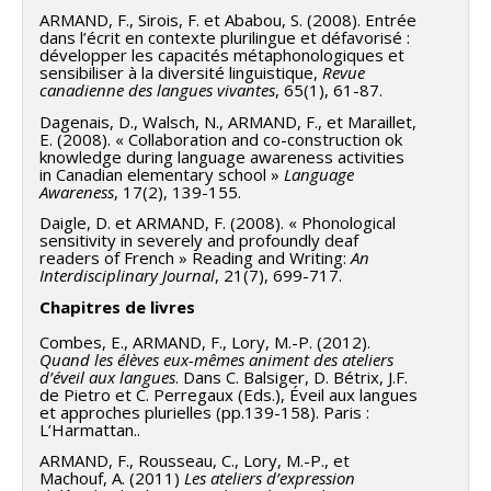
ARMAND, F., Sirois, F. et Ababou, S. (2008). Entrée
dans l’écrit en contexte plurilingue et défavorisé :
développer les capacités métaphonologiques et
sensibiliser à la diversité linguistique,
Revue
canadienne des langues vivantes
, 65(1), 61-87.
Dagenais, D., Walsch, N., ARMAND, F., et Maraillet,
E. (2008). « Collaboration and co-construction ok
knowledge during language awareness activities
in Canadian elementary school »
Language
Awareness
, 17(2), 139-155.
Daigle, D. et ARMAND, F. (2008). « Phonological
sensitivity in severely and profoundly deaf
readers of French » Reading and Writing:
An
Interdisciplinary Journal
, 21(7), 699-717.
Chapitres de livres
Combes, E., ARMAND, F., Lory, M.-P. (2012).
Quand les élèves eux-mêmes animent des ateliers
d’éveil aux langues
. Dans C. Balsiger, D. Bétrix, J.F.
de Pietro et C. Perregaux (Eds.), Éveil aux langues
et approches plurielles (pp.139-158). Paris :
L’Harmattan..
ARMAND, F., Rousseau, C., Lory, M.-P., et
Machouf, A. (2011)
Les ateliers d’expression