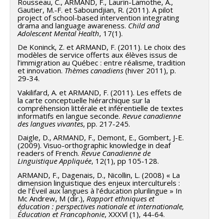
Rousseau, C., ARMAND, F., Laurin-Lamothe, A.,
Gautier, M.-F. et Saboundjian, R. (2011). A pilot
project of school-based intervention integrating
drama and language awareness.
Child and
Adolescent Mental Health
, 17(1).
De Koninck, Z. et ARMAND, F. (2011). Le choix des
modèles de service offerts aux élèves issus de
l’immigration au Québec : entre réalisme, tradition
et innovation.
Thèmes canadiens
(hiver 2011), p.
29-34.
Vakilifard, A. et ARMAND, F. (2011). Les effets de
la carte conceptuelle hiérarchique sur la
compréhension littérale et inférentielle de textes
informatifs en langue seconde.
Revue canadienne
des langues vivantes
, pp. 217-245.
Daigle, D., ARMAND, F., Demont, E., Gombert, J-E.
(2009). Visuo-orthographic knowledge in deaf
readers of French.
Revue Canadienne de
Linguistique Appliquée
, 12(1), pp 105-128.
ARMAND, F., Dagenais, D., Nicollin, L. (2008) « La
dimension linguistique des enjeux interculturels :
de l’Éveil aux langues à l’éducation plurilingue » In
Mc Andrew, M (dir.),
Rapport ethniques et
éducation : perspectives nationale et internationale,
Éducation et Francophonie
, XXXVl (1), 44-64.