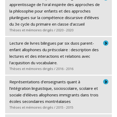
Cycle :
Doctorat
apprentissage de l’oral inspirée des approches de
Diplôme obtenu :
Ph. D.
la philosophie pour enfants et des approches
Lien vers le document dans Papyrus
plurilingues sur la compétence discursive d’élèves
du 3e cycle du primaire en classe d’accueil
Thèses et mémoires dirigés / 2020 - 2020
Diplômé(e) :
Landry, Hélène
Lecture de livres bilingues par six duos parent-
Cycle :
Maîtrise
enfant allophones du préscolaire : description des
Diplôme obtenu :
M.A.
lectures et des interactions et relations avec
Lien vers le document dans Papyrus
l’acquisition du vocabulaire.
Thèses et mémoires dirigés / 2016 - 2016
Diplômé(e) :
Gosselin-Lavoie, Catherine
Représentations d’enseignants quant à
Cycle :
Maîtrise
l’intégration linguistique, socioscolaire, scolaire et
Diplôme obtenu :
M.A.
sociale d’élèves allophones immigrants dans trois
Lien vers le document dans Papyrus
écoles secondaires montréalaises
Thèses et mémoires dirigés / 2015 - 2015