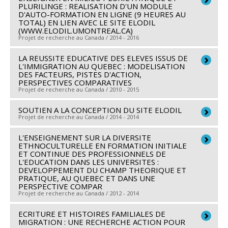
Sources de financement :
FRQSC/Fonds de recherche
PLURILINGE : REALISATION D'UN MODULE
Charest
,
Nicole Gallant
,
Chedly Belkhodja
,
Maya
Co-chercheurs :
Marie Mc Andrew
,
Patricia Lamarre
,
D'AUTO-FORMATION EN LIGNE (9 HEURES AU
du Québec - Société et culture (FQRSC)
Yampolsky
,
Stéphanie Tremblay
TOTAL) EN LIEN AVEC LE SITE ELODIL
Michel Pagé
,
Fasal Kanouté
,
Marie-Thérèse Chicha
,
Programmes de subvention :
PVXXXXXX-(AC) Action
(WWW.ELODIL.UMONTREAL.CA)
Sources de financement :
FRQSC/Fonds de recherche
Patrice Brodeur
,
Sirma Bilge
,
Valérie Amiraux
,
Projet de recherche au Canada / 2014 - 2016
concertée - programme de recherche sur l'écriture
du Québec - Société et culture (FQRSC)
Françoise Armand
,
Roxane de la Sablonnière
,
Mireille
Programmes de subvention :
LA REUSSITE EDUCATIVE DES ELEVES ISSUS DE
PV129894-(RG)
Chercheur principal :
Françoise Armand
Estivalèzes
,
Marie-Odile Magnan
,
Jake Murdoch
,
L'IMMIGRATION AU QUEBEC : MODELISATION
Programme Regroupements stratégiques
Sources de financement :
Université de Montréal
DES FACTEURS, PISTES D'ACTION,
Sébastien Arcand
,
Daniel Weinstock
,
Alain Bélanger
,
PERSPECTIVES COMPARATIVES
Programmes de subvention :
PINTERNE-Subvention
Claude Gélinas
,
Michèle Vatz-Laaroussi
,
Morton
Projet de recherche au Canada / 2010 - 2015
de valorisation
Weinfeld
,
Mela Sarkar
,
Bronwen E. Low
,
Annick Lenoir
SOUTIEN A LA CONCEPTION DU SITE ELODIL
Chercheur principal :
Marie Mc Andrew
,
Benoît Côté
,
Marilyn Steinbach
,
Annick Germain
,
Projet de recherche au Canada / 2014 - 2014
Co-chercheurs :
Fasal Kanouté
,
Françoise Armand
,
Jacques Ledent
,
Damaris Rose
,
Xavier Leloup
,
Nong
Jake Murdoch
,
Michèle Vatz-Laaroussi
,
Sylvie Loslier
,
L'ENSEIGNEMENT SUR LA DIVERSITE
Chercheur principal :
Françoise Armand
Zhu
,
Jack Jedwab
,
Maryse Potvin
,
Nicole Carignan
,
ETHNOCULTURELLE EN FORMATION INITIALE
Jacques Ledent
,
Maryse Potvin
,
Alain Carpentier
Sources de financement :
Centre de services scolaire
Lilyane Rachedi
,
Richard Bourhis
,
Micheline Milot
,
ET CONTINUE DES PROFESSIONNELS DE
Sources de financement :
L'EDUCATION DANS LES UNIVERSITES :
FRQSC/Fonds de recherche
Marguerite-Bourgeoys
Anne Saris
,
Catherine Amiot
,
Pierre Bosset
DEVELOPPEMENT DU CHAMP THEORIQUE ET
du Québec - Société et culture (FQRSC)
Programmes de subvention :
Sources de financement :
FRQSC/Fonds de recherche
PRATIQUE, AU QUEBEC ET DANS UNE
PERSPECTIVE COMPAR
Programmes de subvention :
PVXXXXXX-(SE)
du Québec - Société et culture (FQRSC)
Projet de recherche au Canada / 2012 - 2014
Programme Soutien aux équipes de recherche - Stade
Programmes de subvention :
PV129894-(RG)
de développement : Fonctionnement
ECRITURE ET HISTOIRES FAMILIALES DE
Chercheur principal :
Maryse Potvin
Programme Regroupements stratégiques
MIGRATION : UNE RECHERCHE ACTION POUR
Co-chercheurs :
Marie Mc Andrew
,
Fasal Kanouté
,