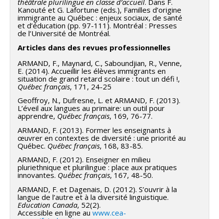
théâtrale plurilingue en classe d’accueil
. Dans F.
Kanouté et G. Lafortune (eds.), Familles d’origine
immigrante au Québec : enjeux sociaux, de santé
et d’éducation (pp. 97-111). Montréal : Presses
de l’Université de Montréal.
Articles dans des revues professionnelles
ARMAND, F., Maynard, C., Saboundjian, R., Venne,
E. (2014). Accueillir les élèves immigrants en
situation de grand retard scolaire : tout un défi !,
Québec français
, 171, 24-25
Geoffroy, N., Dufresne, L. et ARMAND, F. (2013).
L’éveil aux langues au primaire: un outil pour
apprendre,
Québec français
, 169, 76-77.
ARMAND, F. (2013). Former les enseignants à
œuvrer en contextes de diversité : une priorité au
Québec.
Québec français
, 168, 83-85.
ARMAND, F. (2012). Enseigner en milieu
pluriethnique et plurilingue : place aux pratiques
innovantes.
Québec français
, 167, 48-50.
ARMAND, F. et Dagenais, D. (2012). S’ouvrir à la
langue de l’autre et à la diversité linguistique.
Education Canada
, 52(2).
Accessible en ligne au
www.cea-