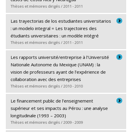
Lien vers le document dans Papyrus
Thèses et mémoires dirigés / 2011 - 2011
Diplômé(e) :
Pérez, Iris
Las trayectorias de los estudiantes universitarios
Cycle :
Doctorat
: un modelo integral = Les trajectoires des
Diplôme obtenu :
Ph. D.
étudiants universitaires : un modèle intégré
Lien vers le document dans Papyrus
Thèses et mémoires dirigés / 2011 - 2011
Diplômé(e) :
González Lizárraga, Ma. Guadalupe
Les rapports université/entreprise à l’Université
Cycle :
Doctorat
Nationale Autonome du Mexique (UNAM) : la
Diplôme obtenu :
Ph. D.
vision de professeurs ayant de l’expérience de
Lien vers le document dans Papyrus
collaboration avec des entreprises
Thèses et mémoires dirigés / 2010 - 2010
Diplômé(e) :
Ortega Villalobos, Maricela
Le financement public de l’enseignement
Cycle :
Doctorat
supérieur et ses impacts au Pérou : une analyse
Diplôme obtenu :
Ph. D.
longitudinale (1993 – 2003)
Lien vers le document dans Papyrus
Thèses et mémoires dirigés / 2009 - 2009