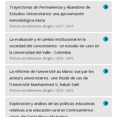
Diplômé(e) :
Sánchez Alvarado, Ingrid
Trayectorias de Permanencia y Abandono de
Cycle :
Doctorat
Estudios Universitarios: una aproximación
Diplôme obtenu :
Ph. D.
metodológica mixta
Lien vers le document dans Papyrus
Thèses et mémoires dirigés / 2017 - 2017
Diplômé(e) :
Fonseca-Grandón, Gonzalo
La evaluación y el cambio institucional en la
Cycle :
Doctorat
sociedad del conocimiento : un estudio de caso en
Diplôme obtenu :
Ph. D.
la Universidad del Valle - Colombia
Lien vers le document dans Papyrus
Thèses et mémoires dirigés / 2015 - 2015
Diplômé(e) :
Rengifo Millán, Maritza
La réforme de l'université au Maroc vue par les
Cycle :
Doctorat
acteurs universitaires : une étude de cas de
Diplôme obtenu :
Ph. D.
l'Université Maohammed V, Rabat-Salé
Lien vers le document dans Papyrus
Thèses et mémoires dirigés / 2012 - 2012
Diplômé(e) :
Gougou, Mohammed
Exploración y análisis de las políticas educativas
Cycle :
Doctorat
relativas a la educación rural en Centroamérica :
Diplôme obtenu :
Ph. D.
casos de Costa Rica y Nicaragua