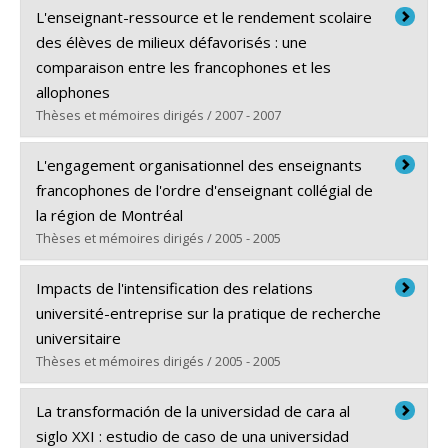
Diplômé(e) :
Gorritti, Luis Eduardo
L'enseignant-ressource et le rendement scolaire
Cycle :
Maîtrise
des élèves de milieux défavorisés : une
Diplôme obtenu :
M.A.
comparaison entre les francophones et les
Lien vers le document dans Papyrus
allophones
Thèses et mémoires dirigés / 2007 - 2007
Diplômé(e) :
Omalosanga, Osako Michel
L'engagement organisationnel des enseignants
Cycle :
Doctorat
francophones de l'ordre d'enseignant collégial de
Diplôme obtenu :
Ph. D.
la région de Montréal
Lien vers le document dans Papyrus
Thèses et mémoires dirigés / 2005 - 2005
Diplômé(e) :
Tawfik, Louis
Impacts de l'intensification des relations
Cycle :
Doctorat
université-entreprise sur la pratique de recherche
Diplôme obtenu :
Ph. D.
universitaire
Lien vers le document dans Papyrus
Thèses et mémoires dirigés / 2005 - 2005
Diplômé(e) :
Dridi, Houssine
La transformación de la universidad de cara al
Cycle :
Doctorat
siglo XXI : estudio de caso de una universidad