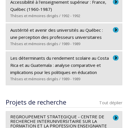
Diplômé(e) :
Masimango, Gasha Christophe
Accessibilité à l'enseignement supérieur : France,
Cycle :
Doctorat
Québec (1960-1987)
Diplôme obtenu :
Ph. D.
Thèses et mémoires dirigés / 1992 - 1992
Lien vers le document dans Papyrus
Diplômé(e) :
Ouardani, Salah
Austérité et avenir des universités au Québec :
Cycle :
Maîtrise
une perception des professeurs universitaires
Diplôme obtenu :
M.A.
Thèses et mémoires dirigés / 1989 - 1989
Lien vers le document dans Papyrus
Diplômé(e) :
Acevedo, Doris
Les déterminants du rendement scolaire au Costa
Cycle :
Maîtrise
Rica et au Guatemala : analyse comparative et
Diplôme obtenu :
M.A.
implications pour les politiques en éducation
Lien vers le document dans Papyrus
Thèses et mémoires dirigés / 1989 - 1989
Diplômé(e) :
Guadamuz, Lorenzo
Cycle :
Doctorat
Projets de recherche
Tout déplier
Diplôme obtenu :
Ph. D.
Lien vers le document dans Papyrus
REGROUPEMENT STRATEGIQUE - CENTRE DE
RECHERCHE INTERUNIVERSITAIRE SUR LA
FORMATION ET LA PROFESSION ENSEIGNANTE