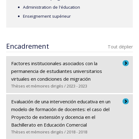
Banque mondiale, la Banque interaméricaine de
Administration de l'éducation
développement, le Programme des Nations unies pour le
Enseignement supérieur
développement et le Fonds des Nations unies pour la lutte
antidrogue, en plus de diriger une foule de projets pour
différents gouvernements étrangers.
Encadrement
Tout déplier
Factores institucionales asociados con la
permanencia de estudiantes universitarios
virtuales en condiciones de migración
Thèses et mémoires dirigés / 2023 - 2023
Diplômé(e) :
Becerra, Rosa Isela
Evaluación de una intervención educativa en un
Cycle :
Doctorat
modelo de formación de docentes: el caso del
Diplôme obtenu :
Ph. D.
Proyecto de extensión y docencia en el
Lien vers le document dans Papyrus
Bachillerato en Educación Comercial
Thèses et mémoires dirigés / 2018 - 2018