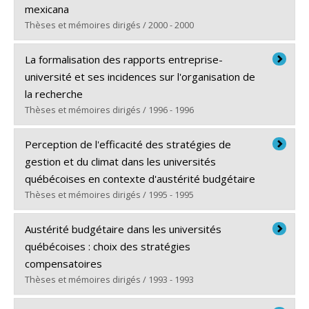
Diplôme obtenu :
Ph. D.
mexicana
Lien vers le document dans Papyrus
Thèses et mémoires dirigés / 2000 - 2000
Diplômé(e) :
Cortés, Peña, Patricia
La formalisation des rapports entreprise-
Cycle :
Doctorat
université et ses incidences sur l'organisation de
Diplôme obtenu :
Ph. D.
la recherche
Lien vers le document dans Papyrus
Thèses et mémoires dirigés / 1996 - 1996
Diplômé(e) :
Portaria, Myriam
Perception de l'efficacité des stratégies de
Cycle :
Doctorat
gestion et du climat dans les universités
Diplôme obtenu :
Ph. D.
québécoises en contexte d'austérité budgétaire
Lien vers le document dans Papyrus
Thèses et mémoires dirigés / 1995 - 1995
Diplômé(e) :
Minta, Souleymane
Austérité budgétaire dans les universités
Cycle :
Doctorat
québécoises : choix des stratégies
Diplôme obtenu :
Ph. D.
compensatoires
Lien vers le document dans Papyrus
Thèses et mémoires dirigés / 1993 - 1993