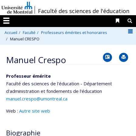
Passer
/
Faculté des sciences de l'éducation
au
contenu
Liens 
R
Menu
N
Accueil
Faculté
Professeurs émérites et honoraires
Manuel CRESPO
Vcard
Im
Manuel Crespo
Professeur émérite
Faculté des sciences de l'éducation - Département
d'administration et fondements de l'éducation
manuel.crespo@umontreal.ca
Web :
Autre site web
Biographie