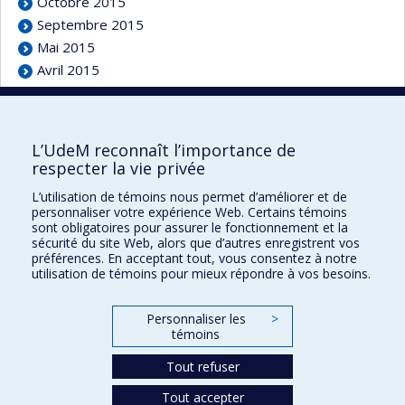
Octobre 2015
Septembre 2015
Mai 2015
Avril 2015
Mars 2015
L’UdeM reconnaît l’importance de
respecter la vie privée
L’utilisation de témoins nous permet d’améliorer et de
Faculté des sciences de l'éducation
personnaliser votre expérience Web. Certains témoins
sont obligatoires pour assurer le fonctionnement et la
Pavillon Marie-Victorin
sécurité du site Web, alors que d’autres enregistrent vos
90, avenue Vincent-d'Indy
préférences. En acceptant tout, vous consentez à notre
utilisation de témoins pour mieux répondre à vos besoins.
Montréal (Québec) H2V 2S9
Personnaliser les
>
témoins
Tout refuser
Tout accepter