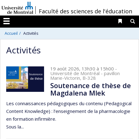
Passer
/
Faculté des sciences de l'éducation
au
contenu
Liens 
R
Menu
Accueil
Activités
Activités
19 août 2026, 13h30 à 15h00
-
Université de Montréal - pavillon
Marie-Victorin, B-328
Soutenance de thèse de
Magdalena Mlek
Les connaissances pédagogiques du contenu (Pedagogical
Content Knowledge) : l’enseignement de la pharmacologie
en formation infirmière.
Sous la...