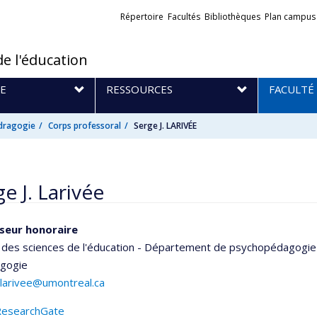
Liens
Répertoire
Facultés
Bibliothèques
Plan campus
externes
de l'éducation
E
RESSOURCES
FACULTÉ
dragogie
Corps professoral
Serge J. LARIVÉE
e J. Larivée
seur honoraire
 des sciences de l'éducation - Département de psychopédagogie
agogie
.larivee@umontreal.ca
ResearchGate