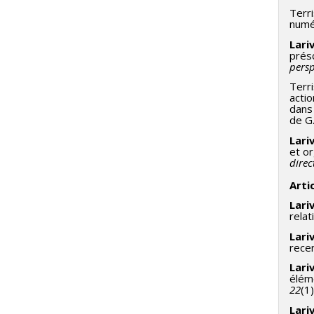
Terri
numé
Lariv
présc
persp
Terri
actio
dan
de G.
Lariv
et or
direc
Arti
Lariv
rela
Lariv
recen
Lariv
élém
22
(1
L
ariv