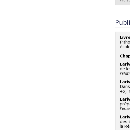
Projet
Cherc
Publ
Livr
Pitho
école
Chap
Lariv
de le
relat
Lariv
Dans 
45). 
L
ariv
prépa
l’ens
Lariv
des é
la Ré