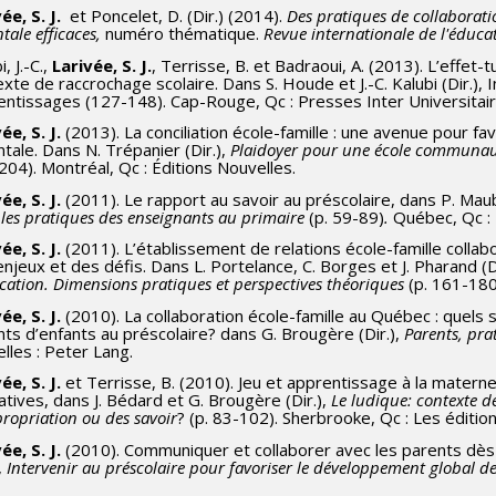
ée, S. J.
et Poncelet, D. (Dir.) (2014).
Des pratiques de collaborat
tale efficaces
,
numéro thématique.
Revue internationale de l'éducat
i, J.-C.,
Larivée, S. J.
, Terrisse, B. et Badraoui, A. (2013). L’effe
xte de raccrochage scolaire. Dans S. Houde et J.-C. Kalubi (Dir.)
entissages (127-148). Cap-Rouge, Qc : Presses Inter Universitair
ée, S. J.
(2013). La conciliation école-famille : une avenue pour fav
tale. Dans N. Trépanier (Dir.),
Plaidoyer pour une école communau
04). Montréal, Qc : Éditions Nouvelles.
ée, S. J.
(2011). Le rapport au savoir au préscolaire, dans P. Mauba
les pratiques des enseignants au primaire
(p. 59-89)
.
Québec, Qc :
ée, S. J.
(2011). L’établissement de relations école-famille colla
njeux et des défis. Dans L. Portelance, C. Borges et J. Pharand (D
cation. Dimensions pratiques et perspectives théoriques
(p. 161-180
ée, S. J.
(2010). La collaboration école-famille au Québec : quels so
ts d’enfants au préscolaire? dans G. Brougère (Dir.),
Parents, pra
lles : Peter Lang.
ée, S. J.
et Terrisse, B. (2010). Jeu et apprentissage à la maternell
tives, dans J. Bédard et G. Brougère (Dir.),
Le ludique: contexte d
ropriation ou des savoir
? (p. 83-102). Sherbrooke, Qc : Les éditio
ée, S. J.
(2010). Communiquer et collaborer avec les parents dès l
),
Intervenir au préscolaire pour favoriser le développement global de