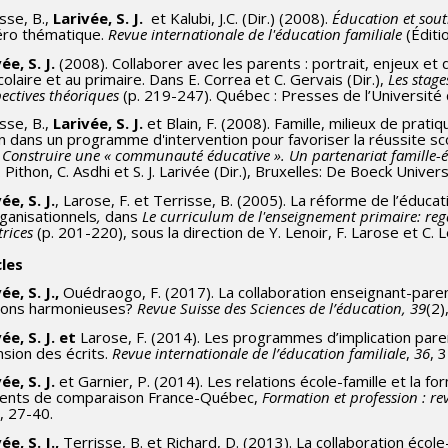
sse, B.,
Larivée, S. J.
et Kalubi, J.C. (Dir.) (2008).
Éducation et souti
ro thématique.
Revue internationale de l'éducation familiale
(Éditi
ée, S. J.
(2008). Collaborer avec les parents : portrait, enjeux et
olaire et au primaire. Dans E. Correa et C. Gervais (Dir.),
Les stage
ectives théoriques
(p. 219-247). Québec : Presses de l’Université
sse, B.,
Larivée, S. J.
et Blain, F. (2008). Famille, milieux de prati
n dans un programme d'intervention pour favoriser la réussite sco
s
Construire une « communauté éducative ». Un partenariat famille-é
 Pithon, C. Asdhi et S. J. Larivée (Dir.), Bruxelles: De Boeck Univers
ée, S. J.
, Larose, F. et Terrisse, B. (2005). La réforme de l’éduc
ganisationnels
,
dans
Le curriculum de l'enseignement primaire: rega
trices
(p. 201-220), sous la direction de Y. Lenoir, F. Larose et C.
cles
ée, S. J.,
Ouédraogo, F. (2017). La collaboration enseignant-paren
tions harmonieuses?
Revue Suisse des Sciences de l’éducation, 39
(2)
ée, S. J. et
Larose, F. (2014). Les programmes d’implication paren
sion des écrits.
Revue internationale de l’éducation familiale
,
36
, 
ée, S. J.
et Garnier, P. (2014). Les relations école-famille et la f
ents de comparaison France-Québec,
Formation et profession : re
), 27-40.
ée, S. J.,
Terrisse, B. et Richard, D. (2013). La collaboration écol