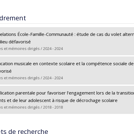
drement
elations École-Famille-Communauté : étude de cas du volet alterna
lieu défavorisé
s et mémoires dirigés / 2024 - 2024
ômé(e) :
Bouchard, Julie
cation musicale en contexte scolaire et la compétence sociale de 
 :
Doctorat
vorisé
ôme obtenu :
Ph. D.
s et mémoires dirigés / 2024 - 2024
 vers le document dans Papyrus
ômé(e) :
Guilmette, Amélie
lication parentale pour favoriser l’engagement lors de la transiti
 :
Maîtrise
nts et de leur adolescent à risque de décrochage scolaire
ôme obtenu :
M.A.
s et mémoires dirigés / 2018 - 2018
 vers le document dans Papyrus
ômé(e) :
Duval, Joëlle
 :
Doctorat
ets de recherche