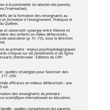
en à la parentalité: les attentes des parents,
ons l'Harmattan).
 défis de la formation des enseignants au
s en formation à l’enseignement. Pratiques et
 du Québec.
que et université: synergie entre théorie et
laire des enfants en milieu défavorisés,
cole-association
(p. 51-73), sous la direction
ité.
ation au primaire : enjeux psychopédagogiques
rds critiques sur ses fondements et ses lignes
 Lessard, Sherbrooke : Éditions du CRP.
t : quelles stratégies pour favoriser des
, 271-290.
tale efficaces en milieux défavorisés : une
35-60.
ormation des enseignants du primaire :
vue scientifique internationale en éducation
,
e-famille : quelles compétences les parents