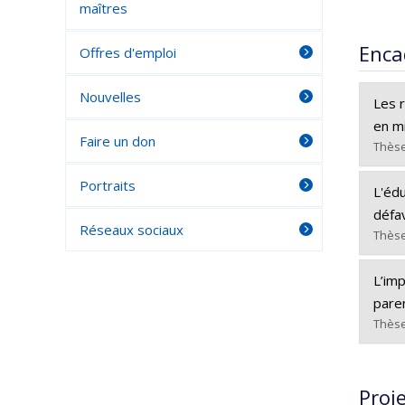
maîtres
Enca
Offres d'emploi
Nouvelles
Les r
en mi
Faire un don
Thèse
Portraits
Dipl
L'édu
Cycle
défa
Réseaux sociaux
Dipl
Thèse
Lien
Dipl
L’imp
Cycle
pare
Dipl
Thèse
Lien
Dipl
Cycle
Proj