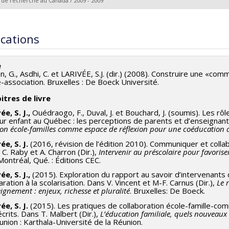
 de recherche au Canada / 2009 - 2009
heur principal :
Serge J. Larivée
ications
e
n, G., Asdhi, C. et LARIVÉE, S.J. (dir.) (2008). Construire une «co
-association. Bruxelles : De Boeck Université.
itres de livre
ée, S. J.,
Ouédraogo, F., Duval, J. et Bouchard, J. (soumis). Les rôl
ur enfant au Québec : les perceptions de parents et d’enseignants. 
ion école-familles comme espace de réflexion
pour une coéducation a
ée, S. J.
(2016, révision de l’édition 2010). Communiquer et collab
C. Raby et A. Charron (Dir.),
Intervenir au préscolaire pour favoris
Montréal, Qué. : Éditions CEC.
ée, S. J.,
(2015). Exploration du rapport au savoir d’intervenants 
ration à la scolarisation. Dans V. Vincent et M-F. Carnus (Dir.),
Le 
eignement : enjeux, richesse et pluralité
. Bruxelles: De Boeck.
ée, S. J.
(2015). Les pratiques de collaboration école-famille-com
crits. Dans T. Malbert (Dir.),
L’éducation familiale, quels nouveaux d
union : Karthala-Université de la Réunion.