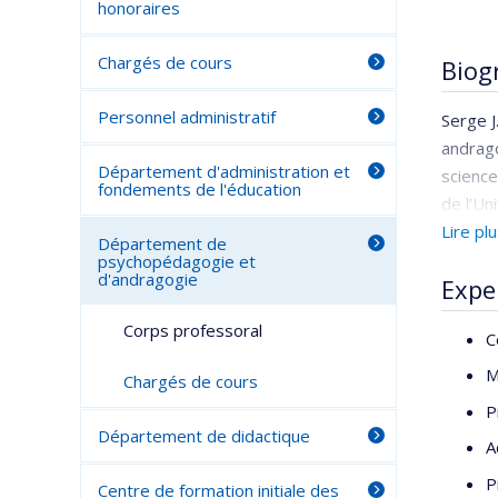
honoraires
Chargés de cours
Biog
Personnel administratif
Serge J
andrago
Département d'administration et
science
fondements de l'éducation
de l’Un
profess
Lire pl
Département de
Il a en
psychopédagogie et
d'andragogie
Expe
difficu
a par l
Corps professoral
C
préside
recherc
M
Chargés de cours
stratég
P
aussi à
Département de didactique
A
particu
primair
P
Centre de formation initiale des