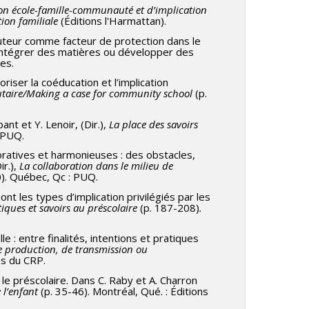
ion école-famille-communauté et d’implication
ion familiale
(Éditions l'Harmattan).
t-tuteur comme facteur de protection dans le
, Intégrer des matières ou développer des
es.
oriser la coéducation et l’implication
taire/Making a case for community school
(p.
nt et Y. Lenoir, (Dir.),
La place des savoirs
 PUQ.
boratives et harmonieuses : des obstacles,
ir.),
La collaboration dans le milieu de
). Québec, Qc : PUQ.
nt les types d’implication privilégiés par les
tiques et savoirs au préscolaire
(p. 187-208)
.
e : entre finalités, intentions et pratiques
e production, de transmission ou
ns du CRP.
e préscolaire. Dans C. Raby et A. Charron
 l’enfant
(p. 35-46). Montréal, Qué. : Éditions