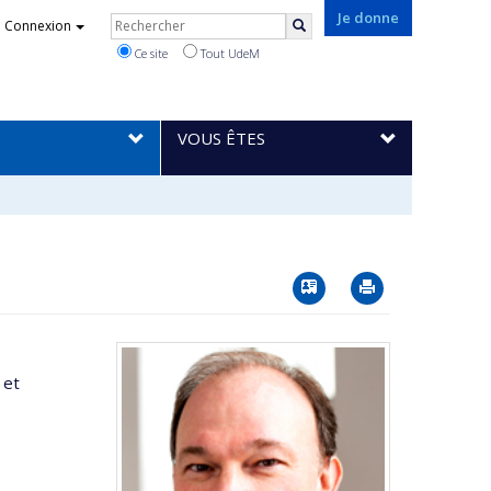
Rechercher
Je donne
Connexion
Rechercher
Ce site
Tout UdeM
VOUS ÊTES
Vcard
Imprimer
 et