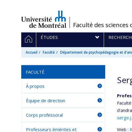
Passer
au
contenu
/
Faculté des sciences 
Navigation
ACCUEIL
ÉTUDES
RECHERCH
principale
Accueil
Faculté
Département de psychopédagogie et d'an
FACULTÉ
Serg
À propos
Profes
Équipe de direction
Faculté
d'andr
Corps professoral
serge.j
Professeurs émérites et
Web :