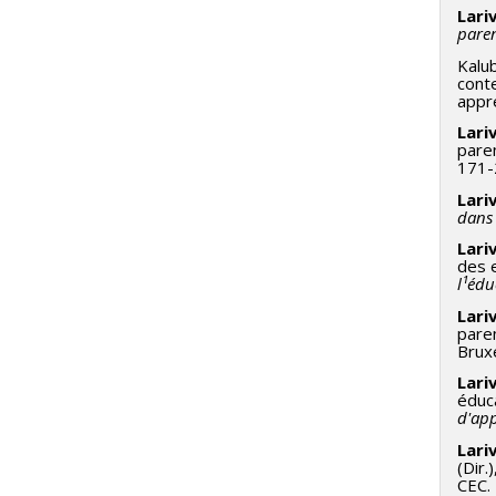
Lariv
paren
Kalub
conte
appr
Lariv
paren
171-2
L
ariv
dans 
Lariv
des e
l¹édu
Lariv
paren
Bruxe
Lariv
éduca
d'app
Lariv
(Dir.
CEC.