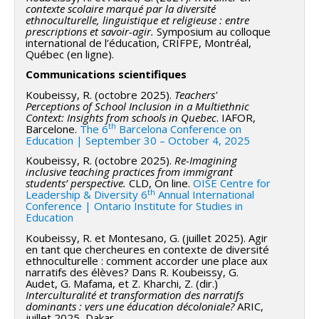
contexte scolaire marqué par la diversité
ethnoculturelle, linguistique et religieuse : entre
prescriptions et savoir-agir.
Symposium au colloque
international de l’éducation, CRIFPE, Montréal,
Québec (en ligne).
Communications scientifiques
Koubeissy, R. (octobre 2025).
Teachers'
Perceptions of School Inclusion in a Multiethnic
Context: Insights from schools in Quebec
. IAFOR,
th
Barcelone.
The 6
Barcelona Conference on
Education | September 30 – October 4, 2025
Koubeissy, R. (octobre 2025).
Re-Imagining
inclusive teaching practices from immigrant
students’ perspective.
CLD, On line.
OISE Centre for
th
Leadership & Diversity 6
Annual International
Conference | Ontario Institute for Studies in
Education
Koubeissy, R. et Montesano, G. (juillet 2025). Agir
en tant que chercheures en contexte de diversité
ethnoculturelle : comment accorder une place aux
narratifs des élèves? Dans R. Koubeissy, G.
Audet, G. Mafama, et Z. Kharchi, Z. (dir.)
Interculturalité et transformation des narratifs
dominants : vers une éducation décoloniale?
ARIC,
juillet 2025, Dakar.