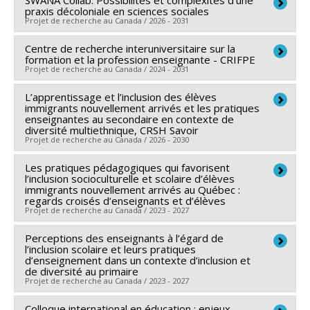
SWANA Collab: Possibilités et complexités d'une
Chercheur principal :
Rola Koubeissy
praxis décoloniale en sciences sociales
Co-chercheurs :
Jrène Rahm
,
Diana Miconi
,
Josée
Projet de recherche au Canada / 2026 - 2031
Charette
,
Mélissa Bissonnette
Centre de recherche interuniversitaire sur la
Chercheur principal :
Roxane Caron
Sources de financement :
CRSH/Conseil de recherches
formation et la profession enseignante - CRIFPE
Co-chercheurs :
Aline Bogossian
,
Emmanuelle Khoury
,
en sciences humaines du Canada
Projet de recherche au Canada / 2024 - 2031
Rola Koubeissy
Programmes de subvention :
PVXXXXXX-Subvention
L’apprentissage et l’inclusion des élèves
Chercheur principal :
Marc André Éthier
Sources de financement :
CRSH/Conseil de recherches
Savoir
immigrants nouvellement arrivés et les pratiques
Co-chercheurs :
Annie Malo
,
Joëlle Morrissette
,
en sciences humaines du Canada
enseignantes au secondaire en contexte de
diversité multiethnique, CRSH Savoir
Martial Dembélé
,
Marie Thériault
,
Bruno Poellhuber
,
Programmes de subvention :
PVXXXXXX-Subvention
Projet de recherche au Canada / 2026 - 2030
Cecilia Borges
,
Francisco A. Loiola
,
Marie-Odile
Savoir
Magnan
Les pratiques pédagogiques qui favorisent
,
Alexandre Lanoix
,
Normand Roy
,
Adriana
Chercheur principal :
Rola Koubeissy
l’inclusion socioculturelle et scolaire d’élèves
Morales-Perlaza
,
Geneviève Carpentier
,
Isabelle
Co-chercheurs :
Jrène Rahm
,
Diana Miconi
,
Josée
immigrants nouvellement arrivés au Québec :
regards croisés d’enseignants et d’élèves
Vivegnis
,
Bruce Maxwell
,
Lyne Martel
,
Amélie
Charette
,
Mélissa Bissonnette
Projet de recherche au Canada / 2023 - 2027
Lemieux
,
Rola Koubeissy
,
Naomie Fournier Dubé
,
Sources de financement :
CRSH/Conseil de recherches
Sylvain Turcotte
,
Sylvie Beaudoin
,
Jean-François
en sciences humaines du Canada
Perceptions des enseignants à l’égard de
Chercheur principal :
Rola Koubeissy
l’inclusion scolaire et leurs pratiques
Desbiens
,
Stéphane Martineau
,
François Larose
,
Programmes de subvention :
PVXXXXXX-Subvention
Co-chercheurs :
Jrène Rahm
,
Garine Papazian-
d’enseignement dans un contexte d’inclusion et
Liliane Portelance
de diversité au primaire
,
Christine Couture
,
David
Savoir
Zohrabian
Projet de recherche au Canada / 2023 - 2027
Lefrançois
,
Enrique Correa Molina
,
Vincent Boutonnet
Sources de financement :
CRSH/Conseil de recherches
L’apprentissage et l’inclusion des élèves
,
François Vincent
,
Sivane Hirsch
,
Joséphine
en sciences humaines du Canada
Colloque international en éducation : enjeux