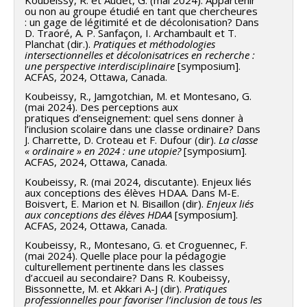
ou non au groupe étudié en tant que chercheures
: un gage de légitimité et de décolonisation? Dans
D. Traoré, A. P. Sanfaçon, I. Archambault et T.
Planchat (dir.).
Pratiques et méthodologies
intersectionnelles et décolonisatrices en recherche :
une perspective interdisciplinaire
[symposium].
ACFAS, 2024, Ottawa, Canada.
Koubeissy, R., Jamgotchian, M. et Montesano, G.
(mai 2024). Des perceptions aux
pratiques d’enseignement: quel sens donner à
l’inclusion scolaire dans une classe ordinaire? Dans
J. Charrette, D. Croteau et F. Dufour (dir).
La classe
« ordinaire » en 2024 : une utopie?
[symposium].
ACFAS, 2024, Ottawa, Canada.
Koubeissy, R. (mai 2024, discutante). Enjeux liés
aux conceptions des élèves HDAA. Dans M-E.
Boisvert, E. Marion et N. Bisaillon (dir).
Enjeux liés
aux conceptions des élèves HDAA
[symposium].
ACFAS, 2024, Ottawa, Canada.
Koubeissy, R., Montesano, G. et Croguennec, F.
(mai 2024). Quelle place pour la pédagogie
culturellement pertinente dans les classes
d’accueil au secondaire? Dans R. Koubeissy,
Bissonnette, M. et Akkari A-J (dir).
Pratiques
professionnelles pour favoriser l’inclusion de tous les