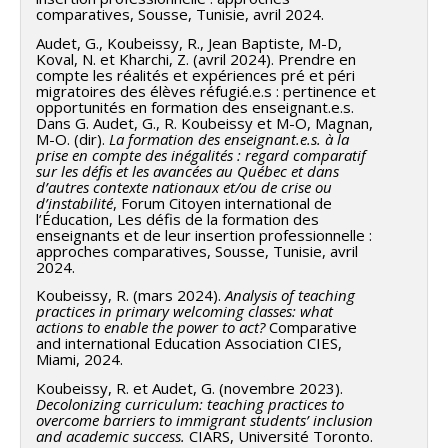
comparatives, Sousse, Tunisie, avril 2024.
Audet, G., Koubeissy, R., Jean Baptiste, M-D,
Koval, N. et Kharchi, Z. (avril 2024). Prendre en
compte les réalités et expériences pré et péri
migratoires des élèves réfugié.e.s : pertinence et
opportunités en formation des enseignant.e.s.
Dans G. Audet, G., R. Koubeissy et M-O, Magnan,
M-O. (dir).
La formation des enseignant.e.s. à la
prise en compte des inégalités : regard comparatif
sur les défis et les avancées au Québec et dans
d’autres contexte nationaux et/ou de crise ou
d’instabilité
, Forum Citoyen international de
l’Éducation, Les défis de la formation des
enseignants et de leur insertion professionnelle :
approches comparatives, Sousse, Tunisie, avril
2024.
Koubeissy, R. (mars 2024).
Analysis of teaching
practices in primary welcoming classes: what
actions to enable the power to act?
Comparative
and international Education Association CIES,
Miami, 2024.
Koubeissy, R. et Audet, G. (novembre 2023).
Decolonizing curriculum: teaching practices to
overcome barriers to immigrant students’ inclusion
and academic success.
CIARS, Université Toronto.