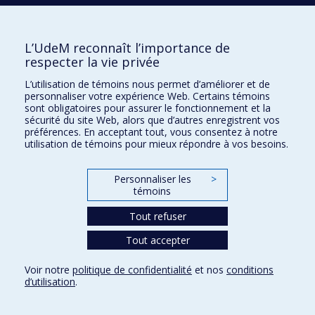
between Critical Reflection and Professional
Practices
[symposium]. European Conference on
Educational Research, ECER, Genève (en ligne).
Conférences:
L’UdeM reconnaît l’importance de
respecter la vie privée
Koubeissy, R. (mai 2024, conférence d’ouverture).
Enjeux liés à l’éducation inclusive. Colloque
L’utilisation de témoins nous permet d’améliorer et de
Internationale en Éducation « Formation et
personnaliser votre expérience Web. Certains témoins
profession enseignante », École Normale
sont obligatoires pour assurer le fonctionnement et la
Supérieure à Casablanca, Université Hassan II –
Laboratoire Multidisciplinaire des Sciences de
sécurité du site Web, alors que d’autres enregistrent vos
l'Éducation et de l'Ingénierie de Formation
préférences. En acceptant tout, vous consentez à notre
(LMSEIF).
utilisation de témoins pour mieux répondre à vos besoins.
Conférence midi, CRIJaDE, L’équité, la diversité et
l’inclusion au cœur des stages en formation à
Personnaliser les
>
l’enseignement : partage d’expériences de
témoins
stagiaires (avril 2024)
Conférence-midi #12 | CRI-
JaDE (crijade.com)
Tout refuser
Koubeissy, R., Montesano, G et Jamgotchian, M.
(2024, 10 avril).
Perceptions des enseignantes et des
Tout accepter
enseignants à l’égard de l’inclusion scolaire et leurs
pratiques d’enseignement dans un contexte de
Voir notre
politique de confidentialité
et nos
conditions
diversité ethnoculturelle au primaire
d’utilisation
.
[communication orale]. Midi-conférence du
CRIFPE. Montréal, Québec, Canada.
https://crifpe.ca/activites/1754