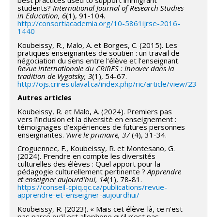
best practices used to support immigrant
students?
International Journal of Research Studies
in Education, 6
(1), 91-104.
http://consortiacademia.org/10-5861ijrse-2016-
1440
Koubeissy, R., Malo, A. et Borges, C. (2015). Les
pratiques enseignantes de soutien : un travail de
négociation du sens entre l’élève et l’enseignant.
Revue internationale du CRIRES : innover dans la
tradition de Vygotsky, 3
(1), 54-67.
http://ojs.crires.ulaval.ca/index.php/ric/article/view/23
Autres articles
Koubeissy, R. et Malo, A. (2024). Premiers pas
vers l’inclusion et la diversité en enseignement :
témoignages d’expériences de futures personnes
enseignantes.
Vivre le primaire, 37
(4), 31-34.
Croguennec, F., Koubeissy, R. et Montesano, G.
(2024). Prendre en compte les diversités
culturelles des élèves : Quel apport pour la
pédagogie culturellement pertinente ?
Apprendre
et enseigner aujourd’hui, 14
(1), 78-81.
https://conseil-cpiq.qc.ca/publications/revue-
apprendre-et-enseigner-aujourdhui/
Koubeissy, R. (2023). « Mais cet élève-là, ce n’est
pas parce qu’il est allophone qu’il n’est pas