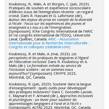
Koubeissy, R., Malo, A. et Borges, C. (juin, 2023).
Pratiques de soutien et expérience socioscolaire
d’élèves issus de l’immigration récente : un regard
croisé. Dans R. Hassani et G. Lafortune (dir),
Autour des enjeux de prise en compte de la diversité
à l’école : Focus sur les expériences des jeunes et
enseignant.e.s issu.e.s de l’immigration.
[Symposium]. XIXe Congrès International de l’ARIC
et IIe congrès international de l’ÉDIQ, Université
Laval, Québec, Canada.
ARIC - Association
Internationale pour la Recherche Interculturelle -
Congrès et colloques (clubdesk.com)
Koubeissy, R. et Malo, A. (mai, 2023).
Les
perceptions et les pratiques de stagiaires à l’égard
de l’éducation inclusive
. Dans R. Koubeissy et A.
Malo (dir.).
La formation initiale au service de
l’inclusion scolaire : où en sommes-nous
aujourd’hui?
[symposium]. CRIFPE 2023,
Montréal, QC, Canada.
Koubeissy, R. (juin, 2023). Soutenir dans la langue
d’enseignement : quels outils pour développer
des pratiques inclusives? Dans C. Gosselin-Lavoie,
C. Maynard et F. Armand (dir.),
Approches inclusives
et plurilingues : un levier pour soutenir les
apprentissages langagiers à l’oral et à l’écrit
»
[symposium]. ACFAS 2023, Montréal, QC, Canada.