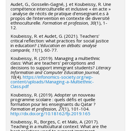
Audet, G., Gosselin-Gagné, J. et Koubeissy, R. Une
compétence interculturelle et inclusive « en acte »
: analyse de récits de pratique d’enseignant.e.s à
propos de l’intervention en contexte de diversité
ethnoculturelle.
Formation et profession, 30
(1), 1-
12.
Koubeissy, R. et Audet, G. (2021). Teachers’
critical reflection: what practices for social justice
in education?
L’éducation en débats: analyse
comparée, 11
(1), 60-77.
Koubeissy, R. (2019). Managing a multiethnic
class: What are teachers’ perceptions and
decisions to support immigrant students?
Literacy
Information and Computer Education Journal,
10
(4).
https://infonomics-society.org/wp-
content/uploads/Managing-a-Multiethnic-
Class.pdf
Koubeissy, R. (2019). Adopter un nouveau
programme scolaire : quels défis et quelle
formation pour les enseignants du Qatar ?
Formation et profession, 27
(1), 101-104.
http://dx.doi.org/10.18162/fp.2019.165
Koubeissy, R., Borges, C. et Malo, A. (2017).
Teaching in a multicultural context: What are the