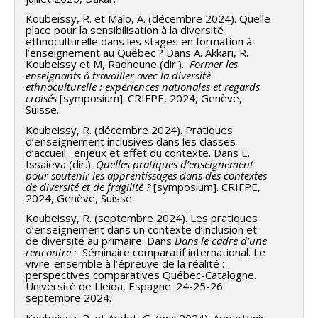
Koubeissy, R. et Malo, A. (décembre 2024). Quelle
place pour la sensibilisation à la diversité
ethnoculturelle dans les stages en formation à
l’enseignement au Québec ? Dans A. Akkari, R.
Koubeissy et M, Radhoune (dir.).
Former les
enseignants à travailler avec la diversité
ethnoculturelle : expériences nationales et regards
croisés
[symposium]. CRIFPE, 2024, Genève,
Suisse.
Koubeissy, R. (décembre 2024). Pratiques
d’enseignement inclusives dans les classes
d’accueil : enjeux et effet du contexte. Dans E.
Issaieva (dir.).
Quelles pratiques d’enseignement
pour soutenir les apprentissages dans des contextes
de diversité et de fragilité ?
[symposium]. CRIFPE,
2024, Genève, Suisse.
Koubeissy, R. (septembre 2024). Les pratiques
d’enseignement dans un contexte d’inclusion et
de diversité au primaire. Dans
Dans le cadre d’une
rencontre :
Séminaire comparatif international. Le
vivre-ensemble à l’épreuve de la réalité :
perspectives comparatives Québec-Catalogne.
Université de Lleida, Espagne. 24-25-26
septembre 2024.
Koubeissy, R. et Audet, G. (mai 2024). Appartenir