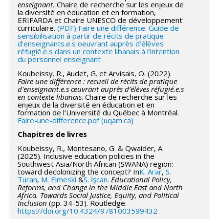
enseignant.
Chaire de recherche sur les enjeux de
Marie-Andrée Lord
,
Marion Sauvaire
,
Alain Savoie
,
la diversité en éducation et en formation,
Claudia Gagnon
,
Marie-France Nadeau
,
François
ERIFARDA et Chaire UNESCO de développement
curriculaire.
(PDF) Faire une différence. Guide de
Vandercleyen
,
Johanne Grenier
,
Claudia Verret
,
sensibilisation à partir de récits de pratique
Hélène Duval
,
France Dufour
,
Marie-Claude Larouche
d’enseignants.e.s oeuvrant auprès d’élèves
réfugié.e.s dans un contexte libanais à l’intention
,
Sacha Rose Stoloff
,
Natalie Lavoie
,
Joane Deneault
,
du personnel enseignant
Michel Bélanger
,
Maria Lourdes Lira Gonzales
,
Pascal
Koubeissy. R., Audet, G. et Arvisais, O. (2022).
Grégoire
,
Tegwen Gadais
,
Alain Huot
,
Anastassis
Faire une différence : recueil de récits de pratique
d'enseignant.e.s œuvrant auprès d’élèves réfugié.e.s
Kozanitis
,
Thomas Rajotte
,
Jérôme Leriche
,
Priscilla
en contexte libanais
. Chaire de recherche sur les
Boyer
,
Patrick Plante
,
Sawsen Ahlem Lakhal Chaieb
,
enjeux de la diversité en éducation et en
formation de l’Université du Québec à Montréal.
Catinca Adriana Stan
,
Nathalie Gagnon
,
Anila Fejzo
,
Faire-une-difference.pdf (uqam.ca)
Marie-Hélène Hébert
,
Isabelle Carignan
,
France
Chapitres de livres
Gravelle
,
Serge Gérin-Lajoie
,
Nathalie Lacelle
,
Koubeissy, R., Montesano, G. & Qwaider, A.
Myriam Villeneuve-Lapointe
,
Geneviève Sirois
,
(2025). Inclusive education policies in the
Southwest Asia/North African (SWANA) region:
Jonathan Smith
,
Marie-Hélène Forget
,
Aline
toward decolonizing the concept? In
K. Arar
,
S.
Niyubahwe
,
Marina Schwimmer
,
Anderson Araujo-
Turan
,
M. Elmeski
&
S. İşcan
.
Educational Policy,
Reforms, and Change in the Middle East and North
Oliveira
,
Nadia Cody
,
Andréanne Gagné
,
Charlaine St-
Africa. Towards Social Justice, Equity, and Political
Jean
,
Mathieu Petit
,
Nadia Naffi
,
Chantal Tremblay
,
Inclusion
(pp. 34-53). Routledge.
https://doi.org/10.4324/9781003599432
Géraldine Heilporn
,
Audrey Raynault
,
Marie-Andrée