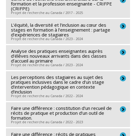
de développement Savoir
formation et la profession enseignante - CRIFPE
Sirois
,
Aline Niyubahwe
,
Marina Schwimmer
,
Sources de financement :
CRSH/Conseil de recherches
(CRIFPE)
Projet de recherche au Canada / 2017 - 2025
Anderson Araujo-Oliveira
,
Nadia Cody
,
Andréanne
en sciences humaines du Canada
Co-chercheurs :
Garine Papazian-Zohrabian
,
Jrène
Gagné
,
Philippe Chaubet
,
Charlaine St-Jean
,
Mathieu
Programmes de subvention :
PVX20020-Subvention
Rahm
L’équité, la diversité et l’inclusion au cœur des
Chercheur principal :
Maurice Tardif (In memoriam)
,
Petit
,
Daniel Moreau
,
Nadia Naffi
,
Chantal Tremblay
,
institutionnelle du CRSH - Subventions d'exploration
stages en formation à l’enseignement : partage
Thierry Karsenti
,
Marc André Éthier
,
Marie-Odile
d’expériences de stagiaires
Géraldine Heilporn
,
Audrey Raynault
,
Marie-Andrée
Projet de recherche au Canada / 2023 - 2024
Magnan
Pelletier
,
Nicolas Guichon
,
Jonathan Chevrier
,
Claire
Co-chercheurs :
Michel Janosz
,
Colette Gervais
,
Analyse des pratiques enseignantes auprès
Chercheur principal :
Rola Koubeissy
Moreau
,
Élisabeth Jacob
,
Marie-Maude Dubuc
,
Christian Maroy
d’élèves nouveaux arrivants dans des classes
,
Claude Lessard
,
Serge J. Larivée
,
Co-chercheurs :
Annie Malo
,
Ariane Provencher
,
Geneviève Messier
,
Félix Berrigan
,
Christiane
d’accueil au primaire
Annie Malo
,
Joëlle Morrissette
,
Martial Dembélé
,
Projet de recherche au Canada / 2023 - 2024
Kimberly Naugler
Trottier
,
Suzanne Guillemette
,
Andrée Lessard
,
Marie Thériault
,
Bruno Poellhuber
,
Cecilia Borges
,
Monica Boudreau
,
Julie Beaulieu
,
Julie Mélançon
,
Les perceptions des stagiaires au sujet des
Chercheur principal :
Rola Koubeissy
Michel Lepage
,
Francisco A. Loiola
,
Pierre Canisius
pratiques inclusives dans le cadre d’un stage
Jessy Marin
,
Ruth Philion
,
Bernard Wentzel
,
Raphaël
Kamanzi
,
Alexandre Lanoix
,
Adriana Morales-Perlaza
,
d’intervention pédagogique en contexte
Gani
,
Salem Amamou
,
Florent Biao
,
David Bezeau
,
d’inclusion
Geneviève Carpentier
,
Lyne Martel
,
Amélie Lemieux
,
Projet de recherche au Canada / 2022 - 2024
Mélissa Bissonnette
,
Josiane Caron
,
Emmanuelle
Rola Koubeissy
,
Carlo Spallanzani
,
Sylvain Turcotte
,
Doré
,
Nathalie Gagnon
,
Nancy Goyette
,
Olivier
Faire une différence : constitution d’un recueil de
Chercheur principal :
Rola Koubeissy
Sylvie Beaudoin
,
Jean-François Desbiens
,
Stéphane
Lemieux
,
Anne Nadeau
,
Christophe Point
,
Catherine
récits de pratique et production d’un outil de
Co-chercheurs :
Annie Malo
Martineau
,
François Larose
,
Philippe Maubant
,
formation.
Simard
,
Émilie Tremblay-Wragg
,
Josée-Anne Gouin
,
Projet de recherche au Canada / 2022 - 2023
Martine Peters
,
Liliane Portelance
,
Ahmed Zourhlal
,
Sylvie Morais
,
Lionel Roche
,
Mathieu Thibault
,
Brice
Monica Cividini
,
Christine Couture
,
David Lefrançois
,
Faire une différence : récits de pratiques
Chercheur principal :
Geneviève Audet
Favier-Ambrosini
,
Joëlle Duval
,
Emmanuelle Soucy
,