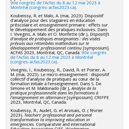
90e congrès de l'Acfas du 8 au 12 mai 2023 à
Montréal (congres-acfas2023.ca)
.
Koubeissy, R. et Malo, A. (mai, 2023). Dispositif
d’analyse pour des stagiaires en éducation
préscolaire et enseignement primaire : effets sur
le développement des pratiques inclusives. Dans
I. Vivegins, A. Malo et O. Monfette (dir.),
Dispositifs
d’analyse de pratiques enseignantes : des visées
prévues aux retombées inattendues sur le
développement professionnel continu
[symposium].
ACFAS 2023, Montréal, QC, Canada.
90e congrès
de l'Acfas du 8 au 12 mai 2023 à Montréal
(congres-acfas2023.ca)
.
Vivegnis, I., Koubeissy, R., David, R. et Poirier, A.
M. (mai, 2023). Le micro-enseignement : dispositif
collectif d’analyse de pratiques au cœur de la
formation initiale à l’enseignement. Dans S. De
Simone et M. Maldonado (dir.),
Analyse de la
pratique professionnelle dans les formations à
l’enseignement en alternance
[symposium]. CRIFPE
2023, Montréal, QC, Canada.
Koubeissy, R., Audet, G. et Arvisais, O. ( février
2023).
Teachers’ professional and personal
transformation to improving education in
emergencies.
Comparatvie and international
Education Association CIES, Washington.