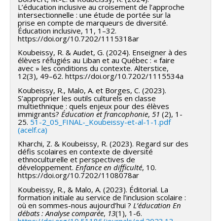
L’éducation inclusive au croisement de l’approche
intersectionnelle : une étude de portée sur la
prise en compte de marqueurs de diversité.
Éducation inclusive, 11, 1–32.
https://doi.org/10.7202/1115318ar
Koubeissy, R. & Audet, G. (2024). Enseigner à des
élèves réfugiés au Liban et au Québec : « faire
avec » les conditions du contexte. Alterstice,
12(3), 49–62. https://doi.org/10.7202/1115534a
Koubeissy, R., Malo, A. et Borges, C. (2023).
S’approprier les outils culturels en classe
multiethnique : quels enjeux pour des élèves
immigrants?
Éducation et francophonie
,
51
(2), 1-
25.
51-2_05_FINAL-_Koubeissy-et-al-1-1.pdf
(acelf.ca)
Kharchi, Z. & Koubeissy, R. (2023). Regard sur des
défis scolaires en contexte de diversité
ethnoculturelle et perspectives de
développement.
Enfance en difficulté
, 10.
https://doi.org/10.7202/1108078ar
Koubeissy, R., & Malo, A. (2023). Éditorial. La
formation initiale au service de l’inclusion scolaire :
où en sommes-nous aujourd’hui ?
L’éducation En
débats : Analyse comparée
,
13
(1), 1-6.
https://doi.org/10.51186/journals/ed.2023.13-