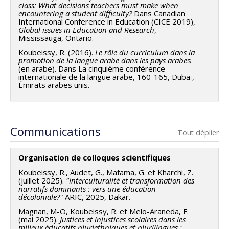
class: What decisions teachers must make when
encountering a student difficulty?
Dans Canadian
International Conference in Education (CICE 2019),
Global issues in Education and Research
,
Mississauga, Ontario.
Koubeissy, R. (2016).
Le rôle du curriculum dans la
promotion de la langue arabe dans les pays arabe
s
(en arabe). Dans La cinquième conférence
internationale de la langue arabe, 160-165, Dubaï,
Émirats arabes unis.
Communications
Tout déplier
Organisation de colloques scientifiques
Koubeissy, R., Audet, G., Mafama, G. et Kharchi, Z.
(juillet 2025).
"Interculturalité et transformation des
narratifs dominants : vers une éducation
décoloniale?"
ARIC, 2025, Dakar.
Magnan, M-O, Koubeissy, R. et Melo-Araneda, F.
(mai 2025).
Justices et injustices scolaires dans les
milieux éducatifs pluriethniques et plurilingues :