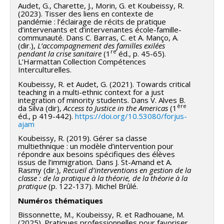
Audet, G., Charette, J., Morin, G. et Koubeissy, R.
Pelletier
,
Nicolas Guichon
,
Jonathan Chevrier
,
Claire
(2023). Tisser des liens en contexte de
Moreau
,
Élisabeth Jacob
,
Marie-Maude Dubuc
,
pandémie : l’éclairage de récits de pratique
d’intervenants et d’intervenantes école-famille-
Geneviève Messier
,
Félix Berrigan
,
Christiane
communauté. Dans C. Barras, C. et A. Manço, A.
Trottier
,
Suzanne Guillemette
,
Monica Boudreau
,
(dir.),
L’accompagnement des familles exilées
re
pendant la crise sanitaire
(1
éd., p. 45-65).
Julie Beaulieu
,
Julie Mélançon
,
Jessy Marin
,
Ruth
L’Harmattan Collection Compétences
Interculturelles.
Philion
,
Bernard Wentzel
,
Raphaël Gani
,
Salem
Amamou
,
Florent Biao
,
David Bezeau
,
Mélissa
Koubeissy, R. et Audet, G. (2021). Towards critical
teaching in a multi-ethnic context for a just
Bissonnette
,
Josiane Caron
,
Emmanuelle Doré
,
integration of minority students. Dans V. Alves B.
ère
Nancy Goyette
,
Olivier Lemieux
,
Anne Nadeau
,
da Silva (dir),
Access to Justice in the Americas
(1
éd., p 419-442).
https://doi.org/10.53080/forjus-
Christophe Point
,
Catherine Simard
,
Émilie Tremblay-
ajam
Wragg
,
Josée-Anne Gouin
,
Brice Favier-Ambrosini
,
Koubeissy, R. (2019). Gérer sa classe
Emmanuelle Soucy
,
Dominic Voyer
,
Frédéric
multiethnique : un modèle d’intervention pour
répondre aux besoins spécifiques des élèves
Deschenaux
,
Alexandre Buysse
,
Andrée Lessard
,
issus de l’immigration
.
Dans J. St-Amand et A.
Rasmy (dir.),
Recueil d’interventions en gestion de la
Philippe Chaubet
,
Lakhal Sawsen
,
Soulemane Barry
,
classe : de la pratique à la théorie, de la théorie à la
Adolfo Agundez-Rodriguez
,
Tanya Chichekian
,
Sylvie
pratique
(p. 122-137). Michel Brûlé.
Marcotte
,
Sandy Nadeau
,
Kathleen Sénéchal
,
Numéros thématiques
Isabelle Vivegnis
Bissonnette, M., Koubeissy, R. et Radhouane, M.
Sources de financement :
FRQSC/Fonds de recherche
(2025). Pratiques professionnelles pour favoriser