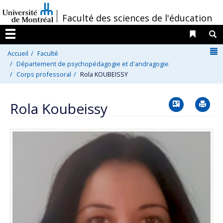
Passer
/
Faculté des sciences de l'éducation
au
contenu
Liens 
R
Menu
N
Accueil
Faculté
Département de psychopédagogie et d'andragogie
Corps professoral
Rola KOUBEISSY
Vcard
Im
Rola Koubeissy