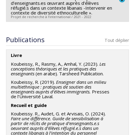
d’enseignants.es œuvrant auprès d’élèves
Steve Bissonnette
,
Enrique Correa Molina
,
Vincent
Co-chercheurs :
Rola Koubeissy
,
Olivier Arvisais
Olivia Monfette
,
Dominic Voyer
réfugié.s dans un contexte libanais -Intervenir en
Boutonnet
,
Yves Couturier
,
François Vincent
,
Sivane
contexte de diversité ethnoculturelle ».
Sources de financement :
FRQSC/Fonds de recherche
Projet de recherche à l’international / 2021 - 2022
Hirsch
,
Normand Roy
,
Lizanne Lafontaine
,
Johanne
du Québec - Société et culture (FQRSC)
Bédard
,
Diane Biron
,
Joséphine Mukamurera
,
Marc
Programmes de subvention :
Chercheur principal :
Geneviève Audet
PV129894-(RG)
Boutet
,
Christiane Blaser
,
Vincent Grenon
,
Félix
Programme Regroupements stratégiques
Co-chercheurs :
Rola Koubeissy
,
Olivier Arvisais
Publications
Tout déplier
Bouvier
,
Bruce Maxwell
,
Patrick Giroux
,
Jacques
Cherblanc
,
Constance Lavoie
,
Catherine Duquette
,
Livre
Judith Émery-Bruneau
,
Mylène Leroux
,
Mario Richard
,
Glorya Pellerin
,
Nancy Lauzon
,
Mathieu Gagnon
,
Koubeissy, R., Rasmy, A., Amhal, Y. (2023).
Les
conceptions théoriques et les pratiques des
Sandra Coulombe
,
Martin Lepine
,
Christian Dumais
,
enseignants
(en arabe). Tarsheed Publication.
Virginie Martel
,
Clermont Gauthier
,
Denis Jeffrey
,
Koubeissy, R. (2019).
Enseigner dans un milieu
Denis Simard
,
Jean-François Cardin
,
Érick Falardeau
,
multiethnique : pratiques de soutien des
enseignants auprès d’élèves immigrants.
Presses
Martine Mottet
,
Louise Ménard
,
Carole Raby
,
Simon
de l’Université Laval.
Collin
,
Maryse Potvin
,
Vicky Drapeau
,
Claude Goulet
,
Recueil et guide
Helena Boublil-Ekimova
,
Louis Levasseur
,
Christiane
Koubeissy. R., Audet, G. et Arvisais, O. (2024).
Gohier
,
Brigitte Voyer
,
Ophélie Tremblay
,
Diane
Faire une différence. Guide de sensibilisation à
partir de récits de pratique d’enseignants.e.s
Leduc
,
Stéphane Villeneuve
,
Philippe Chaubert
,
Julia
oeuvrant auprès d’élèves réfugié.e.s dans un
Poyet
,
Sylvie Manon Fontaine
,
Arianne Robichaud
,
contexte libanais à l’intention du personnel