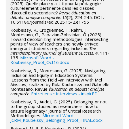
(2025). Quelle place y a-t-il pour la pédagogie
culturellement pertinente dans les classes
d’accueil du secondaire?
Revue éducation en
débats : analyse comparée,
15
(2), 224-245. DOI :
10.51186/journals/ed.2025.15-2.e1755
Koubeissy, R., Croguennec, F., Rahm, J.,
Montesano, G., Papazian-Zohrabian, G. (2025).
Toward decolonizing methodologies: intersecting
points of view of teachers and newly arrived
immigrant students regarding inclusion.
The
Interdisciplinary Journal of Student Success, 4
, 111-
135.
Microsoft Word -
Koubeissy_Proof_Oct16.docx
Koubeissy, R., Montesano, G. (2025). Navigating
Inclusion and Equity in Education Systems:
Lessons from the Field -an interview with Mel
Ainscow, realized by Rola Koubeissy and Gabrielle
Montesano. Revue
éducation en débats : analyse
comparée
.
Entretiens :: Interviews - inspirED
Koubeissy, R., Audet, G. (2025). Belonging or not
to the group studied as researchers: how to
ensure legitimacy? Journal of Critical Research
Methodologies.
Microsoft Word -
JCRM_Koubeissy_Belonging_Proof_FINAL.docx
Boisvert, M.-E. & Koubeissy, R. (2024).