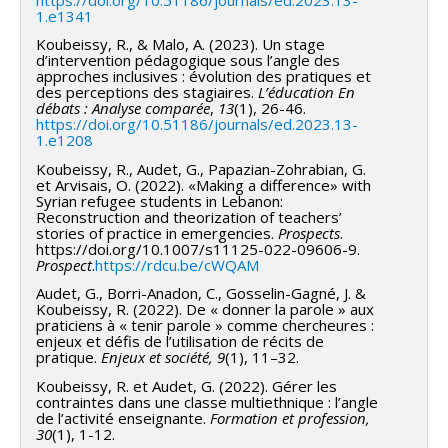
1.e1341
Koubeissy, R., & Malo, A. (2023). Un stage
d’intervention pédagogique sous l’angle des
approches inclusives : évolution des pratiques et
des perceptions des stagiaires.
L’éducation En
débats : Analyse comparée
,
13
(1), 26-46.
https://doi.org/10.51186/journals/ed.2023.13-
1.e1208
Koubeissy, R., Audet, G., Papazian-Zohrabian, G.
et Arvisais, O. (2022). «Making a difference» with
Syrian refugee students in Lebanon:
Reconstruction and theorization of teachers’
stories of practice in emergencies.
Prospects
.
https://doi.org/10.1007/s11125-022-09606-9.
Prospect
.
https://rdcu.be/cWQAM
Audet, G., Borri-Anadon, C., Gosselin-Gagné, J. &
Koubeissy, R. (2022). De « donner la parole » aux
praticiens à « tenir parole » comme chercheures :
enjeux et défis de l’utilisation de récits de
pratique.
Enjeux et société, 9
(1), 11–32.
Koubeissy, R. et Audet, G. (2022). Gérer les
contraintes dans une classe multiethnique : l’angle
de l’activité enseignante.
Formation et profession,
30
(1), 1-12.