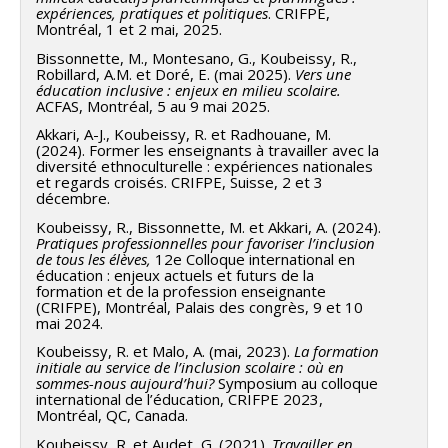
expériences, pratiques et politiques
. CRIFPE,
Montréal, 1 et 2 mai, 2025.
Bissonnette, M., Montesano, G., Koubeissy, R.,
Robillard, A.M. et Doré, E. (mai 2025).
Vers une
éducation inclusive : enjeux en milieu scolaire.
ACFAS, Montréal, 5 au 9 mai 2025.
Akkari, A-J., Koubeissy, R. et Radhouane, M.
(2024). Former les enseignants à travailler avec la
diversité ethnoculturelle : expériences nationales
et regards croisés. CRIFPE, Suisse, 2 et 3
décembre.
Koubeissy, R., Bissonnette, M. et Akkari, A. (2024).
Pratiques professionnelles pour favoriser l’inclusion
de tous les élèves,
12e Colloque international en
éducation : enjeux actuels et futurs de la
formation et de la profession enseignante
(CRIFPE), Montréal, Palais des congrès, 9 et 10
mai 2024.
Koubeissy, R. et Malo, A. (mai, 2023).
La formation
initiale au service de l’inclusion scolaire : où en
sommes-nous aujourd’hui?
Symposium au colloque
international de l’éducation, CRIFPE 2023,
Montréal, QC, Canada.
Koubeissy, R. et Audet, G. (2021).
Travailler en