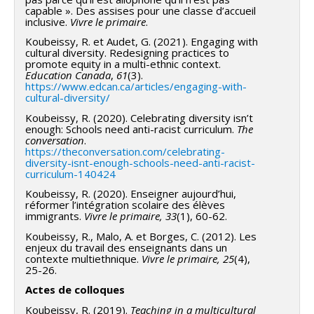
capable ». Des assises pour une classe d’accueil
inclusive.
Vivre le primaire
.
Koubeissy, R. et Audet, G. (2021). Engaging with
cultural diversity. Redesigning practices to
promote equity in a multi-ethnic context.
Education Canada
,
61
(3).
https://www.edcan.ca/articles/engaging-with-
cultural-diversity/
Koubeissy, R. (2020). Celebrating diversity isn’t
enough: Schools need anti-racist curriculum.
The
conversation
.
https://theconversation.com/celebrating-
diversity-isnt-enough-schools-need-anti-racist-
curriculum-140424
Koubeissy, R. (2020). Enseigner aujourd’hui,
réformer l’intégration scolaire des élèves
immigrants.
Vivre le primaire, 33
(1), 60-62.
Koubeissy, R., Malo, A. et Borges, C. (2012). Les
enjeux du travail des enseignants dans un
contexte multiethnique.
Vivre le primaire, 25
(4),
25-26.
Actes de colloques
Koubeissy, R. (2019).
Teaching in a multicultural