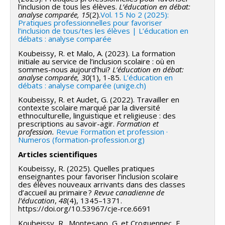
l’inclusion de tous les élèves.
L’éducation en débat:
du Québec - Société et culture (FQRSC)
analyse comparée, 15
(2).
Vol. 15 No 2 (2025):
Programmes de subvention :
PV129894-(RG)
Pratiques professionnelles pour favoriser
l’inclusion de tous/tes les élèves | L’éducation en
Programme Regroupements stratégiques
débats : analyse comparée
Koubeissy, R. et Malo, A. (2023). La formation
initiale au service de l’inclusion scolaire : où en
sommes-nous aujourd’hui?
L’éducation en débat:
analyse comparée, 30
(1), 1-85.
L’éducation en
débats : analyse comparée (unige.ch)
Koubeissy, R. et Audet, G. (2022). Travailler en
contexte scolaire marqué par la diversité
ethnoculturelle, linguistique et religieuse : des
prescriptions au savoir-agir.
Formation et
profession.
Revue Formation et profession ·
Numeros (formation-profession.org)
Articles scientifiques
Koubeissy, R. (2025). Quelles pratiques
enseignantes pour favoriser l’inclusion scolaire
des élèves nouveaux arrivants dans des classes
d’accueil au primaire ?
Revue canadienne de
l’éducation
,
48
(4), 1345–1371.
https://doi.org/10.53967/cje-rce.6691
Koubeissy, R., Montesano, G. et Croguennec, F.