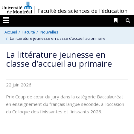
Passer
/
Faculté des sciences de l'éducation
au
contenu
Liens 
R
Menu
Accueil
Faculté
Nouvelles
La littérature jeunesse en classe d’accueil au primaire
La littérature jeunesse en
classe d’accueil au primaire
22 juin 2026
Prix Coup de cœur du jury dans la catégorie Baccalauréat
en enseignement du français langue seconde, à l'occasion
du Colloque des finissantes et finissants 2026.