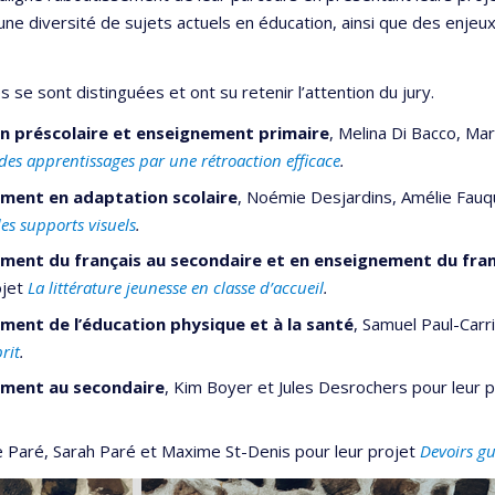
ne diversité de sujets actuels en éducation, ainsi que des enjeux
se sont distinguées et ont su retenir l’attention du jury.
n préscolaire et enseignement primaire
,
Melina Di Bacco,
Mar
 des apprentissages par une rétroaction efficace
.
ment en adaptation scolaire
, Noémie Desjardins, Amélie Fauqu
des
supports visuels
.
ment du français au secondaire et en enseignement du fra
ojet
La littérature jeunesse en classe d’accueil
.
ment de l’éducation physique et à la santé
, Samuel Paul-Carr
rit
.
ement au secondaire
, Kim Boyer et Jules Desrochers pour leur 
 Paré, Sarah Paré et Maxime St-Denis pour leur projet
Devoirs gu