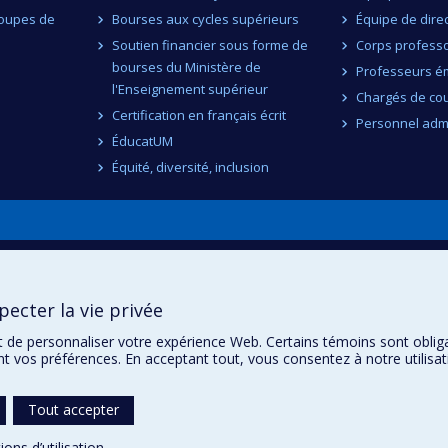
roupes de
Bourses aux cycles supérieurs
Équipe de dire
Soutien financier sous forme de
Corps professo
bourses du Ministère de
Professeurs ém
l'Enseignement supérieur
Chargés de co
Certification en français écrit
Personnel admi
ÉducatUM
Équité, diversité, inclusion
n
ecter la vie privée
t de personnaliser votre expérience Web. Certains témoins sont oblig
ent vos préférences. En acceptant tout, vous consentez à notre utili
Tout accepter
ions d’utilisation
.