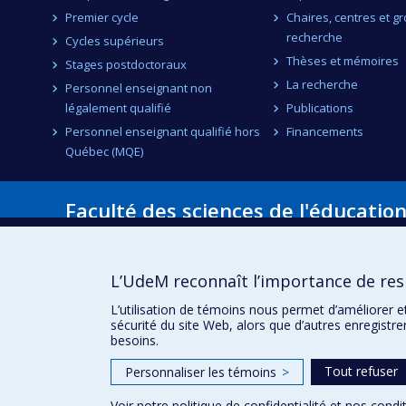
Premier cycle
Chaires, centres et g
recherche
Cycles supérieurs
Thèses et mémoires
Stages postdoctoraux
La recherche
Personnel enseignant non
légalement qualifié
Publications
Personnel enseignant qualifié hors
Financements
Québec (MQE)
Faculté des sciences de l'éducatio
Pavillon Marie-Victorin
90, avenue Vincent-d'Indy
Montréal (Québec) H2V 2S9
L’UdeM reconnaît l’importance de resp
L’utilisation de témoins nous permet d’améliorer e
sécurité du site Web, alors que d’autres enregistr
besoins.
Tout refuser
Personnaliser les témoins
>
Voir notre
politique de confidentialité
et nos
condit