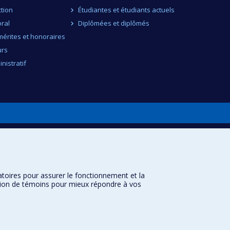
ction
Étudiantes et étudiants actuels
ral
Diplômées et diplômés
érites et honoraires
urs
nistratif
atoires pour assurer le fonctionnement et la
sation de témoins pour mieux répondre à vos