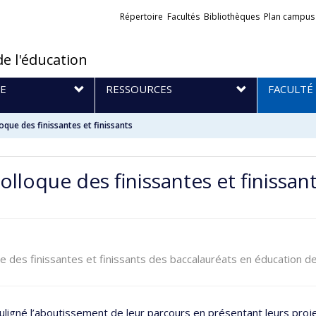
Liens
Répertoire
Facultés
Bibliothèques
Plan campus
externes
de l'éducation
E
RESSOURCES
FACULTÉ
oque des finissantes et finissants
lloque des finissantes et finissan
ue des finissantes et finissants des baccalauréats en éducation de
souligné l’aboutissement de leur parcours en présentant leurs pro