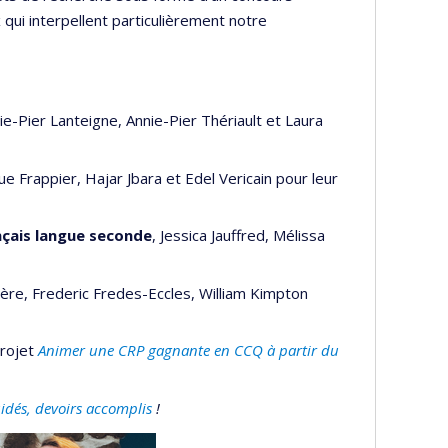
 qui interpellent particulièrement notre
ie-Pier
Lanteigne, Annie-Pier Thériault et Laura
e Frappier, Hajar Jbara et Edel Vericain pour leur
nçais langue seconde
, Jessica Jauffred, Mélissa
ière, Frederic Fredes-Eccles, William Kimpton
projet
Animer une CRP gagnante en CCQ à partir
du
idés, devoirs accomplis
!