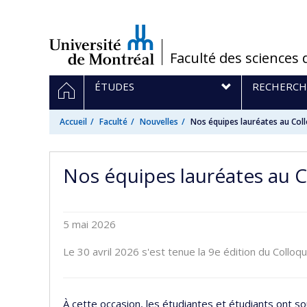
Passer
au
contenu
/
Faculté des sciences 
Navigation
ACCUEIL
ÉTUDES
RECHERCH
principale
Accueil
Faculté
Nouvelles
Nos équipes lauréates au Coll
Nos équipes lauréates au Co
5 mai 2026
Le 30 avril 2026 s'est tenue la 9e édition du Colloq
À cette occasion, les étudiantes et étudiants ont 