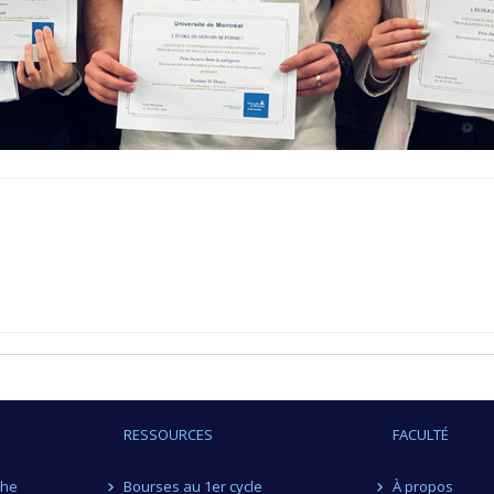
RESSOURCES
FACULTÉ
che
Bourses au 1er cycle
À propos