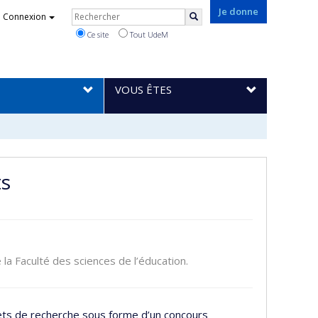
Rechercher
Je donne
Connexion
Rechercher
Ce site
Tout UdeM
VOUS ÊTES
ts
 la Faculté des sciences de l’éducation.
jets de recherche sous forme d’un concours